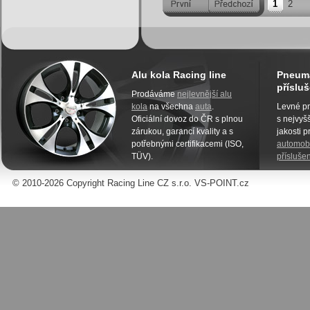
1
2
Alu kola Racing line
Pneuma
přísluš
Prodáváme
nejlevnější alu
kola
na všechna
auta
.
Levné pn
Oficiální dovoz do ČR s plnou
s nejvyšš
zárukou, garancí kvality a s
jakosti 
potřebnými certifikacemi (ISO,
automobi
TÜV).
příslušen
© 2010-2026 Copyright Racing Line CZ s.r.o. VS-POINT.cz