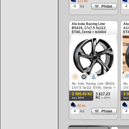
121 ks
ks
Alu kola Racing Line
Alu
B5419, 17x7.5 5x112
A14
ET40, černá + leštění
ET4
Alu kola Racing Line B5419,
Alu
17x7.5 5x112 ET40, černá +
17x
leštění
lesk
2 989,45 Kč
3 617,23
2 
Kč
bez DPH
s DPH
bez
40 ks
ks