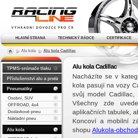
Alu kola, elektrony, litá
kola Racing Line
HLAVNÍ STRANA
TECHNICKÝ RÁDCE
CERTIFIKACE
Alu kola
Alu kola Cadillac
Alu kola Cadillac
TPMS-snímače tlaku
Nacházíte se v katego
Příslušenství alu a pneu
kola pasují na vozy C
Pneumatiky
svůj model Cadillac
Osobní, SUV
Všechny zde uveden
OFFROAD, 4x4
aplikačních tabulek, 
Dodávkové pneu
Nákladní pneu
Koncoví a mobilní z
shopu
Alukola-obchod.
Alu kola