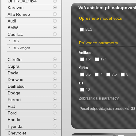
OFFROAD 4x4
Karavan
Váš asistent při nakupován
Alfa Romeo
Upřesněte model vozu
Audi
BMW
BLS
Cadillac
BLS
Průvodce parametry
BLS Wagon
Velikost
Citroën
16"
17"
Cupra
Šířka
Dacia
6.5
7
7.5
8
Daewoo
ET
Daihatsu
40
Dodge
Zobrazit další parametry
Ferrari
Fiat
Počet odpovídajících produktů:
38
Ford
Honda
Hyundai
Chevrolet