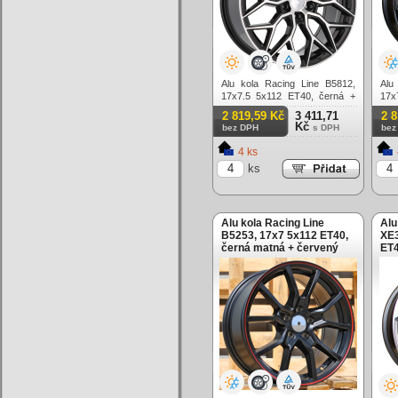
Alu kola Racing Line B5812,
Alu
17x7.5 5x112 ET40, černá +
17x
leštění
mat
2 819,59 Kč
3 411,71
2 
Kč
bez DPH
s DPH
bez
4 ks
ks
Alu kola Racing Line
Alu
B5253, 17x7 5x112 ET40,
XE3
černá matná + červený
ET4
límec
leš