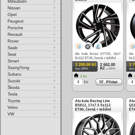
Mitsubishi
Nissan
Opel
Peugeot
Porsche
Renault
Rover
Saab
Seat
Alu kola Arceo DY726, 16x7
Alu
5x112 ET40, černá + leštění
5x11
Smart
2 200,00 Kč
2 662,00
2 
SsangYong
Kč
bez DPH
s DPH
bez
Subaru
4 ks
Suzuki
ks
Škoda
Tesla
Toyota
Alu kola Racing Line
Alu
B5812, 17x7.5 5x112
Q11
Volvo
ET40, černá + leštění
ET4
VW