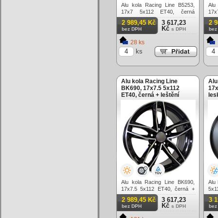
Alu kola Racing Line B5253,
Alu
17x7 5x112 ET40, černá
17x
matná + červený límec
matn
2 989,45 Kč
3 617,23
2 
Kč
bez DPH
s DPH
bez
28 ks
ks
Alu kola Racing Line
Alu
BK690, 17x7.5 5x112
17x
ET40, černá + leštění
les
Alu kola Racing Line BK690,
Alu
17x7.5 5x112 ET40, černá +
5x1
leštění
2 989,45 Kč
3 617,23
3 
Kč
bez DPH
s DPH
bez