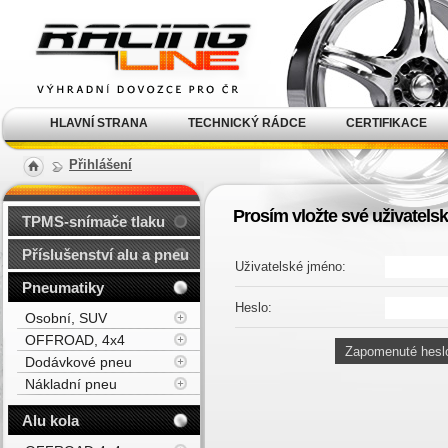
Alu kola, elektrony, litá
kola Racing Line
HLAVNÍ STRANA
TECHNICKÝ RÁDCE
CERTIFIKACE
Přihlášení
Prosím vložte své uživatelsk
TPMS-snímače tlaku
Příslušenství alu a pneu
Uživatelské jméno:
Pneumatiky
Heslo:
Osobní, SUV
OFFROAD, 4x4
Dodávkové pneu
Nákladní pneu
Alu kola