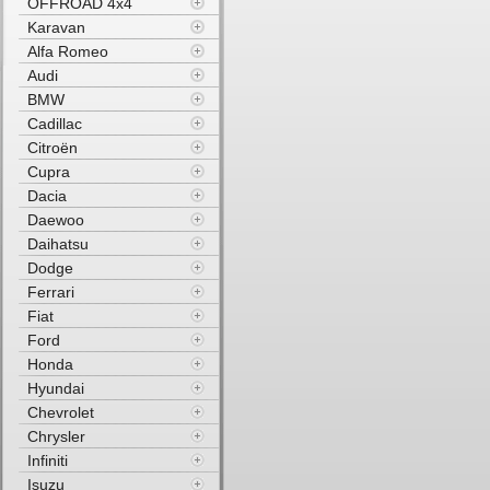
OFFROAD 4x4
Karavan
Alfa Romeo
Audi
BMW
Cadillac
Citroën
Cupra
Dacia
Daewoo
Daihatsu
Dodge
Ferrari
Fiat
Ford
Honda
Hyundai
Chevrolet
Chrysler
Infiniti
Isuzu