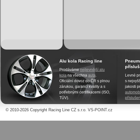
Alu kola Racing line
Pneuma
přísluš
Prodáváme
nejlevnější alu
kola
na všechna
auta
.
Levné pn
Oficiální dovoz do ČR s plnou
s nejvyšš
zárukou, garancí kvality a s
jakosti 
potřebnými certifikacemi (ISO,
automobi
TÜV).
příslušen
© 2010-2026 Copyright Racing Line CZ s.r.o. VS-POINT.cz