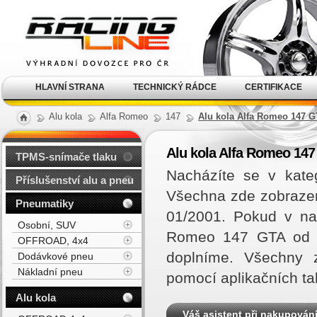
Alu kola, elektrony, litá
kola Racing Line
HLAVNÍ STRANA
TECHNICKÝ RÁDCE
CERTIFIKACE
Alu kola
Alfa Romeo
147
Alu kola Alfa Romeo 147 GT
Alu kola Alfa Romeo 147 
TPMS-snímače tlaku
Nacházíte se v kate
Příslušenství alu a pneu
Všechna zde zobrazen
Pneumatiky
01/2001. Pokud v na
Osobní, SUV
Romeo 147 GTA od 0
OFFROAD, 4x4
doplníme. Všechny z
Dodávkové pneu
Nákladní pneu
pomocí aplikačních ta
Alu kola
Váš asistent při nakupován