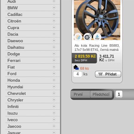
Audi
BMW
Cadillac
Citroën
Cupra
Dacia
Daewoo
Alu kola Racing Line B5883,
Daihatsu
17x7 5x98 ET41, černá matná
Dodge
2 819,59 Kč
3 411,71
Kč
Ferrari
bez DPH
s DPH
Fiat
68 ks
Ford
ks
Honda
Hyundai
Chevrolet
1
Chrysler
Infiniti
Isuzu
Iveco
Jaecoo
Jaguar