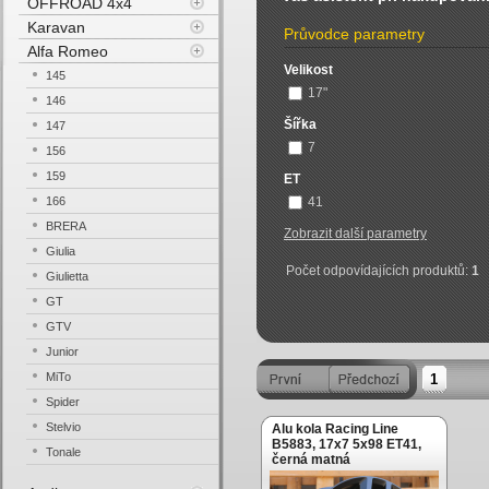
OFFROAD 4x4
Karavan
Průvodce parametry
Alfa Romeo
Velikost
145
17"
146
Šířka
147
7
156
159
ET
166
41
BRERA
Zobrazit další parametry
Giulia
Počet odpovídajících produktů:
1
Giulietta
GT
GTV
Junior
MiTo
1
Spider
Stelvio
Alu kola Racing Line
B5883, 17x7 5x98 ET41,
Tonale
černá matná