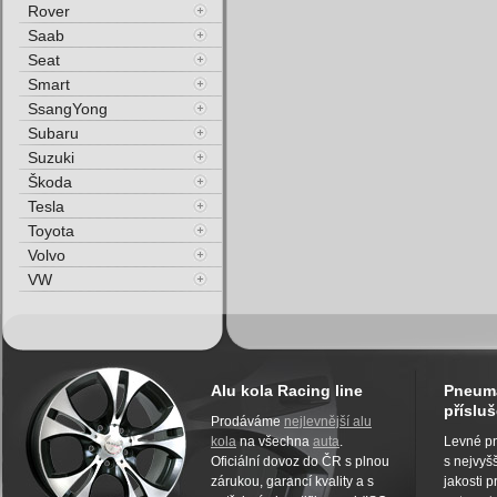
Rover
Saab
Seat
Smart
SsangYong
Subaru
Suzuki
Škoda
Tesla
Toyota
Volvo
VW
Alu kola Racing line
Pneuma
přísluš
Prodáváme
nejlevnější alu
kola
na všechna
auta
.
Levné pn
Oficiální dovoz do ČR s plnou
s nejvyšš
zárukou, garancí kvality a s
jakosti 