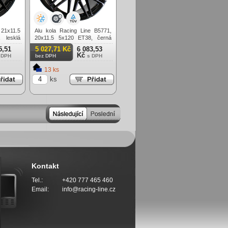
 21x11.5
Alu kola Racing Line B5771,
 lesklá
20x11.5 5x120 ET38, černá
lesklá (zátěžová)
5,51
5 027,71 Kč
6 083,53
Kč
 DPH
bez DPH
s DPH
13 ks
ks
Kontakt
Tel.:
+420 777 465 460
Email:
info@racing-line.cz