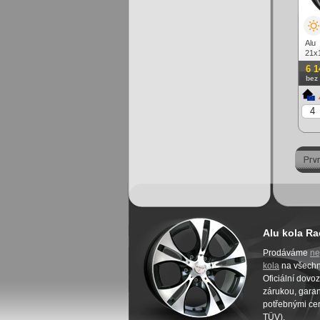
Alu
21x
tmav
6 1
bez
Alu kola Ra
Prodáváme
ne
kola
na všech
Oficiální dovo
zárukou, garanc
potřebnými cer
TÜV).