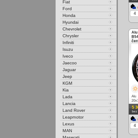
Fiat
Ford
Honda
Hyundai
Chevrolet
Alu
Chrysler
B54
čer
Infiniti
Isuzu
Iveco
Jaecoo
Jaguar
Jeep
KGM
Kia
Lada
Alu
20x
Lancia
lešt
5 3
Land Rover
bez
Leapmotor
Lexus
MAN
Maserati