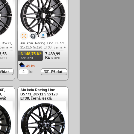
e B5771,
Alu kola Racing Line B5771,
černá +
21x11.5 5x120 ET38, černá +
á)
tmavé leštění (zátěžová)
3,53
6 148,75 Kč
7 439,99
Kč
 DPH
bez DPH
s DPH
49 ks
ks
6F,
Alu kola Racing Line
,
B5771, 20x11.5 5x120
ová)
ET38, černá lesklá
(zátěžová)