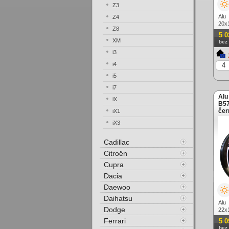
Z3
Alu
Z4
20x
Z8
lešt
5 0
XM
bez
i3
i4
i5
i7
Alu
iX
B57
čer
iX1
iX3
Cadillac
Citroën
Cupra
Dacia
Daewoo
Daihatsu
Alu
Dodge
22x
lešt
Ferrari
5 0
bez