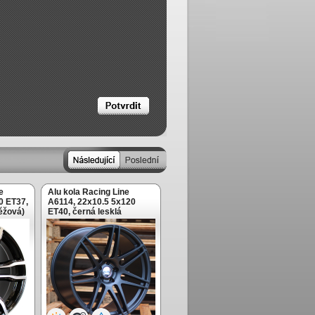
e
Alu kola Racing Line
0 ET37,
A6114, 22x10.5 5x120
těžová)
ET40, černá lesklá
(zátěžová)