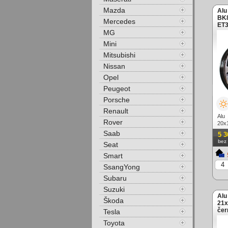
Mazda
Alu
BK8
Mercedes
ET3
MG
Mini
Mitsubishi
Nissan
Opel
Peugeot
Porsche
Renault
Alu
Rover
20x
lešt
Saab
5 3
bez
Seat
Smart
SsangYong
Subaru
Suzuki
Alu
Škoda
21x
čer
Tesla
Toyota