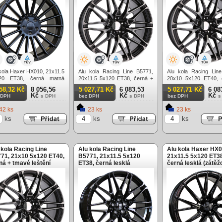
kola Haxer HX010, 21x11.5
Alu kola Racing Line B5771,
Alu kola Racing Lin
20 ET38, černá matná
20x11.5 5x120 ET38, černá +
20x10 5x120 ET40, 
těžová)
tmavé leštění (zátěžová)
tmavé leštění (zátěžov
58,32 Kč
8 056,56
5 027,71 Kč
6 083,53
5 027,71 Kč
6 08
Kč
Kč
Kč
 DPH
s DPH
bez DPH
s DPH
bez DPH
s
42 ks
23 ks
23 ks
ks
ks
ks
 kola Racing Line
Alu kola Racing Line
Alu kola Haxer HX0
71, 21x10 5x120 ET40,
B5771, 21x11.5 5x120
21x11.5 5x120 ET38
ná + tmavé leštění
ET38, černá lesklá
černá lesklá (zátěž
těžová)
(zátěžová)