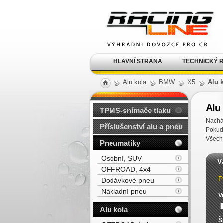
Alu kola, elektrony, litá
kola Racing Line
HLAVNÍ STRANA
TECHNICKÝ 
Alu kola
BMW
X5
Alu 
Alu
TPMS-snímače tlaku
Nachá
Příslušenství alu a pneu
Pokud
Všechn
Pneumatiky
Osobní, SUV
V
OFFROAD, 4x4
P
Dodávkové pneu
Nákladní pneu
V
Alu kola
Š