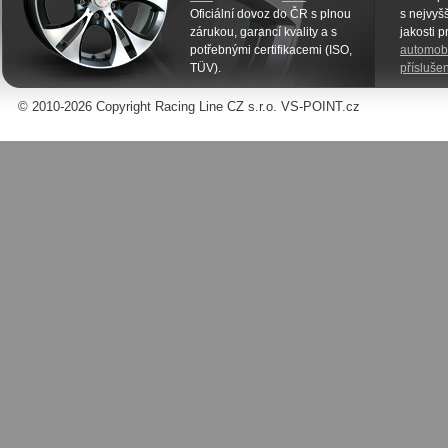
Oficiální dovoz do ČR s plnou
s nejvyšš
zárukou, garancí kvality a s
jakosti 
potřebnými certifikacemi (ISO,
automobi
TÜV).
příslušen
© 2010-2026 Copyright Racing Line CZ s.r.o. VS-POINT.cz