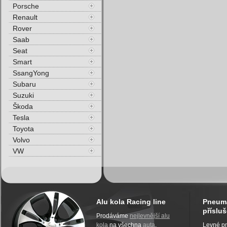
Porsche
Renault
Rover
Saab
Seat
Smart
SsangYong
Subaru
Suzuki
Škoda
Tesla
Toyota
Volvo
VW
Alu kola Racing line
Pneuma
přísluš
Prodáváme
nejlevnější alu
kola
na všechna
auta
.
Levné pn