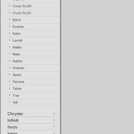
Cruze 5x105
Cruze 5x115
Epica
Evanda
Kalos
Lacetti
Malibu
Matiz
Nubira
Orlando
Spark
Tacuma
Tahoe
Trax
Volt
Chrysler
Infiniti
Isuzu
Iveco