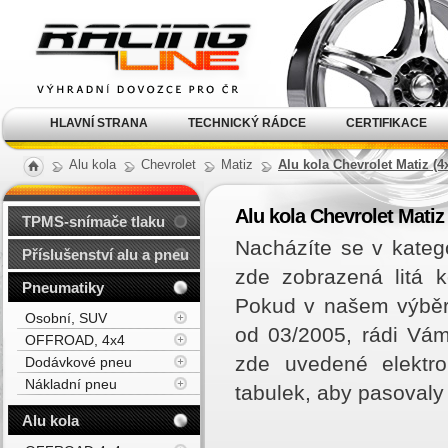
Alu kola, elektrony, litá
kola Racing Line
HLAVNÍ STRANA
TECHNICKÝ RÁDCE
CERTIFIKACE
Alu kola
Chevrolet
Matiz
Alu kola Chevrolet Matiz (4
Alu kola Chevrolet Matiz
TPMS-snímače tlaku
Nacházíte se v kateg
Příslušenství alu a pneu
zde zobrazená litá 
Pneumatiky
Pokud v našem výběru
Osobní, SUV
od 03/2005, rádi Vá
OFFROAD, 4x4
zde uvedené elektro
Dodávkové pneu
Nákladní pneu
tabulek, aby pasovaly
Alu kola