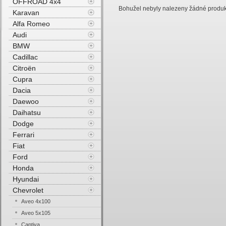
OFFROAD 4x4
Bohužel nebyly nalezeny žádné produkty
Karavan
Alfa Romeo
Audi
BMW
Cadillac
Citroën
Cupra
Dacia
Daewoo
Daihatsu
Dodge
Ferrari
Fiat
Ford
Honda
Hyundai
Chevrolet
Aveo 4x100
Aveo 5x105
Captiva