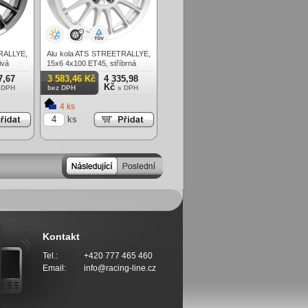
RALLYE,
Alu kola ATS STREETRALLYE,
ivá
15x6 4x100 ET45, stříbrná
7,67
3 583,46 Kč
4 335,98
Kč
 DPH
bez DPH
s DPH
4 ks
ks
Kontakt
Tel.:
+420 777 465 460
Email:
info@racing-line.cz