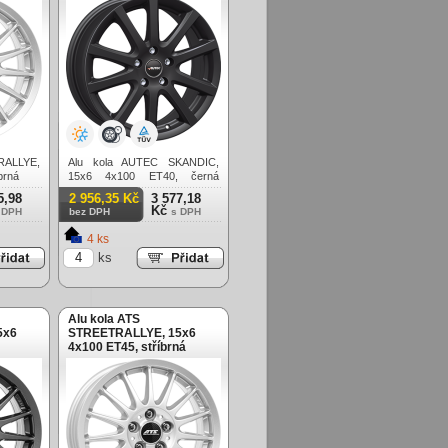
RALLYE,
Alu kola AUTEC SKANDIC,
brná
15x6 4x100 ET40, černá
matná
5,98
2 956,35 Kč
3 577,18
Kč
 DPH
bez DPH
s DPH
4 ks
ks
Alu kola ATS
5x6
STREETRALLYE, 15x6
4x100 ET45, stříbrná