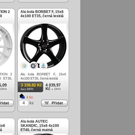
TION 2
Alu kola BORBET F, 15x6
00
4x100 ET35, černá lesklá
CTION 2
Alu kola BORBET F, 15x6
0 ET35,
4x100 ET35, černá lesklá
6,09
3 338,82 Kč
4 039,97
Kč
 DPH
bez DPH
s DPH
4 ks
ks
Alu kola AUTEC
5x6
SKANDIC, 15x6 4x100
ná
ET40, černá matná