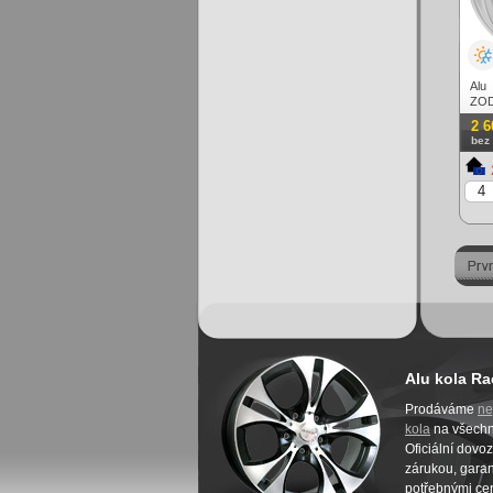
Alu
ZOD
stří
2 6
bez
Alu kola Ra
Prodáváme
ne
kola
na všech
Oficiální dovo
zárukou, garanc
potřebnými cer