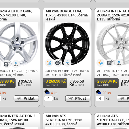
 kola ALUTEC GRIP,
Alu kola BORBET LV4,
Alu kola INTER AC
5.5 4x100 ET40,
15x5.5 4x100 ET40, černá
ZODIAC, 15x6 4x1
íbrná
lesklá
ET35, stříbrná
 kola ALUTEC GRIP, 15x5.5
Alu kola BORBET LV4, 15x5.5
Alu kola INTER A
0 ET40, stříbrná
4x100 ET40, černá lesklá
ZODIAC, 15x6 4x10
stříbrná
69,90 Kč
3 956,58
3 269,90 Kč
3 956,58
2 608,34 Kč
3 15
Kč
Kč
Kč
 DPH
s DPH
bez DPH
s DPH
bez DPH
s
4 ks
4 ks
20 ks
ks
ks
ks
 kola INTER ACTION 2
Alu kola ATS
Alu kola ATS
IAC, 15x6 4x100
STREETRALLYE, 15x6
STREETRALLYE, 1
5, černá lesklá
4x100 ET38, šedivá
4x100 ET38, stříbr