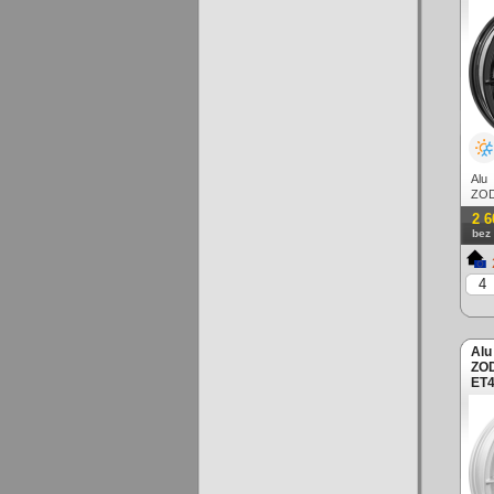
Alu
ZOD
čern
2 6
bez
Alu
ZOD
ET4