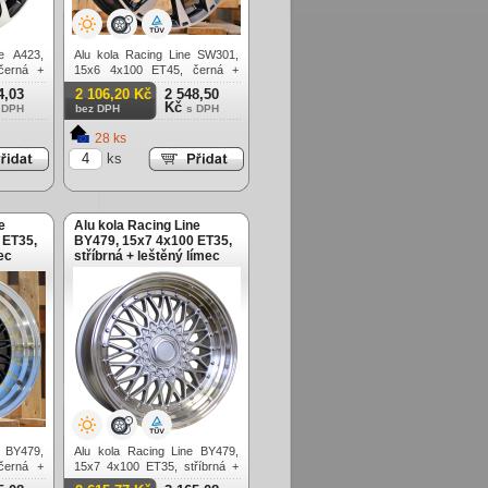
e A423,
Alu kola Racing Line SW301,
černá +
15x6 4x100 ET45, černá +
leštění
4,03
2 106,20 Kč
2 548,50
Kč
 DPH
bez DPH
s DPH
28 ks
ks
e
Alu kola Racing Line
 ET35,
BY479, 15x7 4x100 ET35,
ec
stříbrná + leštěný límec
e BY479,
Alu kola Racing Line BY479,
černá +
15x7 4x100 ET35, stříbrná +
leštěný límec