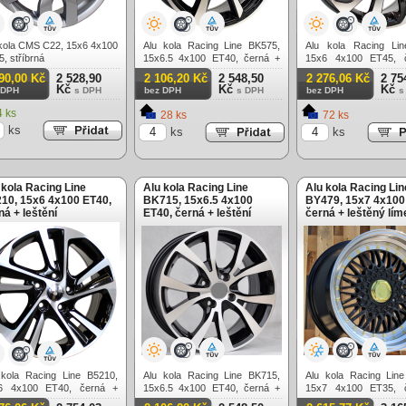
 kola CMS C22, 15x6 4x100
Alu kola Racing Line BK575,
Alu kola Racing Lin
, stříbrná
15x6.5 4x100 ET40, černá +
15x6 4x100 ET45, 
leštění
leštění
90,00 Kč
2 528,90
2 106,20 Kč
2 548,50
2 276,06 Kč
2 75
Kč
Kč
Kč
 DPH
s DPH
bez DPH
s DPH
bez DPH
s
 ks
28 ks
72 ks
ks
ks
ks
 kola Racing Line
Alu kola Racing Line
Alu kola Racing Lin
10, 15x6 4x100 ET40,
BK715, 15x6.5 4x100
BY479, 15x7 4x100
ná + leštění
ET40, černá + leštění
černá + leštěný lím
 kola Racing Line B5210,
Alu kola Racing Line BK715,
Alu kola Racing Lin
6 4x100 ET40, černá +
15x6.5 4x100 ET40, černá +
15x7 4x100 ET35, 
ění
leštění
leštěný límec