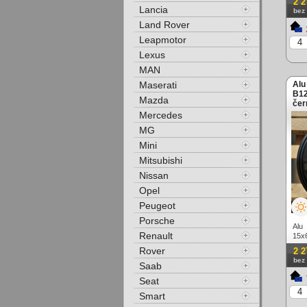
2 2
Lancia
bez
Land Rover
Leapmotor
Lexus
MAN
Maserati
Alu
B12
Mazda
čer
Mercedes
MG
Mini
Mitsubishi
Nissan
Opel
Peugeot
Porsche
Alu
Renault
15x
lešt
Rover
2 2
bez
Saab
Seat
Smart