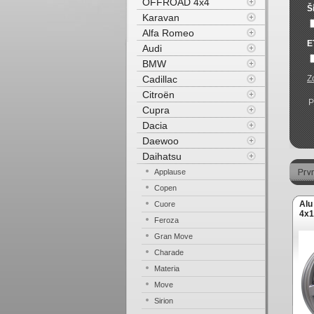
OFFROAD 4x4
Š
Karavan
Alfa Romeo
E
Audi
BMW
Cadillac
Z
Citroën
P
Cupra
Dacia
Daewoo
Daihatsu
Applause
Copen
Alu
Cuore
4x1
Feroza
Gran Move
Charade
Materia
Move
Sirion