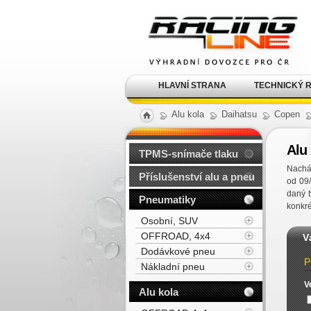
Alu kola, elektrony, litá
kola Racing Line
HLAVNÍ STRANA
TECHNICKÝ 
Alu kola
Daihatsu
Copen
Alu
TPMS-snímače tlaku
Nacház
Příslušenství alu a pneu
od 09
daný 
Pneumatiky
konkré
Osobní, SUV
OFFROAD, 4x4
V
Dodávkové pneu
P
Nákladní pneu
V
Alu kola