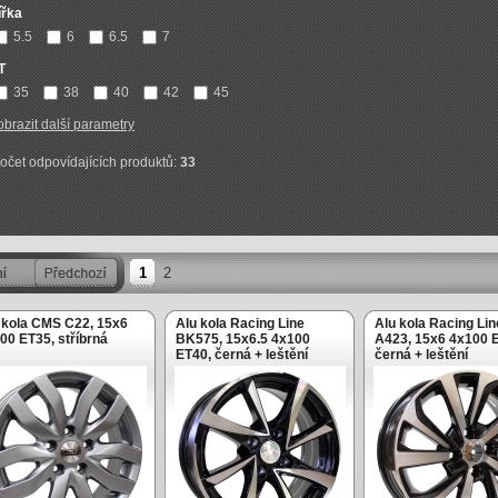
ířka
5.5
6
6.5
7
T
35
38
40
42
45
obrazit další parametry
očet odpovídajících produktů:
33
1
2
 kola CMS C22, 15x6
Alu kola Racing Line
Alu kola Racing Lin
00 ET35, stříbrná
BK575, 15x6.5 4x100
A423, 15x6 4x100 
ET40, černá + leštění
černá + leštění