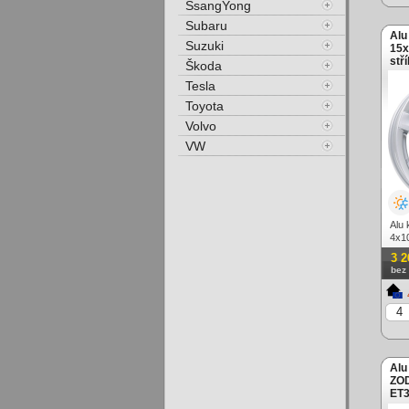
SsangYong
Subaru
Alu
Suzuki
15x
stř
Škoda
Tesla
Toyota
Volvo
VW
Alu
4x10
3 2
bez
Alu
ZOD
ET3