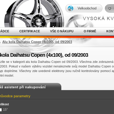
Velkoobchod
RÁDCE
CERTIFIKACE
VŠE O NÁKUPU
O FIRMĚ
KON
Alu kola Daihatsu Copen (4x100), od 09/2003
 kola Daihatsu Copen (4x100), od 09/2003
íte se v kategorii alu kola Daihatsu Copen od 09/2003. Všechna zde zobrazená 
/2003. Pokud v našem výběru vozidel nenaleznete svůj model Daihatsu Copen o
typ doplníme. Všechny zde uvedené elektrony jsou ručně kontrolovány pomocí ap
tní model.
áš asistent při nakupování
růvodce parametry
elikost
15"