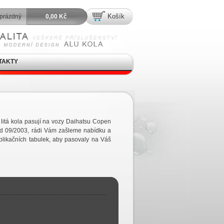
Košík
prázdný
0,00 Kč
TAKTY
litá kola pasují na vozy Daihatsu Copen
d 09/2003, rádi Vám zašleme nabídku a
likačních tabulek, aby pasovaly na Váš