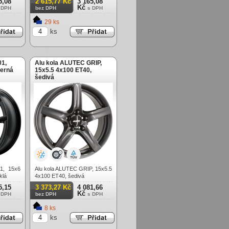
5,08
2 615,77 Kč
3 165,08
Kč
 DPH
bez DPH
s DPH
29 ks
ks
01,
Alu kola ALUTEC GRIP,
černá
15x5.5 4x100 ET40,
šedivá
1, 15x6
Alu kola ALUTEC GRIP, 15x5.5
klá
4x100 ET40, šedivá
5,15
3 373,27 Kč
4 081,66
Kč
 DPH
bez DPH
s DPH
8 ks
ks