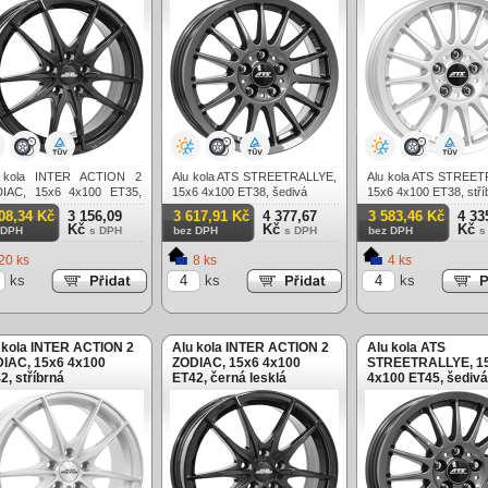
 kola INTER ACTION 2
Alu kola ATS STREETRALLYE,
Alu kola ATS STREET
IAC, 15x6 4x100 ET35,
15x6 4x100 ET38, šedivá
15x6 4x100 ET38, stří
á lesklá
08,34 Kč
3 156,09
3 617,91 Kč
4 377,67
3 583,46 Kč
4 33
Kč
Kč
Kč
 DPH
s DPH
bez DPH
s DPH
bez DPH
s
20 ks
8 ks
4 ks
ks
ks
ks
 kola INTER ACTION 2
Alu kola INTER ACTION 2
Alu kola ATS
IAC, 15x6 4x100
ZODIAC, 15x6 4x100
STREETRALLYE, 1
2, stříbrná
ET42, černá lesklá
4x100 ET45, šedivá