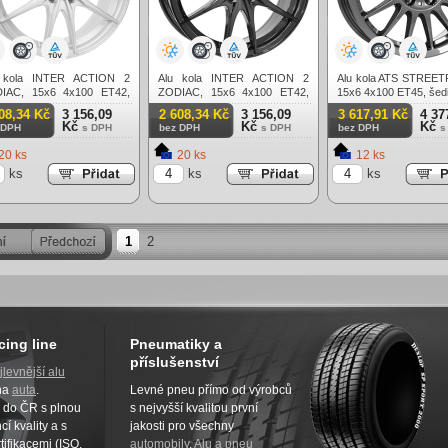
 kola INTER ACTION 2
Alu kola INTER ACTION 2
Alu kola ATS STREET
IAC, 15x6 4x100 ET42,
ZODIAC, 15x6 4x100 ET42,
15x6 4x100 ET45, šed
brná
černá lesklá
08,34 Kč
3 156,09
2 608,34 Kč
3 156,09
3 617,91 Kč
4 37
Kč
Kč
Kč
 DPH
s DPH
bez DPH
s DPH
bez DPH
s
20 ks
20 ks
12 ks
ks
ks
ks
1
2
cing line
Pneumatiky a
příslušenství
jlevnější alu
na
auta
.
Levné pneu přímo od výrobců
z do ČR s plnou
s nejvyšší kvalitou první
í kvality a s
jakosti pro všechny
tifikacemi (ISO,
automobily
.
Alu a pneu