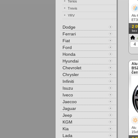
Terios
Trevis
YRV
Alu
ET35
2 0
Dodge
bez
Ferrari
4
Fiat
Ford
Honda
Hyundai
Alu
Chevrolet
B52
čer
Chrysler
Infiniti
Isuzu
Iveco
Jaecoo
Jaguar
Jeep
KGM
Alu
Kia
15x
Lada
lešt