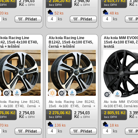
76,06 Kč
2 754,03
2 106,20 Kč
2 548,50
2 615,77 Kč
3 16
Kč
Kč
Kč
 DPH
s DPH
bez DPH
s DPH
bez DPH
s
20 ks
52 ks
48 ks
ks
ks
ks
 kola Racing Line
Alu kola Racing Line
Alu kola MiM EVO0
42, 15x6 4x100 ET40,
B1242, 15x6 4x100 ET45,
15x6 4x100 ET40, 
ná + leštění
černá + leštění
lesklá
 kola Racing Line B1242,
Alu kola Racing Line B1242,
Alu kola MiM EVO00
6 4x100 ET40, černá +
15x6 4x100 ET45, černá +
4x100 ET40, černá les
ění
leštění
76,06 Kč
2 754,03
2 276,06 Kč
2 754,03
2 805,91 Kč
3 39
Kč
Kč
Kč
 DPH
s DPH
bez DPH
s DPH
bez DPH
s
70 ks
136 ks
18 ks
ks
ks
ks