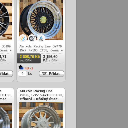
e B5199,
Alu kola Racing Line BY479,
černá +
15x7 4x100 ET35, černá +
leštěný límec
4,71
2 608,76 Kč
3 156,60
Kč
 DPH
bez DPH
s DPH
48 ks
ks
e
Alu kola Racing Line
0 ET30,
7962F, 17x7.5 4x100 ET30,
límec
stříbrná + leštěný límec