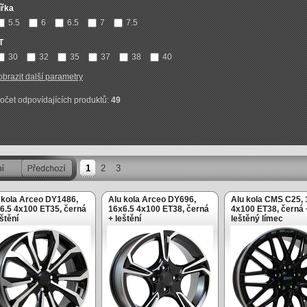
ířka
5.5
6
6.5
7
7.5
T
30
32
35
37
38
40
obrazit další parametry
očet odpovídajících produktů:
49
1
2
3
 kola Arceo DY1486,
Alu kola Arceo DY696,
Alu kola CMS C25,
6.5 4x100 ET35, černá
16x6.5 4x100 ET38, černá
4x100 ET38, černá 
eštění
+ leštění
leštěný límec