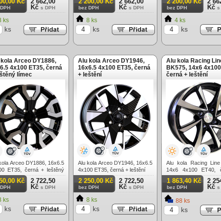
00,00 Kč
2 662,00
2 200,00 Kč
2 662,00
2 200,00 Kč
2 66
Kč
Kč
Kč
 DPH
s DPH
bez DPH
s DPH
bez DPH
s
 ks
8 ks
4 ks
ks
ks
ks
 kola Arceo DY1886,
Alu kola Arceo DY1946,
Alu kola Racing Lin
6.5 4x100 ET35, černá
16x6.5 4x100 ET35, černá
BK575, 14x6 4x100
eštěný límec
+ leštění
černá + leštění
kola Arceo DY1886, 16x6.5
Alu kola Arceo DY1946, 16x6.5
Alu kola Racing Lin
00 ET35, černá + leštěný
4x100 ET35, černá + leštění
14x6 4x100 ET40, 
c
leštění
50,00 Kč
2 722,50
2 250,00 Kč
2 722,50
1 863,40 Kč
2 25
Kč
Kč
Kč
 DPH
s DPH
bez DPH
s DPH
bez DPH
s
 ks
8 ks
88 ks
ks
ks
ks