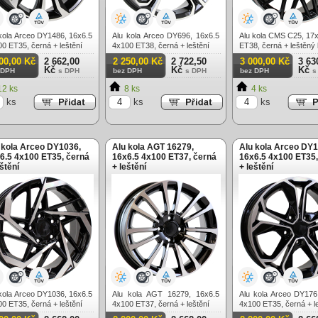
kola Arceo DY1486, 16x6.5
Alu kola Arceo DY696, 16x6.5
Alu kola CMS C25, 17
0 ET35, černá + leštění
4x100 ET38, černá + leštění
ET38, černá + leštěný 
00,00 Kč
2 662,00
2 250,00 Kč
2 722,50
3 000,00 Kč
3 63
Kč
Kč
Kč
 DPH
s DPH
bez DPH
s DPH
bez DPH
s
2 ks
8 ks
4 ks
ks
ks
ks
 kola Arceo DY1036,
Alu kola AGT 16279,
Alu kola Arceo DY1
6.5 4x100 ET35, černá
16x6.5 4x100 ET37, černá
16x6.5 4x100 ET35,
eštění
+ leštění
+ leštění
kola Arceo DY1036, 16x6.5
Alu kola AGT 16279, 16x6.5
Alu kola Arceo DY176
0 ET35, černá + leštění
4x100 ET37, černá + leštění
4x100 ET35, černá + l