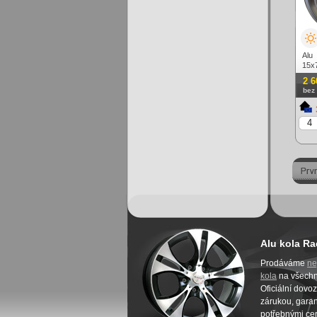
Alu
15x
lešt
2 6
bez
Alu kola Ra
Prodáváme
ne
kola
na všech
Oficiální dovo
zárukou, garanc
potřebnými cer