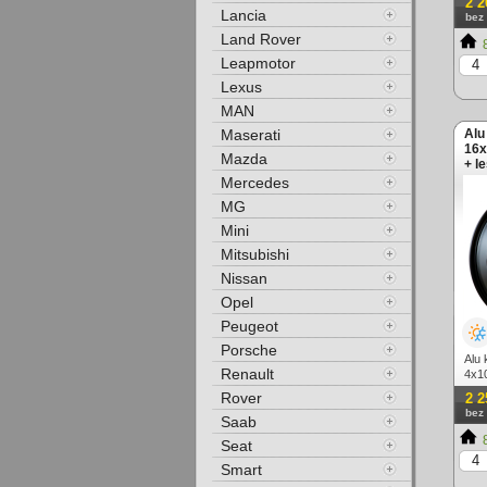
2 2
Lancia
bez
Land Rover
8
Leapmotor
Lexus
MAN
Maserati
Alu
16x
Mazda
+ l
Mercedes
MG
Mini
Mitsubishi
Nissan
Opel
Peugeot
Porsche
Alu 
Renault
4x1
líme
Rover
2 2
bez
Saab
8
Seat
Smart