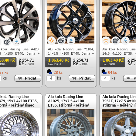
 kola Racing Line A423,
Alu kola Racing Line Y1184,
Alu kola Racing Lin
6 4x100 ET40, černá +
14x5.5 4x100 ET40, černá +
14x6 4x100 ET38, 
ění
leštění
leštění
63,40 Kč
2 254,71
1 863,40 Kč
2 254,71
1 863,40 Kč
2 25
Kč
Kč
Kč
 DPH
s DPH
bez DPH
s DPH
bez DPH
s
28 ks
28 ks
64 ks
ks
ks
ks
 kola Racing Line
Alu kola Racing Line
Alu kola Racing Lin
79, 15x7 4x100 ET35,
A1025, 17x7.5 4x100
7961F, 17x7.5 4x10
íbrná + leštěný límec
ET35, stříbrná + leštěný
stříbrná + leštěný 
límec