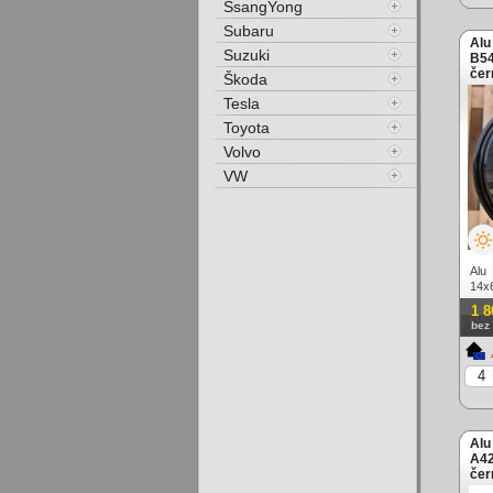
SsangYong
Subaru
Alu
Suzuki
B54
čer
Škoda
Tesla
Toyota
Volvo
VW
Alu
14x
lešt
1 8
bez
Alu
A42
čer