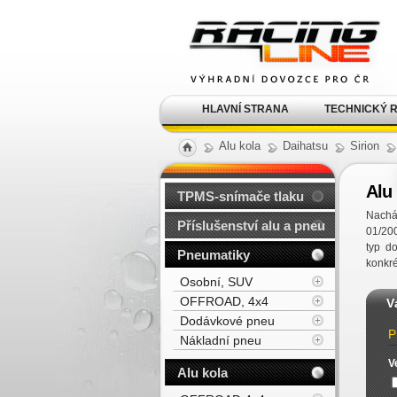
Alu kola, elektrony, litá
kola Racing Line
HLAVNÍ STRANA
TECHNICKÝ 
Alu kola
Daihatsu
Sirion
Alu 
TPMS-snímače tlaku
Nacház
Příslušenství alu a pneu
01/20
typ d
Pneumatiky
konkré
Osobní, SUV
OFFROAD, 4x4
V
Dodávkové pneu
P
Nákladní pneu
V
Alu kola