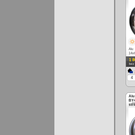
Alu
14x
lešt
1 8
bez
Alu
BY4
stř