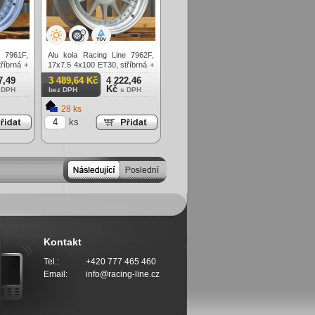
e 7961F,
Alu kola Racing Line 7962F,
říbrná +
17x7.5 4x100 ET30, stříbrná +
leštěný límec
7,49
3 489,64 Kč
4 222,46
Kč
 DPH
bez DPH
s DPH
28 ks
ks
Kontakt
Tel.:
+420 777 465 460
Email:
info@racing-line.cz