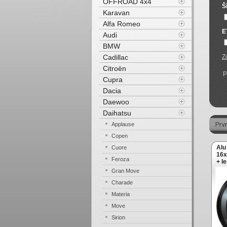
OFFROAD 4x4
Š
Karavan
Alfa Romeo
E
Audi
BMW
Cadillac
Z
Citroën
P
Cupra
Dacia
Daewoo
Daihatsu
Applause
Copen
Alu
Cuore
16x
Feroza
+ l
Gran Move
Charade
Materia
Move
Sirion