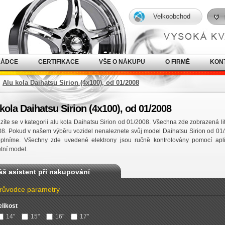
Velkoobchod
RÁDCE
CERTIFIKACE
VŠE O NÁKUPU
O FIRMĚ
KON
Alu kola Daihatsu Sirion (4x100), od 01/2008
kola Daihatsu Sirion (4x100), od 01/2008
íte se v kategorii alu kola Daihatsu Sirion od 01/2008. Všechna zde zobrazená lit
08. Pokud v našem výběru vozidel nenaleznete svůj model Daihatsu Sirion od 01
oplníme. Všechny zde uvedené elektrony jsou ručně kontrolovány pomocí apl
tní model.
áš asistent při nakupování
růvodce parametry
elikost
14"
15"
16"
17"