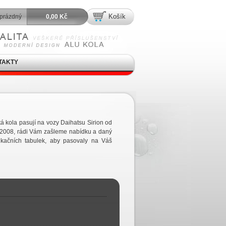
Košík
prázdný
0,00 Kč
TAKTY
á kola pasují na vozy Daihatsu Sirion od
/2008, rádi Vám zašleme nabídku a daný
ikačních tabulek, aby pasovaly na Váš