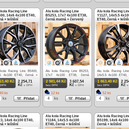
 kola Racing Line
Alu kola Racing Line
Alu kola Racing Lin
00, 14x6 4x100 ET40,
B5253, 17x7 4x100 ET38,
Y1127, 14x5.5 4x10
ná + leštění
černá matná + červený
ET40, černá + leště
límec
 kola Racing Line B5400,
Alu kola Racing Line B5253,
Alu kola Racing Lin
6 4x100 ET40, černá +
17x7 4x100 ET38, černá
14x5.5 4x100 ET40, 
ění
matná + červený límec
leštění
63,40 Kč
2 254,71
2 981,44 Kč
3 607,54
1 863,40 Kč
2 25
Kč
Kč
Kč
 DPH
s DPH
bez DPH
s DPH
bez DPH
s
40 ks
12 ks
52 ks
ks
ks
ks
 kola Racing Line
Alu kola Racing Line
Alu kola Racing Lin
3, 14x6 4x100 ET40,
Y1184, 14x5.5 4x100
B5199, 14x6 4x100
ná + leštění
ET40, černá + leštění
černá + leštění