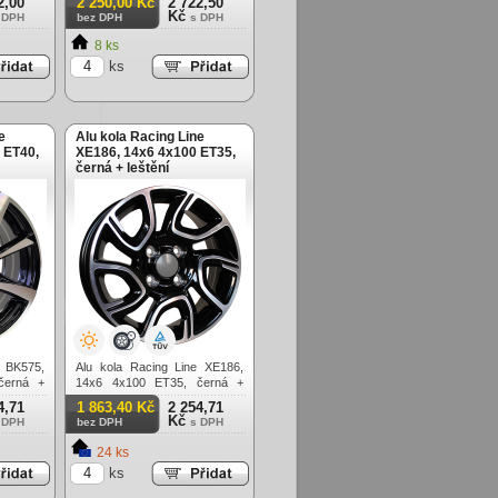
2,00
2 250,00 Kč
2 722,50
Kč
 DPH
bez DPH
s DPH
8 ks
ks
e
Alu kola Racing Line
 ET40,
XE186, 14x6 4x100 ET35,
černá + leštění
e BK575,
Alu kola Racing Line XE186,
černá +
14x6 4x100 ET35, černá +
leštění
4,71
1 863,40 Kč
2 254,71
Kč
 DPH
bez DPH
s DPH
24 ks
ks