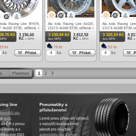
 kola Racing Line BY479,
Alu kola Racing Line A1025,
Alu kola Racing Lin
7 4x100 ET35, stříbrná +
17x7.5 4x100 ET35, stříbrná +
17x7.5 4x100 ET30, st
ěný límec
leštěný límec
leštěný límec
08,76 Kč
3 156,60
3 150,84 Kč
3 812,52
3 320,24 Kč
4 01
Kč
Kč
Kč
 DPH
s DPH
bez DPH
s DPH
bez DPH
s
33 ks
76 ks
52 ks
ks
ks
ks
1
2
3
cing line
Pneumatiky a
příslušenství
jlevnější alu
na
auta
.
Levné pneu přímo od výrobců
z do ČR s plnou
s nejvyšší kvalitou první
í kvality a s
jakosti pro všechny
tifikacemi (ISO,
automobily
.
Alu a pneu