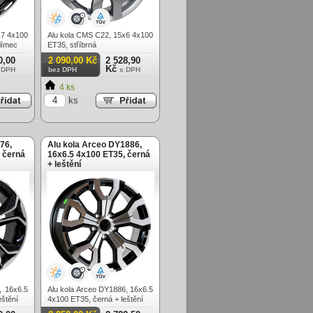
x7 4x100
Alu kola CMS C22, 15x6 4x100
límec
ET35, stříbrná
0,00
2 090,00 Kč
2 528,90
Kč
 DPH
bez DPH
s DPH
4 ks
ks
76,
Alu kola Arceo DY1886,
 černá
16x6.5 4x100 ET35, černá
+ leštění
, 16x6.5
Alu kola Arceo DY1886, 16x6.5
eštění
4x100 ET35, černá + leštění