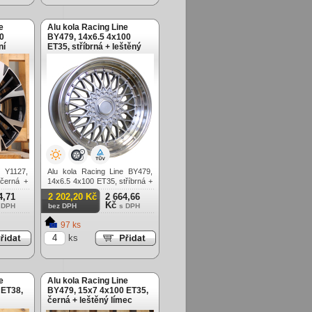
e
Alu kola Racing Line
0
BY479, 14x6.5 4x100
ní
ET35, stříbrná + leštěný
límec
e Y1127,
Alu kola Racing Line BY479,
černá +
14x6.5 4x100 ET35, stříbrná +
leštěný límec
4,71
2 202,20 Kč
2 664,66
Kč
 DPH
bez DPH
s DPH
97 ks
ks
e
Alu kola Racing Line
 ET38,
BY479, 15x7 4x100 ET35,
černá + leštěný límec