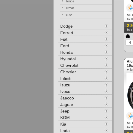
Terios
Trevis
YRV
Alu 
4x10
2 2
Dodge
bez
Ferrari
1
Fiat
Ford
Honda
Hyundai
Alu
Chevrolet
16x
+ l
Chrysler
Infiniti
Isuzu
Iveco
Jaecoo
Jaguar
Jeep
KGM
Alu 
Kia
4x10
Lada