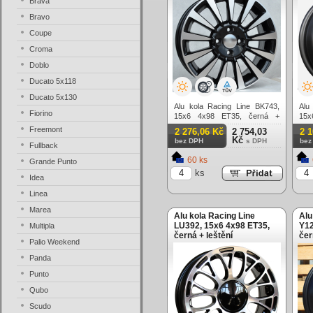
Brava
Bravo
Coupe
Croma
Doblo
Ducato 5x118
Ducato 5x130
Alu kola Racing Line BK743,
Alu
Fiorino
15x6 4x98 ET35, černá +
15x
leštění
lešt
Freemont
2 276,06 Kč
2 754,03
2 
Kč
bez DPH
s DPH
bez
Fullback
60 ks
Grande Punto
ks
Idea
Linea
Marea
Alu kola Racing Line
Alu
LU392, 15x6 4x98 ET35,
Y12
Multipla
černá + leštění
čer
Palio Weekend
Panda
Punto
Qubo
Scudo