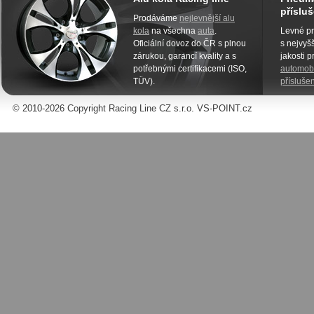
přísluš
Prodáváme
nejlevnější alu
kola
na všechna
auta
.
Levné pn
Oficiální dovoz do ČR s plnou
s nejvyšš
zárukou, garancí kvality a s
jakosti 
potřebnými certifikacemi (ISO,
automobi
TÜV).
příslušen
© 2010-2026 Copyright Racing Line CZ s.r.o. VS-POINT.cz