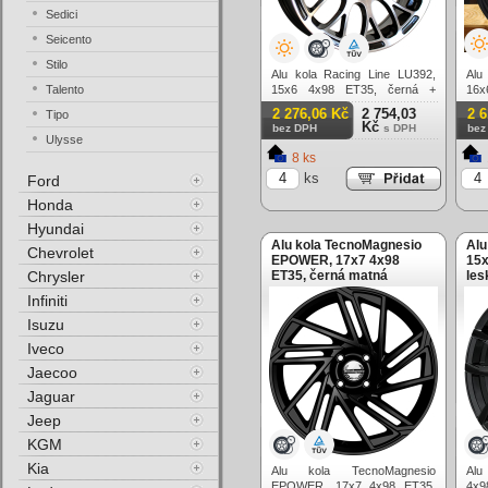
Sedici
Seicento
Stilo
Alu kola Racing Line LU392,
Alu
Talento
15x6 4x98 ET35, černá +
16x
leštění
matn
2 276,06 Kč
2 754,03
2 
Tipo
Kč
bez DPH
s DPH
bez
Ulysse
8 ks
ks
Ford
Honda
Hyundai
Alu kola TecnoMagnesio
Alu
Chevrolet
EPOWER, 17x7 4x98
15x
Chrysler
ET35, černá matná
les
Infiniti
Isuzu
Iveco
Jaecoo
Jaguar
Jeep
KGM
Kia
Alu kola TecnoMagnesio
Alu
EPOWER, 17x7 4x98 ET35,
4x9