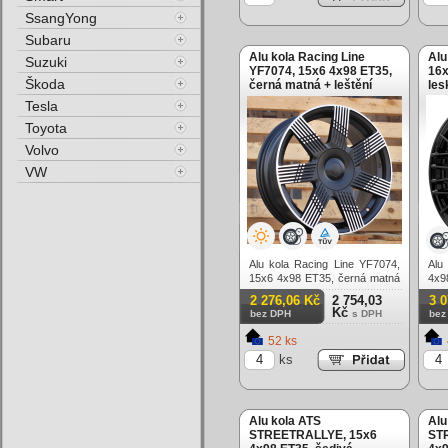
SsangYong
Subaru
Alu kola Racing Line
Alu
Suzuki
YF7074, 15x6 4x98 ET35,
16x
Škoda
černá matná + leštění
les
Tesla
Toyota
Volvo
VW
Alu kola Racing Line YF7074,
Alu
15x6 4x98 ET35, černá matná
4x9
+ leštění
2 276,06 Kč
2 754,03
3 
Kč
bez DPH
s DPH
bez
52 ks
ks
Alu kola ATS
Alu
STREETRALLYE, 15x6
ST