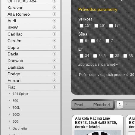
OFFROAD 4x4
Karavan
Průvodce parametry
Alfa Romeo
Velikost
Audi
15"
16"
17"
BMW
Cadillac
Šířka
Citroën
6
6.5
7
Cupra
ET
Dacia
34
34.5
35
38
Daewoo
Zobrazit další parametry
Daihatsu
Dodge
Počet odpovídajících produktů:
30
Ferrari
Fiat
124 Spider
500
1
2
500L
500X
Alu kola Racing Line
Alu
600
BK743, 15x6 4x98 ET35,
BK7
černá + leštění
čer
Barchetta