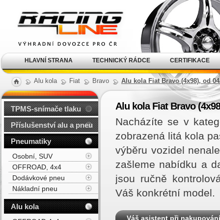
Alu kola, elektrony, litá
kola Racing Line
HLAVNÍ STRANA
TECHNICKÝ RÁDCE
CERTIFIKACE
Alu kola
Fiat
Bravo
Alu kola Fiat Bravo (4x98), od 0
Alu kola Fiat Bravo (4x98
TPMS-snímače tlaku
Nacházíte se v kateg
Příslušenství alu a pneu
zobrazená litá kola p
Pneumatiky
výběru vozidel nenal
Osobní, SUV
zašleme nabídku a d
OFFROAD, 4x4
jsou ručně kontrolov
Dodávkové pneu
Nákladní pneu
Váš konkrétní model.
Alu kola
Váš asistent při nakupován