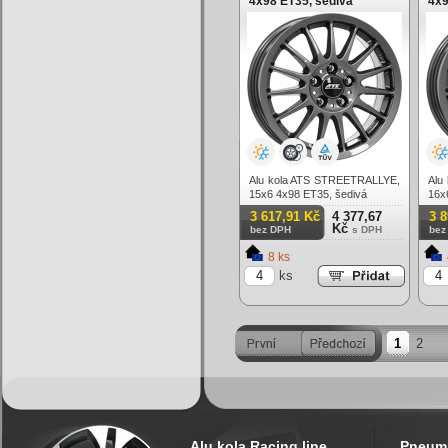
4x98 ET35, šedivá
4x9
Alu kola ATS STREETRALLYE,
Alu
15x6 4x98 ET35, šedivá
16x
3 617,91 Kč
4 377,67
3 
Kč
bez DPH
s DPH
bez
8 ks
ks
1
2
Alu kola Racing line
Pneuma