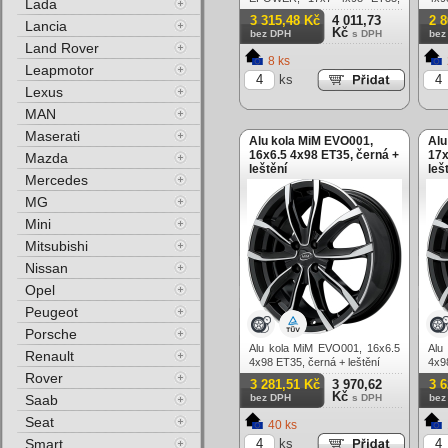
Lada
černá matná
3 315,48 Kč
4 011,73
2 
Lancia
Kč
bez DPH
s DPH
bez
Land Rover
8 ks
Leapmotor
ks
Lexus
MAN
Maserati
Alu kola MiM EVO001,
Alu
16x6.5 4x98 ET35, černá +
17x
Mazda
leštění
leš
Mercedes
MG
Mini
Mitsubishi
Nissan
Opel
Peugeot
Porsche
Alu kola MiM EVO001, 16x6.5
Alu
Renault
4x98 ET35, černá + leštění
4x9
Rover
3 281,51 Kč
3 970,62
3 
Kč
Saab
bez DPH
s DPH
bez
Seat
40 ks
Smart
ks