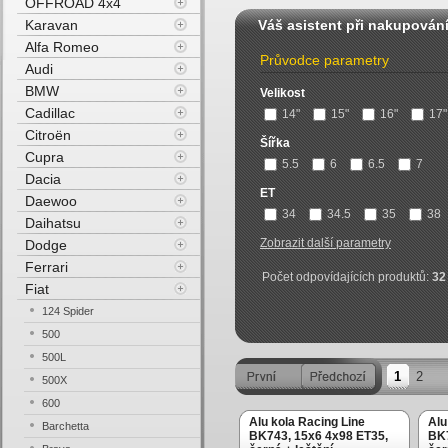
OFFROAD 4x4
Karavan
Váš asistent při nakupován
Alfa Romeo
Průvodce parametry
Audi
BMW
Velikost
Cadillac
14"
15"
16"
17"
Citroën
Šířka
Cupra
5.5
6
6.5
7
Dacia
ET
Daewoo
34
34.5
35
38
Daihatsu
Zobrazit další parametry
Dodge
Ferrari
Počet odpovídajících produktů:
32
Fiat
124 Spider
500
500L
1
2
500X
600
Alu kola Racing Line
Alu
Barchetta
BK743, 15x6 4x98 ET35,
BK7