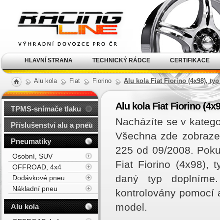
Alu kola, elektrony, litá
kola Racing Line
HLAVNÍ STRANA
TECHNICKÝ RÁDCE
CERTIFIKACE
Alu kola
Fiat
Fiorino
Alu kola Fiat Fiorino (4x98), ty
Alu kola Fiat Fiorino (4x
TPMS-snímače tlaku
Nacházíte se v kategor
Příslušenství alu a pneu
Všechna zde zobrazená
Pneumatiky
225 od 09/2008. Poku
Osobní, SUV
Fiat Fiorino (4x98),
OFFROAD, 4x4
daný typ doplníme
Dodávkové pneu
Nákladní pneu
kontrolovány pomocí a
model.
Alu kola