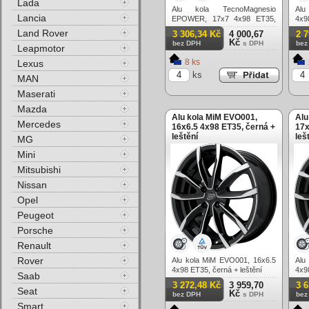
Lada
Alu kola TecnoMagnesio
Alu
Lancia
EPOWER, 17x7 4x98 ET35,
4x9
černá matná
Land Rover
3 306,34 Kč
4 000,67
2 
Kč
bez DPH
s DPH
bez
Leapmotor
8 ks
Lexus
ks
MAN
Maserati
Mazda
Alu kola MiM EVO001,
Alu
Mercedes
16x6.5 4x98 ET35, černá +
17x
leštění
leš
MG
Mini
Mitsubishi
Nissan
Opel
Peugeot
Porsche
Renault
Rover
Alu kola MiM EVO001, 16x6.5
Alu
4x98 ET35, černá + leštění
4x9
Saab
3 272,48 Kč
3 959,70
3 6
Seat
Kč
bez DPH
s DPH
bez
Smart