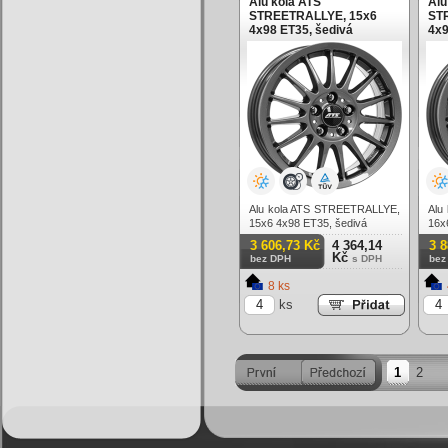
Alu kola ATS
Alu
STREETRALLYE, 15x6
ST
4x98 ET35, šedivá
4x9
Alu kola ATS STREETRALLYE,
Alu
15x6 4x98 ET35, šedivá
16x
3 606,73 Kč
4 364,14
3 
Kč
bez DPH
s DPH
bez
8 ks
ks
1
2