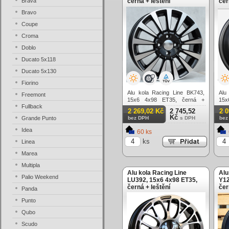
Brava
černá + leštění
čer
Bravo
Coupe
Croma
Doblo
Ducato 5x118
Ducato 5x130
Fiorino
Alu kola Racing Line BK743,
Alu
Freemont
15x6 4x98 ET35, černá +
15x
Fullback
leštění
lešt
2 269,02 Kč
2 745,52
2 
Kč
Grande Punto
bez DPH
s DPH
bez
Idea
60 ks
ks
Linea
Marea
Multipla
Alu kola Racing Line
Alu
Palio Weekend
LU392, 15x6 4x98 ET35,
Y12
černá + leštění
čer
Panda
Punto
Qubo
Scudo