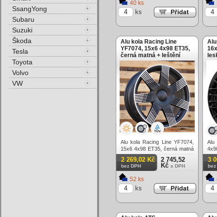
40 ks
SsangYong
ks
Subaru
Suzuki
Škoda
Alu kola Racing Line
Alu
YF7074, 15x6 4x98 ET35,
16x
Tesla
černá matná + leštění
les
Toyota
Volvo
VW
Alu kola Racing Line YF7074,
Alu
15x6 4x98 ET35, černá matná
4x9
+ leštění
2 269,02 Kč
2 745,52
3 
Kč
bez DPH
s DPH
bez
52 ks
ks