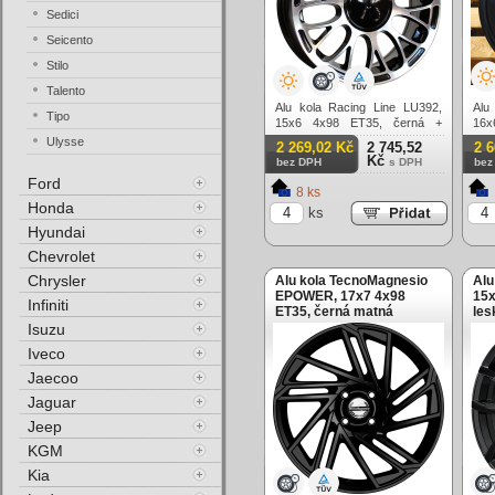
Sedici
Seicento
Stilo
Talento
Alu kola Racing Line LU392,
Alu
Tipo
15x6 4x98 ET35, černá +
16x
leštění
matn
Ulysse
2 269,02 Kč
2 745,52
2 
Kč
bez DPH
s DPH
bez
Ford
8 ks
Honda
ks
Hyundai
Chevrolet
Chrysler
Alu kola TecnoMagnesio
Alu
EPOWER, 17x7 4x98
15x
Infiniti
ET35, černá matná
les
Isuzu
Iveco
Jaecoo
Jaguar
Jeep
KGM
Kia