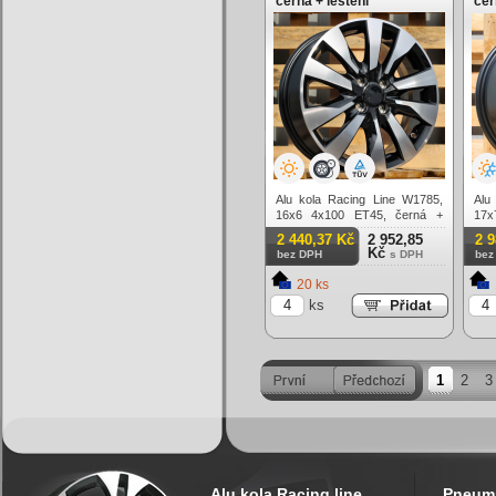
černá + leštění
čer
lím
Alu kola Racing Line W1785,
Alu
16x6 4x100 ET45, černá +
17
leštění
mat
2 440,37 Kč
2 952,85
2 
Kč
bez DPH
s DPH
bez
20 ks
ks
1
2
3
Alu kola Racing line
Pneuma