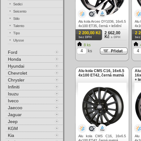
Sedici
Seicento
Stilo
Alu kola Arceo DY1036, 16x6.5
Alu
Talento
4x100 ET35, černá + leštění
4x1
2 200,00 Kč
2 662,00
2 
Tipo
Kč
bez DPH
s DPH
bez
Ulysse
8 ks
ks
Ford
Honda
Hyundai
Alu kola CMS C16, 16x6.5
Alu
Chevrolet
4x100 ET42, černá matná
16x
Chrysler
+ l
Infiniti
Isuzu
Iveco
Jaecoo
Jaguar
Jeep
KGM
Kia
Alu kola CMS C16, 16x6.5
Alu
4x100 ET42, černá matná
4x1