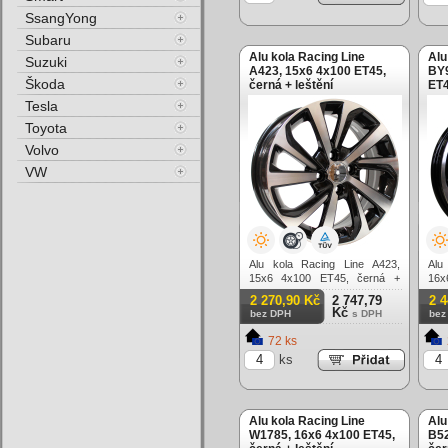
SsangYong
Subaru
Alu kola Racing Line
Alu
Suzuki
A423, 15x6 4x100 ET45,
BY9
Škoda
černá + leštění
ET4
Tesla
Toyota
Volvo
VW
Alu kola Racing Line A423,
Alu
15x6 4x100 ET45, černá +
16x
leštění
lešt
2 270,90 Kč
2 747,79
2 
Kč
bez DPH
s DPH
bez
72 ks
ks
Alu kola Racing Line
Alu
W1785, 16x6 4x100 ET45,
B52