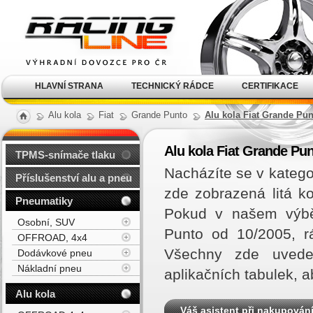
Alu kola, elektrony, litá
kola Racing Line
HLAVNÍ STRANA
TECHNICKÝ RÁDCE
CERTIFIKACE
Alu kola
Fiat
Grande Punto
Alu kola Fiat Grande Pun
Alu kola Fiat Grande Pun
TPMS-snímače tlaku
Nacházíte se v katego
Příslušenství alu a pneu
zde zobrazená litá k
Pneumatiky
Pokud v našem výběr
Osobní, SUV
Punto od 10/2005, r
OFFROAD, 4x4
Všechny zde uveden
Dodávkové pneu
Nákladní pneu
aplikačních tabulek, 
Alu kola
Váš asistent při nakupován