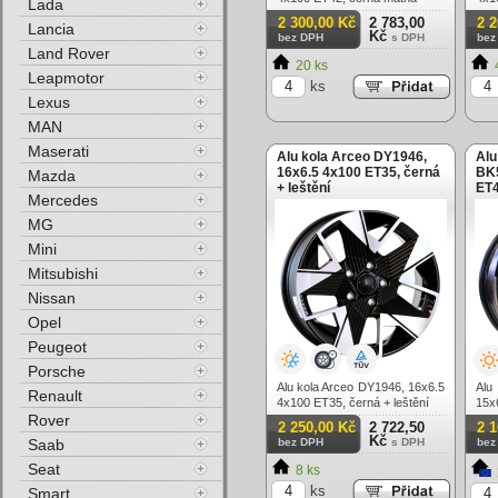
Lada
2 300,00 Kč
2 783,00
2 
Lancia
Kč
bez DPH
s DPH
bez
Land Rover
20 ks
Leapmotor
ks
Lexus
MAN
Maserati
Alu kola Arceo DY1946,
Alu
16x6.5 4x100 ET35, černá
BK5
Mazda
+ leštění
ET4
Mercedes
MG
Mini
Mitsubishi
Nissan
Opel
Peugeot
Porsche
Alu kola Arceo DY1946, 16x6.5
Alu
Renault
4x100 ET35, černá + leštění
15x
Rover
lešt
2 250,00 Kč
2 722,50
2 
Kč
Saab
bez DPH
s DPH
bez
Seat
8 ks
ks
Smart