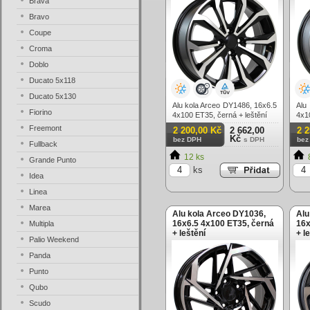
Brava
Bravo
Coupe
Croma
Doblo
Ducato 5x118
Ducato 5x130
Alu kola Arceo DY1486, 16x6.5
Alu
Fiorino
4x100 ET35, černá + leštění
4x1
Freemont
2 200,00 Kč
2 662,00
2 
Kč
bez DPH
s DPH
bez
Fullback
12 ks
Grande Punto
ks
Idea
Linea
Marea
Alu kola Arceo DY1036,
Alu
16x6.5 4x100 ET35, černá
16x
Multipla
+ leštění
+ l
Palio Weekend
Panda
Punto
Qubo
Scudo