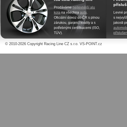
přísluš
Prodáváme
nejlevnější alu
kola
na všechna
auta
.
Levné pn
Oficiální dovoz do ČR s plnou
s nejvyšš
zárukou, garancí kvality a s
jakosti 
potřebnými certifikacemi (ISO,
automobi
TÜV).
příslušen
© 2010-2026 Copyright Racing Line CZ s.r.o. VS-POINT.cz