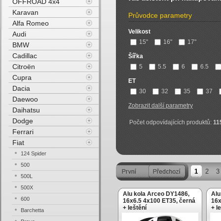
OFFROAD 4x4
Karavan
Průvodce parametry
Alfa Romeo
Velikost
Audi
15"
16"
17"
BMW
Cadillac
Šířka
Citroën
5
5.5
6
6.5
Cupra
ET
Dacia
30
32
35
37
Daewoo
Zobrazit další parametry
Daihatsu
Dodge
Počet odpovídajících produktů:
11
Ferrari
Fiat
124 Spider
500
1
2
3
500L
500X
Alu kola Arceo DY1486,
Alu
600
16x6.5 4x100 ET35, černá
16x
+ leštění
+ l
Barchetta