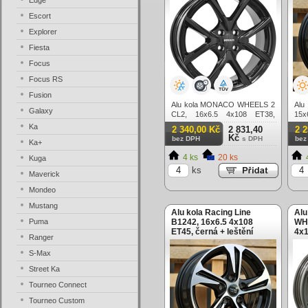
Edge
Escort
Explorer
Fiesta
Focus
Focus RS
Fusion
Alu kola MONACO WHEELS 2
Alu
Galaxy
CL2, 16x6.5 4x108 ET38,
15x
černá lesklá
lešt
Ka
2 340,00 Kč
2 831,40
2 
Kč
bez DPH
s DPH
bez
Ka+
4 ks
20 ks
Kuga
ks
Maverick
Mondeo
Mustang
Alu kola Racing Line
Al
Puma
B1242, 16x6.5 4x108
WHE
ET45, černá + leštění
4x1
Ranger
S-Max
Street Ka
Tourneo Connect
Tourneo Custom