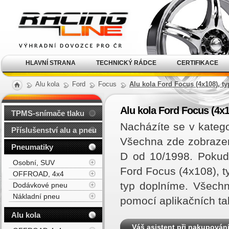
Alu kola, elektrony, litá
kola Racing Line
HLAVNÍ STRANA
TECHNICKÝ RÁDCE
CERTIFIKACE
Alu kola
Ford
Focus
Alu kola Ford Focus (4x108), ty
Alu kola Ford Focus (4x1
TPMS-snímače tlaku
Nacházíte se v katego
Příslušenství alu a pneu
Všechna zde zobrazená
Pneumatiky
D od 10/1998. Pokud
Osobní, SUV
Ford Focus (4x108), 
OFFROAD, 4x4
typ doplníme. Všechn
Dodávkové pneu
Nákladní pneu
pomocí aplikačních ta
Alu kola
Váš asistent při nakupován