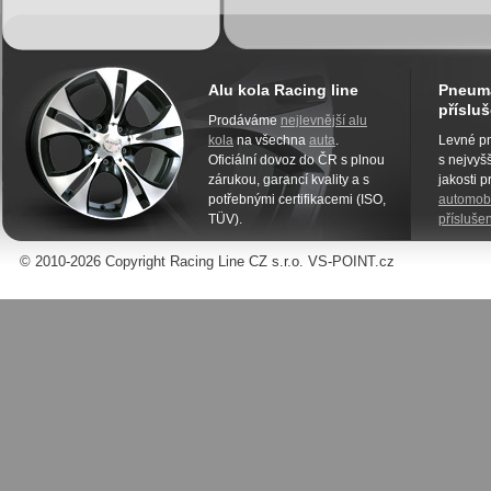
Alu kola Racing line
Pneuma
přísluš
Prodáváme
nejlevnější alu
kola
na všechna
auta
.
Levné pn
Oficiální dovoz do ČR s plnou
s nejvyšš
zárukou, garancí kvality a s
jakosti 
potřebnými certifikacemi (ISO,
automobi
TÜV).
příslušen
© 2010-2026 Copyright Racing Line CZ s.r.o. VS-POINT.cz