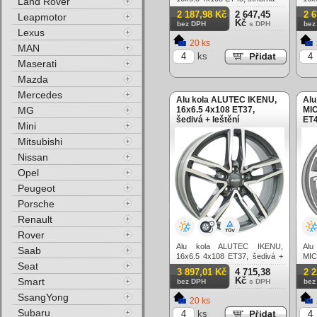
Land Rover
lesk
2 187,98 Kč
2 647,45
2 
Leapmotor
Kč
bez DPH
s DPH
bez
Lexus
20 ks
MAN
ks
Maserati
Mazda
Mercedes
Alu kola ALUTEC IKENU,
Alu
MG
16x6.5 4x108 ET37,
MIC
šedivá + leštění
ET4
Mini
Mitsubishi
Nissan
Opel
Peugeot
Porsche
Renault
Rover
Alu kola ALUTEC IKENU,
Al
Saab
16x6.5 4x108 ET37, šedivá +
MI
Seat
leštění
ET42
3 897,01 Kč
4 715,38
2 
Kč
Smart
bez DPH
s DPH
bez
SsangYong
20 ks
Subaru
ks