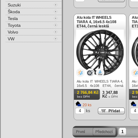
Suzuki
Škoda
Alu kola IT WHEELS
Alu
Tesla
TIARA 4, 16x6.5 4x108
TIA
Toyota
ET44, černá lesklá
ET3
leš
Volvo
VW
Alu kola IT WHEELS TIARA 4,
Alu
16x6.5 4x108 ET44, černá
16x
lesklá
lesk
2 766,84 Kč
3 347,88
2 
Kč
bez DPH
s DPH
bez
20 ks
ks
1