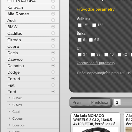
OFFROAD 4x4
Karavan
Průvodce parametry
Alfa Romeo
Velikost
Audi
15"
16"
BMW
Cadillac
Šířka
Citroën
6
6.5
Cupra
ET
Dacia
37
38
40
42
Daewoo
Zobrazit další parametry
Daihatsu
Dodge
Počet odpovídajících produktů:
19
Ferrari
Fiat
Ford
B-Max
1
C-Max
Capri
Alu kola MONACO
Alu
Cougar
WHEELS 2 CL2, 16x6.5
B12
4x108 ET38, černá lesklá
čer
Ecosport