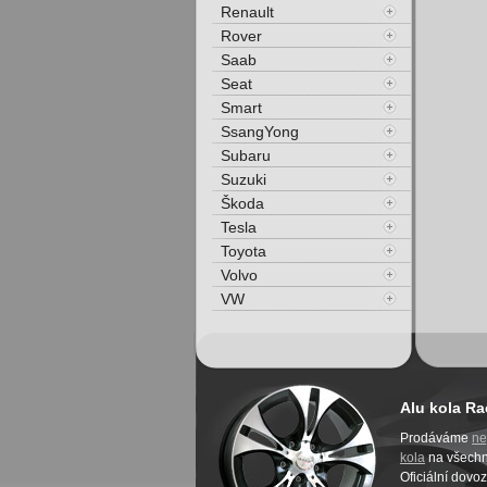
Renault
Rover
Saab
Seat
Smart
SsangYong
Subaru
Suzuki
Škoda
Tesla
Toyota
Volvo
VW
Alu kola Ra
Prodáváme
ne
kola
na všech
Oficiální dovo