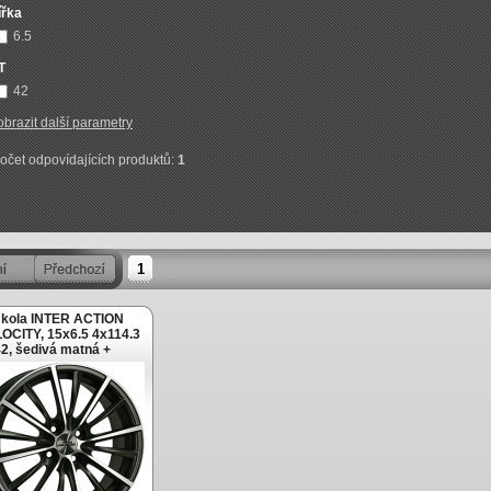
ířka
6.5
T
42
obrazit další parametry
očet odpovídajících produktů:
1
1
 kola INTER ACTION
OCITY, 15x6.5 4x114.3
2, šedivá matná +
tění