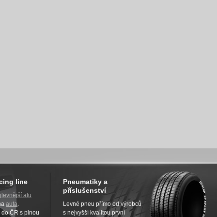
cing line
Pneumatiky a
příslušenství
jlevnější alu
na
auta
.
Levné pneu přímo od výrobců
z do ČR s plnou
s nejvyšší kvalitou první