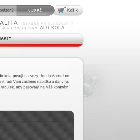
Košík
prázdný
0,00 Kč
TAKTY
itá kola pasují na vozy Honda Accord od
99, rádi Vám zašleme nabídku a daný typ
 tabulek, aby pasovaly na Váš konkrétní