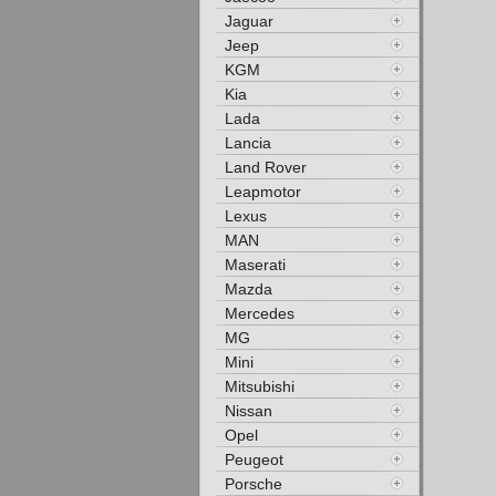
Jaguar
Jeep
KGM
Kia
Lada
Lancia
Land Rover
Leapmotor
Lexus
MAN
Maserati
Mazda
Mercedes
MG
Mini
Mitsubishi
Nissan
Opel
Peugeot
Porsche