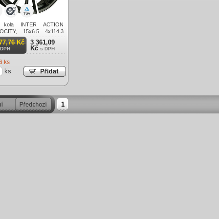
u kola INTER ACTION
OCITY, 15x6.5 4x114.3
, šedivá matná + leštění
77,76 Kč
3 361,09
Kč
 DPH
s DPH
6 ks
ks
1