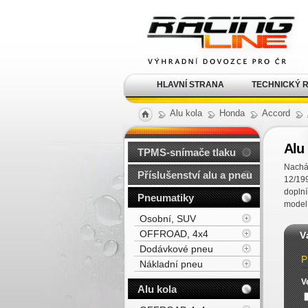
Alu kola, elektrony, litá
kola Racing Line
HLAVNÍ STRANA
TECHNICKÝ 
Alu kola
Honda
Accord
Alu 
TPMS-snímače tlaku
Nacház
Příslušenství alu a pneu
12/199
doplní
Pneumatiky
model
Osobní, SUV
OFFROAD, 4x4
V
Dodávkové pneu
P
Nákladní pneu
V
Alu kola