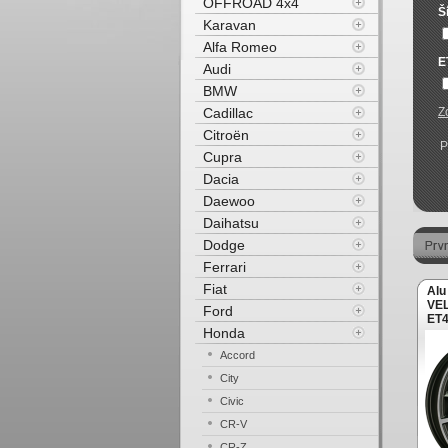
OFFROAD 4x4
Š
Karavan
Alfa Romeo
E
Audi
BMW
Cadillac
Z
Citroën
P
Cupra
Dacia
Daewoo
Daihatsu
Dodge
Ferrari
Fiat
Alu
VEL
Ford
ET4
Honda
leš
Accord
City
Civic
CR-V
CR-Z