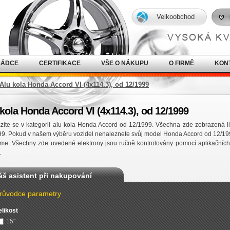
Velkoobchod
RÁDCE
CERTIFIKACE
VŠE O NÁKUPU
O FIRMĚ
KON
Alu kola Honda Accord VI (4x114.3), od 12/1999
kola Honda Accord VI (4x114.3), od 12/1999
íte se v kategorii alu kola Honda Accord od 12/1999. Všechna zde zobrazená l
9. Pokud v našem výběru vozidel nenaleznete svůj model Honda Accord od 12/19
me. Všechny zde uvedené elektrony jsou ručně kontrolovány pomocí aplikačních
.
áš asistent při nakupování
růvodce parametry
elikost
15"