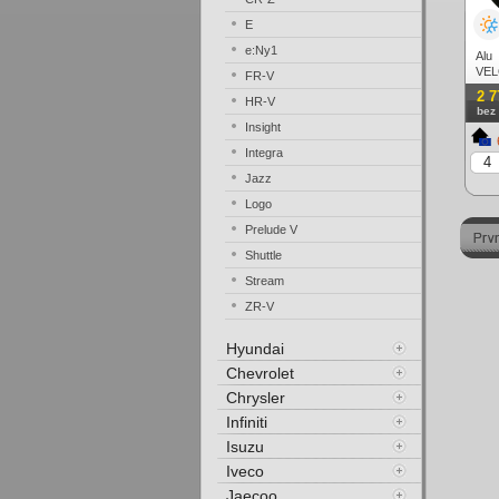
E
e:Ny1
Al
VEL
FR-V
ET42
2 7
HR-V
bez
Insight
Integra
Jazz
Logo
Prelude V
Shuttle
Stream
ZR-V
Hyundai
Chevrolet
Chrysler
Infiniti
Isuzu
Iveco
Jaecoo