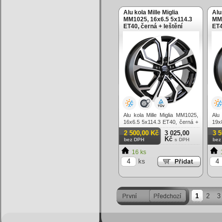
Alu kola Mille Miglia
Alu
MM1025, 16x6.5 5x114.3
MM1
ET40, černá + leštění
ET4
Alu kola Mille Miglia MM1025,
Alu
16x6.5 5x114.3 ET40, černá +
19x
leštění
lešt
2 500,00 Kč
3 025,00
3 
Kč
bez DPH
s DPH
bez
16 ks
ks
1
2
3