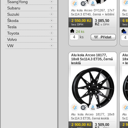
SsangYong
Subaru
Alu kola Arceo DY1267, 17x7
Alu
Suzuki
5x114.3 ET40, černá + leštění
5x1
(zátěžová)
Škoda
2 550,00 Kč
3 085,50
6 
Kč
bez DPH
s DPH
bez
Tesla
24 ks
Toyota
ks
Volvo
VW
Alu kola Arceo 18177,
Alu
18x8 5x114.3 ET35, černá
18x
lesklá
+ l
Alu kola Arceo 18177, 18x8
Alu
5x114.3 ET35, černá lesklá
5x11
2 900,00 Kč
3 509,00
2 