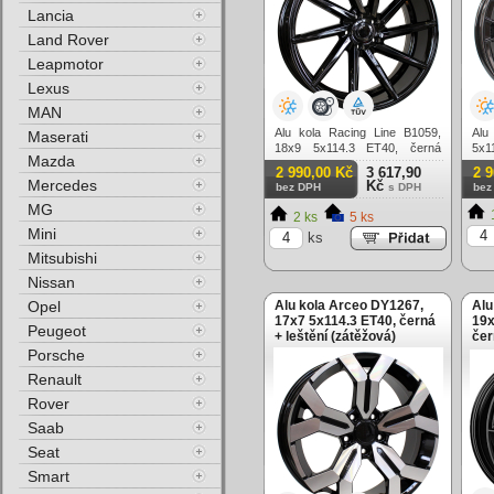
Lancia
Land Rover
Leapmotor
Lexus
MAN
Alu kola Racing Line B1059,
Alu
Maserati
18x9 5x114.3 ET40, černá
5x1
Mazda
lesklá
2 990,00 Kč
3 617,90
2 
Mercedes
Kč
bez DPH
s DPH
bez
MG
2 ks
5 ks
Mini
ks
Mitsubishi
Nissan
Opel
Alu kola Arceo DY1267,
Alu
17x7 5x114.3 ET40, černá
19x
Peugeot
+ leštění (zátěžová)
čer
Porsche
Renault
Rover
Saab
Seat
Smart