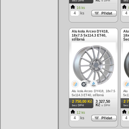
Kč
bez DPH
s DPH
bez
16 ks
ks
Alu kola Arceo DY418,
Alu
18x7.5 5x114.3 ET40,
18x
stříbrná
Šed
Alu kola Arceo DY418, 18x7.5
Alu
5x114.3 ET40, stříbrná
5x1
2 750,00 Kč
3 327,50
2 
Kč
bez DPH
s DPH
bez
12 ks
ks