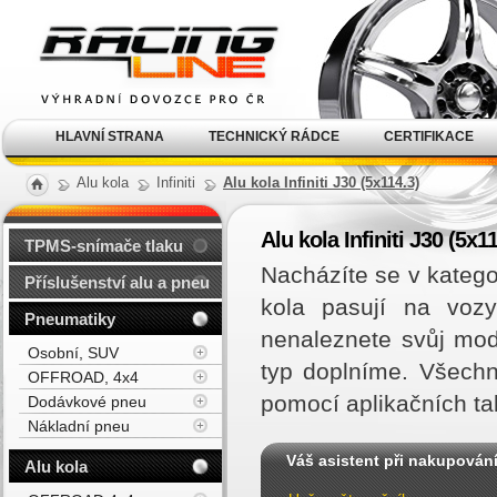
Alu kola, elektrony, litá
kola Racing Line
HLAVNÍ STRANA
TECHNICKÝ RÁDCE
CERTIFIKACE
Alu kola
Infiniti
Alu kola Infiniti J30 (5x114.3)
Alu kola Infiniti J30 (5x1
TPMS-snímače tlaku
Nacházíte se v kategor
Příslušenství alu a pneu
kola pasují na vozy
Pneumatiky
nenaleznete svůj mod
Osobní, SUV
typ doplníme. Všechn
OFFROAD, 4x4
pomocí aplikačních ta
Dodávkové pneu
Nákladní pneu
Váš asistent při nakupován
Alu kola