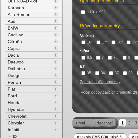
Upřesněte ročník vozu
OFFROAD 4x4
Karavan
od 01/1992
Alfa Romeo
Audi
Průvodce parametry
BMW
Cadillac
Velikost
Citroën
16"
17"
18"
19"
Cupra
Šířka
Dacia
6.5
7
7.5
8
Daewoo
ET
Daihatsu
35
36
37
38
Dodge
Ferrari
Zobrazit další parametry
Fiat
Počet odpovídajících produktů:
29
Ford
Honda
Hyundai
Chevrolet
Chrysler
1
2
3
Infiniti
EX
Alu kola CMS C30, 16x6.5
Alu