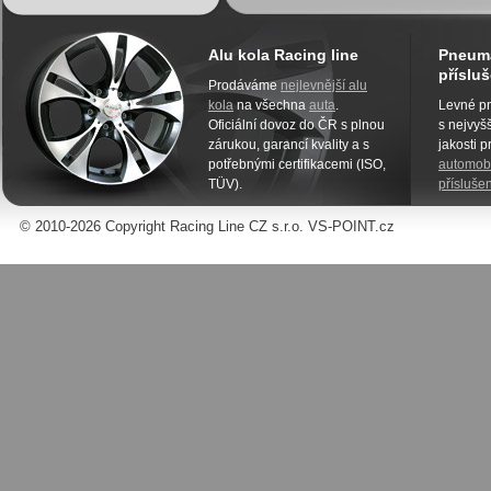
Alu kola Racing line
Pneuma
přísluš
Prodáváme
nejlevnější alu
kola
na všechna
auta
.
Levné pn
Oficiální dovoz do ČR s plnou
s nejvyšš
zárukou, garancí kvality a s
jakosti 
potřebnými certifikacemi (ISO,
automobi
TÜV).
příslušen
© 2010-2026 Copyright Racing Line CZ s.r.o. VS-POINT.cz