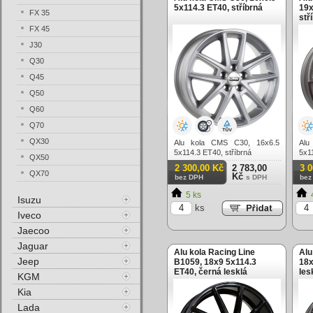
5x114.3 ET40, stříbrná
19x
FX 35
stř
FX 45
J30
Q30
Q45
Q50
Q60
Q70
QX30
Alu kola CMS C30, 16x6.5
Alu
5x114.3 ET40, stříbrná
5x1
QX50
lešt
2 300,00 Kč
2 783,00
3 
QX70
Kč
bez DPH
s DPH
bez
5 ks
Isuzu
ks
Iveco
Jaecoo
Jaguar
Alu kola Racing Line
Alu
Jeep
B1059, 18x9 5x114.3
18x
ET40, černá lesklá
les
KGM
Kia
Lada