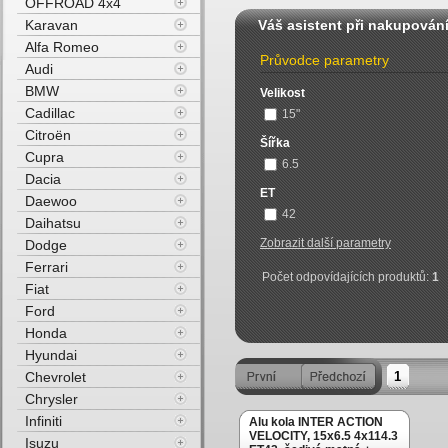
OFFROAD 4x4
Karavan
Váš asistent při nakupován
Alfa Romeo
Průvodce parametry
Audi
BMW
Velikost
Cadillac
15"
Citroën
Šířka
Cupra
6.5
Dacia
ET
Daewoo
42
Daihatsu
Zobrazit další parametry
Dodge
Ferrari
Počet odpovídajících produktů:
1
Fiat
Ford
Honda
Hyundai
Chevrolet
1
Chrysler
Infiniti
Alu kola INTER ACTION
VELOCITY, 15x6.5 4x114.3
Isuzu