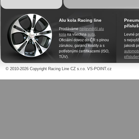
Alu kola Racing line
Pneuma
přísluš
Prodáváme
nejlevnější alu
kola
na všechna
auta
.
Levné pn
Oficiální dovoz do ČR s plnou
s nejvyšš
zárukou, garancí kvality a s
jakosti 
potřebnými certifikacemi (ISO,
automobi
TÜV).
příslušen
© 2010-2026 Copyright Racing Line CZ s.r.o. VS-POINT.cz