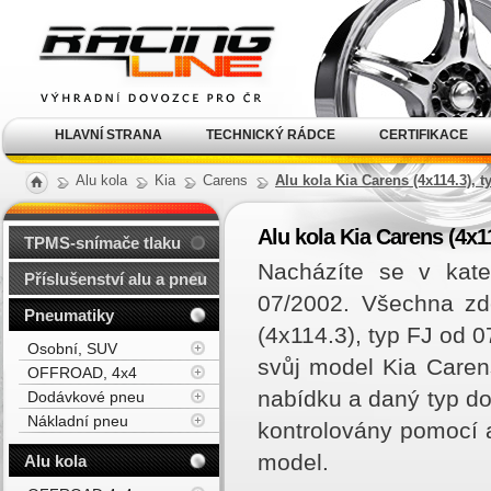
Alu kola, elektrony, litá
kola Racing Line
HLAVNÍ STRANA
TECHNICKÝ RÁDCE
CERTIFIKACE
Alu kola
Kia
Carens
Alu kola Kia Carens (4x114.3), t
Alu kola Kia Carens (4x1
TPMS-snímače tlaku
Nacházíte se v kate
Příslušenství alu a pneu
07/2002. Všechna zd
Pneumatiky
(4x114.3), typ FJ od 
Osobní, SUV
svůj model Kia Caren
OFFROAD, 4x4
nabídku a daný typ d
Dodávkové pneu
Nákladní pneu
kontrolovány pomocí a
model.
Alu kola