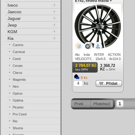
ET42, šedivá matná +
Iveco
leštění
Jaecoo
Jaguar
Jeep
KGM
Kia
Carens
Carnival
Alu kola INTER ACTION
Ceed
VELOCITY, 15x6.5 4x114.3
ET42, šedivá matná + leštění
2 784,07 Kč
3 368,72
Cerato
Kč
bez DPH
s DPH
Clarus
6 ks
Magentis
ks
Niro
Opirus
Optima
1
Picanto
Pro Ceed
Rio
Shuma