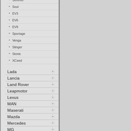
Sorento
Soul
EV3
EV6
EV9
Sportage
Venga
Stinger
Stonic
XCeed
Lada
Lancia
Land Rover
Leapmotor
Lexus
MAN
Maserati
Mazda
Mercedes
MG