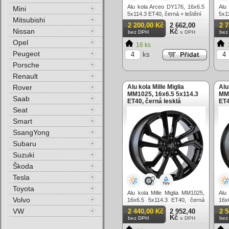
Alu kola Arceo DY176, 16x6.5
Alu
Mini
5x114.3 ET40, černá + leštění
5x1
Mitsubishi
2 200,00 Kč
2 662,00
2 
Nissan
Kč
bez DPH
s DPH
bez
Opel
16 ks
Peugeot
ks
Porsche
Renault
Rover
Alu kola Mille Miglia
Alu
MM1025, 16x6.5 5x114.3
MM1
Saab
ET40, černá lesklá
ET4
Seat
Smart
SsangYong
Subaru
Suzuki
Škoda
Tesla
Toyota
Alu kola Mille Miglia MM1025,
Alu
Volvo
16x6.5 5x114.3 ET40, černá
16x
lesklá
lešt
VW
2 440,00 Kč
2 952,40
2 
Kč
bez DPH
s DPH
bez