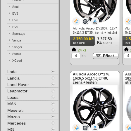
Sorento
Soul
EV3
EV6
EV9
Alu kola Arceo DY1037, 17x7
Alu
5x114.3 ET35, černá + leštění
5x1
Sportage
(zátěžová)
(zá
2 750,00 Kč
3 327,50
2 
Venga
Kč
bez DPH
s DPH
bez
Stinger
24 ks
Stonic
ks
XCeed
Lada
Alu kola Arceo DY176,
Alu
Lancia
16x6.5 5x114.3 ET40,
18x
černá + leštění
stř
Land Rover
Leapmotor
Lexus
MAN
Maserati
Mazda
Mercedes
MG