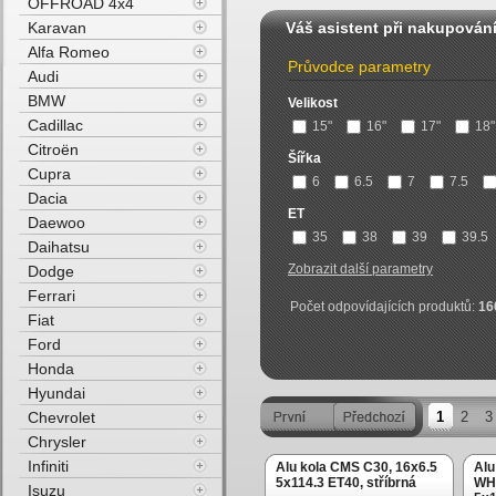
OFFROAD 4x4
Karavan
Váš asistent při nakupován
Alfa Romeo
Průvodce parametry
Audi
BMW
Velikost
Cadillac
15"
16"
17"
18"
Citroën
Šířka
Cupra
6
6.5
7
7.5
Dacia
ET
Daewoo
35
38
39
39.5
Daihatsu
Zobrazit další parametry
Dodge
Ferrari
Počet odpovídajících produktů:
16
Fiat
Ford
Honda
Hyundai
Chevrolet
1
2
3
Chrysler
Infiniti
Alu kola CMS C30, 16x6.5
Al
5x114.3 ET40, stříbrná
WHE
Isuzu