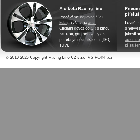
Alu kola Racing line
Pneuma
přísluš
Prodáváme
nejlevnější alu
kola
na všechna
auta
.
Levné pn
Oficiální dovoz do ČR s plnou
s nejvyšš
zárukou, garancí kvality a s
jakosti 
potřebnými certifikacemi (ISO,
automobi
TÜV).
příslušen
© 2010-2026 Copyright Racing Line CZ s.r.o. VS-POINT.cz