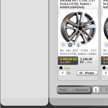
Alu kola AGT 17226, 17x7
Alu
5x114.3 ET40, šedivá +
5x1
leštění (zátěžová)
leš
Alu kola AGT 17226, 17x7
Alu
5x114.3 ET40, šedivá + leštění
5x11
(zátěžová)
2 600,00 Kč
3 146,00
2 
Kč
bez DPH
s DPH
bez
4 ks
ks
1
2
3