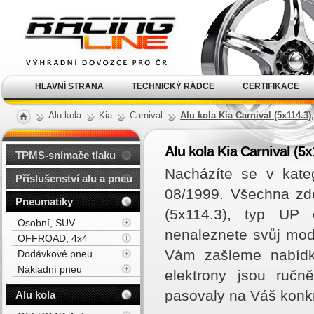
Alu kola, elektrony, litá
kola Racing Line
HLAVNÍ STRANA
TECHNICKÝ RÁDCE
CERTIFIKACE
Alu kola
Kia
Carnival
Alu kola Kia Carnival (5x114.3)
Alu kola Kia Carnival (5x
TPMS-snímače tlaku
Nacházíte se v kateg
Příslušenství alu a pneu
08/1999. Všechna zde
Pneumatiky
(5x114.3), typ UP
Osobní, SUV
nenaleznete svůj mode
OFFROAD, 4x4
Vám zašleme nabídk
Dodávkové pneu
Nákladní pneu
elektrony jsou ručn
pasovaly na Váš konk
Alu kola