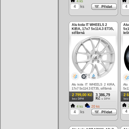
4 ks
ks
Alu kola IT WHEELS 2
Alu
KIRA, 17x7 5x114.3 ET35,
5x1
stříbrná
leš
Alu kola IT WHEELS 2 KIRA,
Alu
17x7 5x114.3 ET35, stříbrná
5x11
2 799,00 Kč
3 386,79
2 
Kč
bez DPH
s DPH
bez
4 ks
20 ks
ks