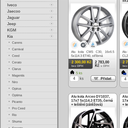
5x1
Iveco
les
Jaecoo
Jaguar
Jeep
KGM
Kia
Carens
Carnival
Alu kola CMS C30, 16x6.5
Alu
Ceed
5x114.3 ET40, stříbrná
CL2
čern
2 300,00 Kč
2 783,00
2 
Cerato
Kč
bez DPH
s DPH
bez
Clarus
5 ks
Magentis
ks
Niro
Opirus
Optima
Alu kola Arceo DY1037,
Alu
17x7 5x114.3 ET35, černá
17x
Picanto
+ leštění (zátěžová)
+ l
Pro Ceed
Rio
Shuma