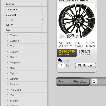
ET42, šedivá matná +
Iveco
leštění
Jaecoo
Jaguar
Jeep
KGM
Kia
Carens
Carnival
Alu kola INTER ACTION
Ceed
VELOCITY, 15x6.5 4x114.3
ET42, šedivá matná + leštění
2 784,07 Kč
3 368,72
Cerato
Kč
bez DPH
s DPH
Clarus
6 ks
Magentis
ks
Niro
Opirus
Optima
1
Picanto
Pro Ceed
Rio
Shuma