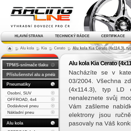
Alu kola, elektrony, litá
kola Racing Line
HLAVNÍ STRANA
TECHNICKÝ RÁDCE
CERTIFIKACE
Alu kola
Kia
Cerato
Alu kola Kia Cerato (4x114.3), t
Alu kola Kia Cerato (4x1
TPMS-snímače tlaku
Nacházíte se v kate
Příslušenství alu a pneu
03/2004. Všechna zd
Pneumatiky
(4x114.3), typ LD
Osobní, SUV
nenaleznete svůj mod
OFFROAD, 4x4
Vám zašleme nabídk
Dodávkové pneu
Nákladní pneu
elektrony jsou ručn
pasovaly na Váš konk
Alu kola