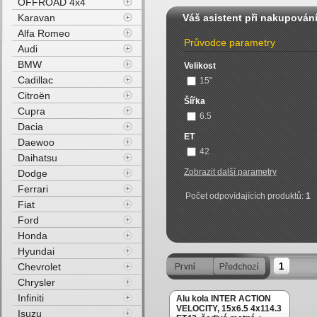
OFFROAD 4x4
Karavan
Váš asistent při nakupován
Alfa Romeo
Průvodce parametry
Audi
BMW
Velikost
Cadillac
15"
Citroën
Šířka
Cupra
6.5
Dacia
ET
Daewoo
42
Daihatsu
Zobrazit další parametry
Dodge
Ferrari
Počet odpovídajících produktů:
1
Fiat
Ford
Honda
Hyundai
Chevrolet
1
Chrysler
Infiniti
Alu kola INTER ACTION
VELOCITY, 15x6.5 4x114.3
Isuzu