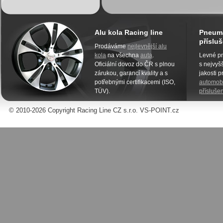
Alu kola Racing line
Pneuma
přísluš
Prodáváme
nejlevnější alu
kola
na všechna
auta
.
Levné pn
Oficiální dovoz do ČR s plnou
s nejvyšš
zárukou, garancí kvality a s
jakosti 
potřebnými certifikacemi (ISO,
automobi
TÜV).
příslušen
© 2010-2026 Copyright Racing Line CZ s.r.o. VS-POINT.cz