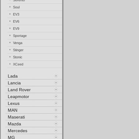
Sorento
Soul
EV3
EV6
EV9
Sportage
Venga
Stinger
Stonic
XCeed
Lada
Lancia
Land Rover
Leapmotor
Lexus
MAN
Maserati
Mazda
Mercedes
MG