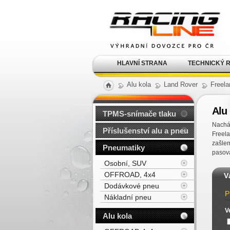
Alu kola, elektrony, litá
kola Racing Line
HLAVNÍ STRANA
TECHNICKÝ 
Alu kola
Land Rover
Freela
Alu 
TPMS-snímače tlaku
Nacház
Příslušenství alu a pneu
Freel
zašlem
Pneumatiky
pasova
Osobní, SUV
OFFROAD, 4x4
V
Dodávkové pneu
P
Nákladní pneu
V
Alu kola