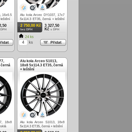
, 16x6.5
Alu kola Arceo DY1037, 17x7
leštění
5x114.3 ET35, černá + leštění
(zátěžová)
2,50
2 750,00 Kč
3 327,50
Kč
 DPH
bez DPH
s DPH
24 ks
ks
77,
Alu kola Arceo S1013,
 černá
18x8 5x114.3 ET35, černá
+ leštění
7, 18x8
Alu kola Arceo S1013, 18x8
esklá
5x114.3 ET35, černá + leštění