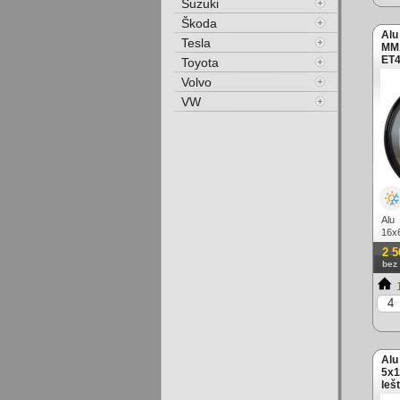
Suzuki
Škoda
Alu
Tesla
MM1
ET4
Toyota
Volvo
VW
Alu 
16x
lešt
2 5
bez
1
Alu
5x1
leš