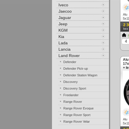
Iveco
Jaecoo
Alu
Jaguar
5x11
Jeep
2 3
bez
KGM
5
Kia
Lada
Lancia
Land Rover
Alu
Defender
17x
+ l
Defender Pick-up
Defender Station Wagon
Discovery
Discovery Sport
Freelander
Range Rover
Range Rover Evoque
Range Rover Sport
Alu
Range Rover Velar
5x11
(zá