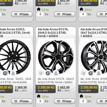
50,00 Kč
3 085,50
2 200,00 Kč
2 662,00
2 900,00 Kč
3 50
Kč
Kč
Kč
 DPH
s DPH
bez DPH
s DPH
bez DPH
s
4 ks
12 ks
16 ks
ks
ks
ks
 kola Arceo S1013,
Alu kola Arceo DY176,
Alu kola Arceo DY6
8 5x114.3 ET35, černá
16x6.5 5x114.3 ET40,
16x7 5x114.3 ET40,
klá
černá + leštění
+ leštění
 kola Arceo S1013, 18x8
Alu kola Arceo DY176, 16x6.5
Alu kola Arceo DY60
4.3 ET35, černá lesklá
5x114.3 ET40, černá + leštění
5x114.3 ET40, černá + 
50,00 Kč
3 569,50
2 200,00 Kč
2 662,00
2 250,00 Kč
2 72
Kč
Kč
Kč
 DPH
s DPH
bez DPH
s DPH
bez DPH
s
 ks
16 ks
16 ks
ks
ks
ks