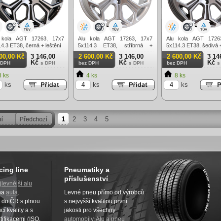
 kola AGT 17263, 17x7
Alu kola AGT 17263, 17x7
Alu kola AGT 1726
4.3 ET38, černá + leštění
5x114.3 ET38, stříbrná +
5x114.3 ET38, šedivá +
leštění
00,00 Kč
3 146,00
2 600,00 Kč
3 146,00
2 600,00 Kč
3 14
Kč
Kč
Kč
 DPH
s DPH
bez DPH
s DPH
bez DPH
s
 ks
4 ks
8 ks
ks
ks
ks
1
2
3
4
5
cing line
Pneumatiky a
příslušenství
jlevnější alu
na
auta
.
Levné pneu přímo od výrobců
z do ČR s plnou
s nejvyšší kvalitou první
í kvality a s
jakosti pro všechny
tifikacemi (ISO,
automobily
.
Alu a pneu