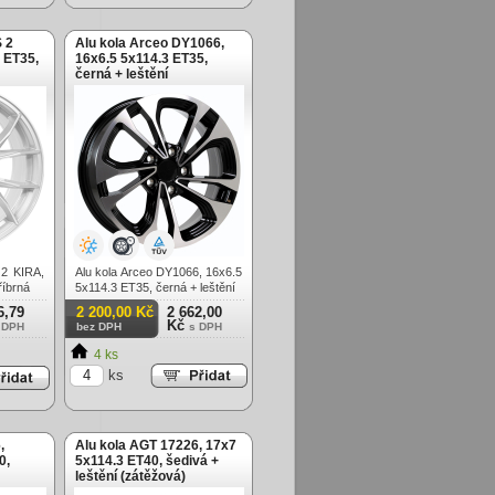
 2
Alu kola Arceo DY1066,
 ET35,
16x6.5 5x114.3 ET35,
černá + leštění
2 KIRA,
Alu kola Arceo DY1066, 16x6.5
říbrná
5x114.3 ET35, černá + leštění
6,79
2 200,00 Kč
2 662,00
Kč
 DPH
bez DPH
s DPH
4 ks
ks
,
Alu kola AGT 17226, 17x7
0,
5x114.3 ET40, šedivá +
leštění (zátěžová)