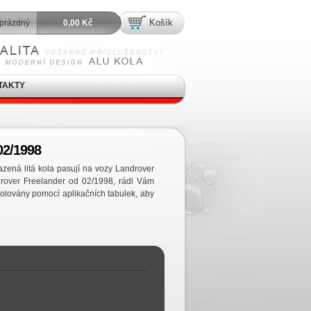
Košík
prázdný
0,00 Kč
TAKTY
02/1998
zená litá kola pasují na vozy Landrover
rover Freelander od 02/1998, rádi Vám
olovány pomocí aplikačních tabulek, aby