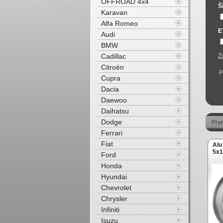
OFFROAD 4x4
Š
Karavan
Alfa Romeo
E
Audi
BMW
Cadillac
Z
Citroën
P
Cupra
Dacia
Daewoo
Daihatsu
Dodge
Ferrari
Fiat
Alu
5x1
Ford
Honda
Hyundai
Chevrolet
Chrysler
Infiniti
Isuzu