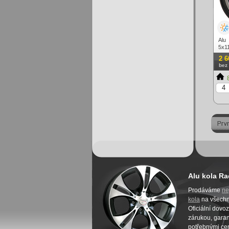
Alu
5x11
2 6
bez
8
Alu kola Ra
Prodáváme
ne
kola
na všech
Oficiální dovo
zárukou, garanc
potřebnými cer