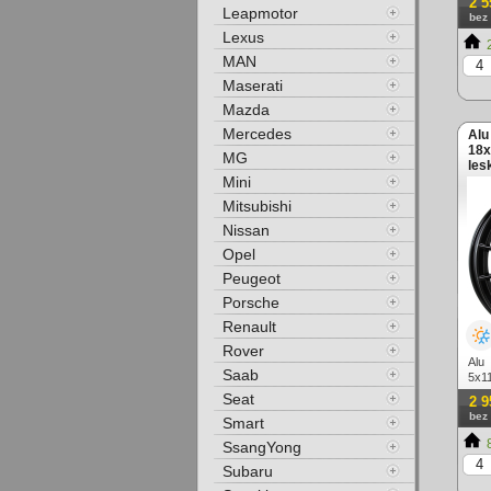
2 5
Leapmotor
bez
Lexus
2
MAN
Maserati
Mazda
Mercedes
Alu
18x
MG
les
Mini
Mitsubishi
Nissan
Opel
Peugeot
Porsche
Renault
Rover
Alu
Saab
5x11
Seat
2 9
bez
Smart
8
SsangYong
Subaru