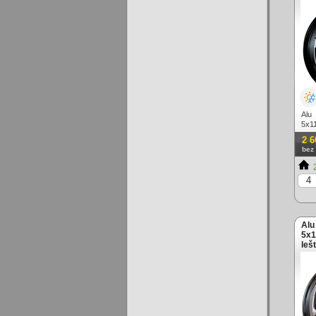
Alu
5x11
2 6
bez
2
Alu
5x1
leš