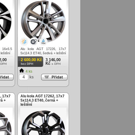
 16x6.5
Alu kola AGT 17226, 17x7
leštění
5x114.3 ET40, šedivá + leštění
(zátěžová)
2,00
2 600,00 Kč
3 146,00
Kč
 DPH
bez DPH
s DPH
4 ks
ks
, 17x7
Alu kola AGT 17262, 17x7
vá +
5x114.3 ET40, černá +
leštění