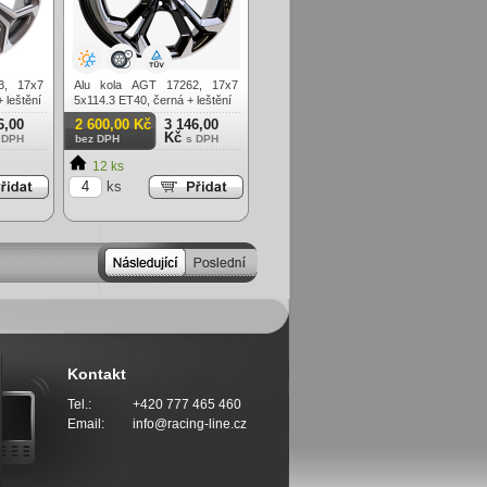
3, 17x7
Alu kola AGT 17262, 17x7
 leštění
5x114.3 ET40, černá + leštění
6,00
2 600,00 Kč
3 146,00
Kč
 DPH
bez DPH
s DPH
12 ks
ks
Kontakt
Tel.:
+420 777 465 460
Email:
info@racing-line.cz