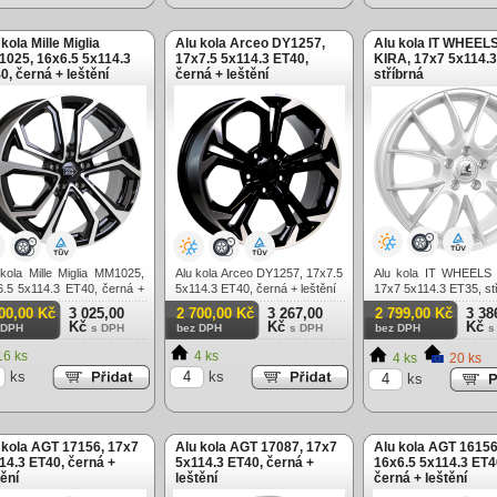
 kola Mille Miglia
Alu kola Arceo DY1257,
Alu kola IT WHEELS
025, 16x6.5 5x114.3
17x7.5 5x114.3 ET40,
KIRA, 17x7 5x114.3
0, černá + leštění
černá + leštění
stříbrná
kola Mille Miglia MM1025,
Alu kola Arceo DY1257, 17x7.5
Alu kola IT WHEELS 
6.5 5x114.3 ET40, černá +
5x114.3 ET40, černá + leštění
17x7 5x114.3 ET35, st
ění
00,00 Kč
3 025,00
2 700,00 Kč
3 267,00
2 799,00 Kč
3 38
Kč
Kč
Kč
 DPH
s DPH
bez DPH
s DPH
bez DPH
s
6 ks
4 ks
4 ks
20 ks
ks
ks
ks
 kola AGT 17156, 17x7
Alu kola AGT 17087, 17x7
Alu kola AGT 16156
14.3 ET40, černá +
5x114.3 ET40, černá +
16x6.5 5x114.3 ET4
tění
leštění
černá + leštění