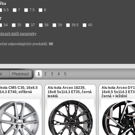
ířka
6.5
7
7.5
8
T
34
35
37
38
39
39.5
40
obrazit další parametry
očet odpovídajících produktů:
98
1
2
3
4
5
 kola CMS C30, 16x6.5
Alu kola Arceo 18239,
Alu kola Arceo DY1
14.3 ET40, stříbrná
18x8 5x114.3 ET35, černá
16x6.5 5x114.3 ET3
lesklá
černá + leštění