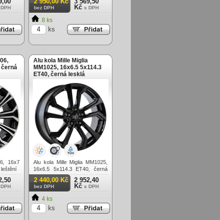
9,00
2 950,00 Kč
3 569,50
Kč
 DPH
bez DPH
s DPH
8 ks
ks
06,
Alu kola Mille Miglia
 černá
MM1025, 16x6.5 5x114.3
ET40, černá lesklá
6, 16x7
Alu kola Mille Miglia MM1025,
leštění
16x6.5 5x114.3 ET40, černá
lesklá
2,50
2 440,00 Kč
2 952,40
Kč
 DPH
bez DPH
s DPH
4 ks
ks