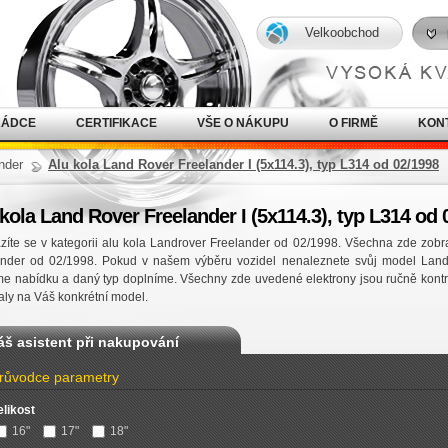
Velkoobchod
RÁDCE
CERTIFIKACE
VŠE O NÁKUPU
O FIRMĚ
KON
nder
Alu kola Land Rover Freelander I (5x114.3), typ L314 od 02/1998
kola Land Rover Freelander I (5x114.3), typ L314 od 
íte se v kategorii alu kola Landrover Freelander od 02/1998. Všechna zde zobra
ander od 02/1998. Pokud v našem výběru vozidel nenaleznete svůj model Land
e nabídku a daný typ doplníme. Všechny zde uvedené elektrony jsou ručně kontr
ly na Váš konkrétní model.
áš asistent při nakupování
růvodce parametry
elikost
16"
17"
18"