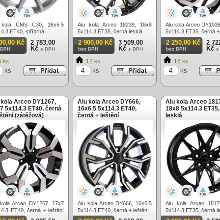
 kola CMS C30, 16x6.5
Alu kola Arceo 18239, 18x8
Alu kola Arceo DY1036
4.3 ET40, stříbrná
5x114.3 ET35, černá lesklá
5x114.3 ET35, černá + 
00,00 Kč
2 783,00
2 900,00 Kč
3 509,00
2 250,00 Kč
2 72
Kč
Kč
Kč
 DPH
s DPH
bez DPH
s DPH
bez DPH
s
 ks
12 ks
16 ks
ks
ks
ks
 kola Arceo DY1267,
Alu kola Arceo DY666,
Alu kola Arceo 181
7 5x114.3 ET40, černá
16x6.5 5x114.3 ET40,
18x8 5x114.3 ET35,
eštění (zátěžová)
černá + leštění
lesklá
 kola Arceo DY1267, 17x7
Alu kola Arceo DY666, 16x6.5
Alu kola Arceo 1817
4.3 ET40, černá + leštění
5x114.3 ET40, černá + leštění
5x114.3 ET35, černá l
těžová)