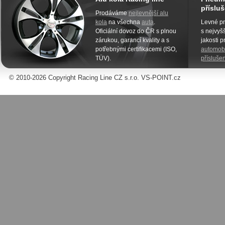
přísluš
Prodáváme
nejlevnější alu
kola
na všechna
auta
.
Levné pn
Oficiální dovoz do ČR s plnou
s nejvyšš
zárukou, garancí kvality a s
jakosti 
potřebnými certifikacemi (ISO,
automobi
TÜV).
příslušen
© 2010-2026 Copyright Racing Line CZ s.r.o. VS-POINT.cz