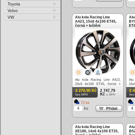
Toyota
Volvo
VW
Alu kola Racing Line
Alu
A423, 15x6 4x100 ET45,
BY9
černá + leštění
ET4
Alu kola Racing Line A423,
Alu
15x6 4x100 ET45, černá +
16x
leštění
lešt
2 270,90 Kč
2 747,79
2 
Kč
bez DPH
s DPH
bez
72 ks
ks
Alu kola Racing Line
Alu
XE186, 14x6 4x100 ET35,
B52