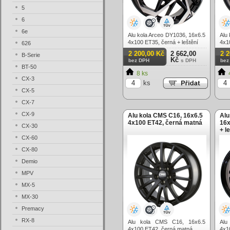
5
6
6e
Alu kola Arceo DY1036, 16x6.5
Alu
4x100 ET35, černá + leštění
4x1
626
2 200,00 Kč
2 662,00
2 
B-Serie
Kč
bez DPH
s DPH
bez
BT-50
8 ks
CX-3
ks
CX-5
CX-7
CX-9
Alu kola CMS C16, 16x6.5
Alu
4x100 ET42, černá matná
16x
CX-30
+ l
CX-60
CX-80
Demio
MPV
MX-5
MX-30
Premacy
RX-8
Alu kola CMS C16, 16x6.5
Alu
4x100 ET42, černá matná
4x1