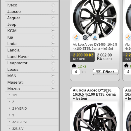
Iveco
Jaecoo
Jaguar
Jeep
KGM
Kia
Lada
Alu kola Arceo DY1486, 16x6.5
Alu
4x100 ET35, černá + leštění
4x1
Lancia
2 200,00 Kč
2 662,00
2 
Land Rover
Kč
bez DPH
s DPH
bez
Leapmotor
12 ks
Lexus
ks
MAN
Maserati
Mazda
Alu kola Arceo DY1036,
Alu
16x6.5 4x100 ET35, černá
16x
121
+ leštění
+ l
2
2 HYBRID
3
323 F/P VI
323 S VI