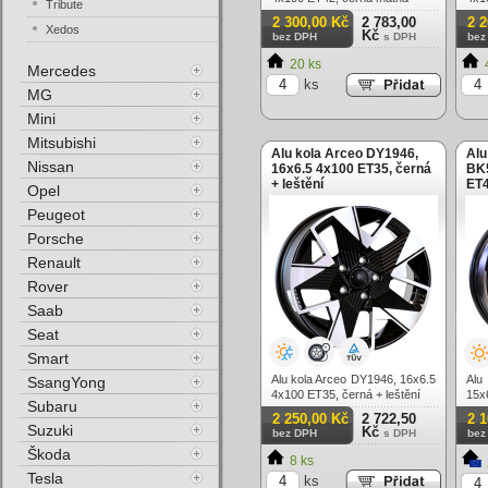
Tribute
2 300,00 Kč
2 783,00
2 
Xedos
Kč
bez DPH
s DPH
bez
20 ks
Mercedes
ks
MG
Mini
Mitsubishi
Alu kola Arceo DY1946,
Alu
Nissan
16x6.5 4x100 ET35, černá
BK5
+ leštění
ET4
Opel
Peugeot
Porsche
Renault
Rover
Saab
Seat
Smart
Alu kola Arceo DY1946, 16x6.5
Alu
SsangYong
4x100 ET35, černá + leštění
15x
Subaru
lešt
2 250,00 Kč
2 722,50
2 
Suzuki
Kč
bez DPH
s DPH
bez
Škoda
8 ks
Tesla
ks