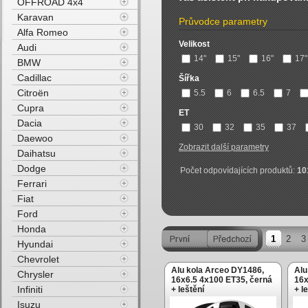
OFFROAD 4x4
Karavan
Průvodce parametry
Alfa Romeo
Velikost
Audi
14"
15"
16"
17"
BMW
Cadillac
Šířka
Citroën
5.5
6
6.5
7
Cupra
ET
Dacia
30
32
35
37
Daewoo
Zobrazit další parametry
Daihatsu
Dodge
Počet odpovídajících produktů:
10
Ferrari
Fiat
Ford
Honda
1
2
3
Hyundai
Chevrolet
Alu kola Arceo DY1486,
Alu
Chrysler
16x6.5 4x100 ET35, černá
16x
Infiniti
+ leštění
+ l
Isuzu