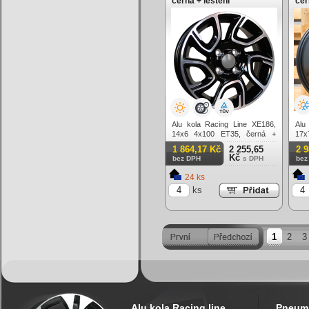
černá + leštění
čer
lím
Alu kola Racing Line XE186,
Alu
14x6 4x100 ET35, černá +
17
leštění
mat
1 864,17 Kč
2 255,65
2 
Kč
bez DPH
s DPH
bez
24 ks
ks
1
2
3
Alu kola Racing line
Pneuma