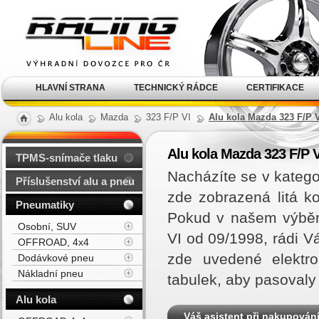
Alu kola, elektrony, litá
kola Racing Line
HLAVNÍ STRANA
TECHNICKÝ RÁDCE
CERTIFIKACE
Alu kola
Mazda
323 F/P VI
Alu kola Mazda 323 F/P V
Alu kola Mazda 323 F/P V
TPMS-snímače tlaku
Nacházíte se v katego
Příslušenství alu a pneu
zde zobrazená litá k
Pneumatiky
Pokud v našem výběr
Osobní, SUV
VI od 09/1998, rádi 
OFFROAD, 4x4
zde uvedené elektro
Dodávkové pneu
Nákladní pneu
tabulek, aby pasovaly
Alu kola
Váš asistent při nakupován