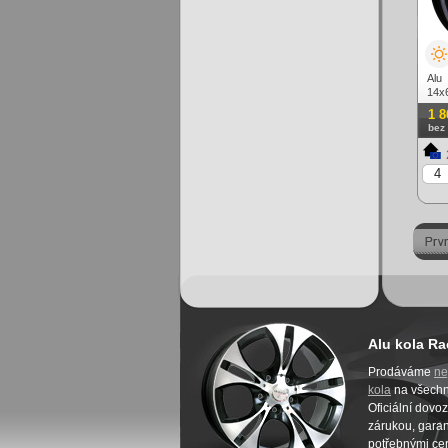
Alu
14x
lešt
1 8
bez
Alu kola Ra
Prodáváme
ne
kola
na všech
Oficiální dovo
zárukou, garanc
potřebnými cer