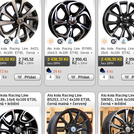
 kola Racing Line A423,
Alu kola Racing Line BY980,
Alu kola Racing Lin
6 4x100 ET45, černá +
16x6.5 4x100 ET40, černá +
16x6 4x100 ET42, 
ění
leštění
leštění
69,02 Kč
2 745,52
2 438,35 Kč
2 950,41
2 438,35 Kč
2 95
Kč
Kč
Kč
 DPH
s DPH
bez DPH
s DPH
bez DPH
s
72 ks
24 ks
4 ks
ks
ks
ks
 kola Racing Line
Alu kola Racing Line
Alu kola Racing Lin
86, 14x6 4x100 ET35,
B5253, 17x7 4x100 ET38,
SW301, 15x6 4x100
ná + leštění
černá matná + červený
černá + leštění
límec