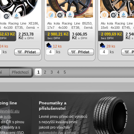
 kola Racing Line XE186,
Alu kola Racing Line B5253,
Alu kola Racing Lin
6 4x100 ET35, černá +
17x7 4x100 ET38, černá
15x6 4x100 ET45, 
ění
matná + červený límec
leštění
62,63 Kč
2 253,78
2 980,21 Kč
3 606,05
2 099,69 Kč
2 54
Kč
Kč
Kč
 DPH
s DPH
bez DPH
s DPH
bez DPH
s
24 ks
12 ks
28 ks
ks
ks
ks
1
2
3
4
5
cing line
Pneumatiky a
příslušenství
jlevnější alu
na
auta
.
Levné pneu přímo od výrobců
z do ČR s plnou
s nejvyšší kvalitou první
í kvality a s
jakosti pro všechny
tifikacemi (ISO,
automobily
.
Alu a pneu