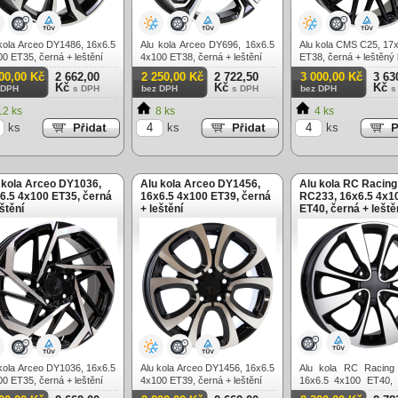
kola Arceo DY1486, 16x6.5
Alu kola Arceo DY696, 16x6.5
Alu kola CMS C25, 17
0 ET35, černá + leštění
4x100 ET38, černá + leštění
ET38, černá + leštěný 
00,00 Kč
2 662,00
2 250,00 Kč
2 722,50
3 000,00 Kč
3 63
Kč
Kč
Kč
 DPH
s DPH
bez DPH
s DPH
bez DPH
s
2 ks
8 ks
4 ks
ks
ks
ks
 kola Arceo DY1036,
Alu kola Arceo DY1456,
Alu kola RC Racing
6.5 4x100 ET35, černá
16x6.5 4x100 ET39, černá
RC233, 16x6.5 4x1
eštění
+ leštění
ET40, černá + leště
kola Arceo DY1036, 16x6.5
Alu kola Arceo DY1456, 16x6.5
Alu kola RC Racing
0 ET35, černá + leštění
4x100 ET39, černá + leštění
16x6.5 4x100 ET40, 
leštění