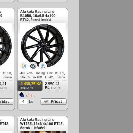
e
Alu kola Racing Line
00
B1059, 16x6.5 4x100
ET42, černá lesklá
e B1058,
Alu kola Racing Line B1059,
, černá
16x6.5 4x100 ET42, černá
lesklá
0,41
2 438,35 Kč
2 950,41
Kč
 DPH
bez DPH
s DPH
41 ks
ks
e
Alu kola Racing Line
 ET42,
W1785, 16x6 4x100 ET45,
černá + leštění