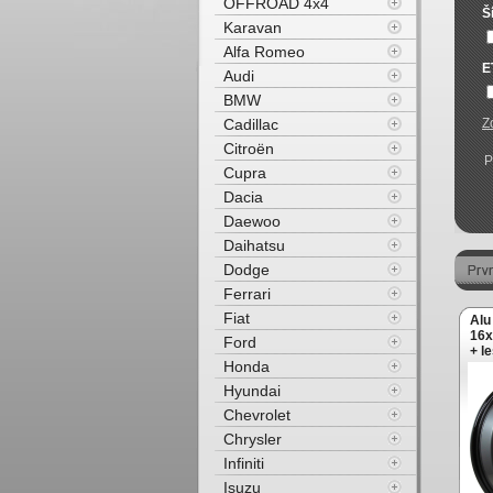
OFFROAD 4x4
Š
Karavan
Alfa Romeo
E
Audi
BMW
Cadillac
Z
Citroën
P
Cupra
Dacia
Daewoo
Daihatsu
Dodge
Ferrari
Fiat
Alu
16x
Ford
+ l
Honda
Hyundai
Chevrolet
Chrysler
Infiniti
Isuzu