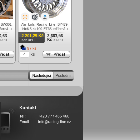
e SW301,
Alu kola Racing Line BY479,
černá +
14x6.5 4x100 ET35, stříbrná +
leštěný límec
0,63
2 201,29 Kč
2 663,56
Kč
 DPH
bez DPH
s DPH
97 ks
ks
Kontakt
Tel.:
+420 777 465 460
Email:
info@racing-line.cz