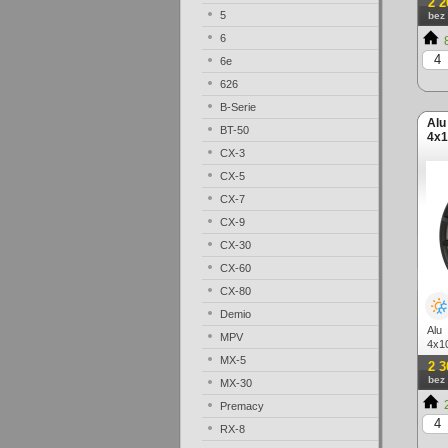
2 2
5
bez
6
8
6e
626
B-Serie
Alu
BT-50
4x1
CX-3
CX-5
CX-7
CX-9
CX-30
CX-60
CX-80
Demio
Alu
MPV
4x1
MX-5
2 3
bez
MX-30
2
Premacy
RX-8