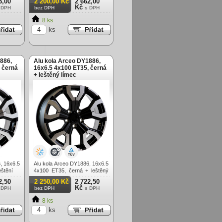
3,00
2 200,00 Kč
2 662,00
Kč
 DPH
bez DPH
s DPH
8 ks
ks
886,
Alu kola Arceo DY1886,
 černá
16x6.5 4x100 ET35, černá
+ leštěný límec
, 16x6.5
Alu kola Arceo DY1886, 16x6.5
eštění
4x100 ET35, černá + leštěný
límec
2,50
2 250,00 Kč
2 722,50
Kč
 DPH
bez DPH
s DPH
8 ks
ks