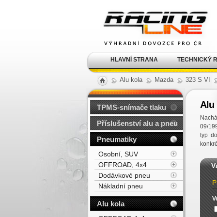
Alu kola, elektrony, litá
kola Racing Line
HLAVNÍ STRANA
TECHNICKÝ 
Alu kola
Mazda
323 S VI
Alu 
TPMS-snímače tlaku
Nacház
Příslušenství alu a pneu
09/19
typ d
Pneumatiky
konkré
Osobní, SUV
OFFROAD, 4x4
V
Dodávkové pneu
P
Nákladní pneu
V
Alu kola