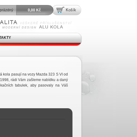
Košík
prázdný
0,00 Kč
TAKTY
tá kola pasují na vozy Mazda 323 S VI od
/1998, rádi Vám zašleme nabídku a daný
ikačních tabulek, aby pasovaly na Váš