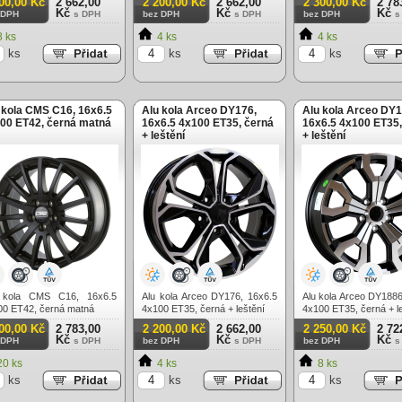
00,00 Kč
2 662,00
2 200,00 Kč
2 662,00
2 300,00 Kč
2 78
Kč
Kč
Kč
 DPH
s DPH
bez DPH
s DPH
bez DPH
s
 ks
4 ks
4 ks
ks
ks
ks
 kola CMS C16, 16x6.5
Alu kola Arceo DY176,
Alu kola Arceo DY1
00 ET42, černá matná
16x6.5 4x100 ET35, černá
16x6.5 4x100 ET35,
+ leštění
+ leštění
 kola CMS C16, 16x6.5
Alu kola Arceo DY176, 16x6.5
Alu kola Arceo DY1886
00 ET42, černá matná
4x100 ET35, černá + leštění
4x100 ET35, černá + l
00,00 Kč
2 783,00
2 200,00 Kč
2 662,00
2 250,00 Kč
2 72
Kč
Kč
Kč
 DPH
s DPH
bez DPH
s DPH
bez DPH
s
0 ks
4 ks
8 ks
ks
ks
ks