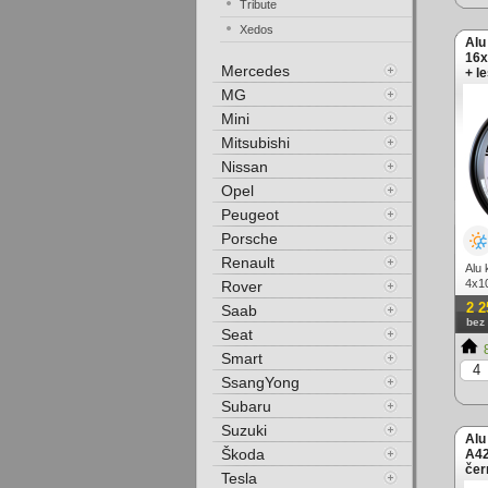
Tribute
Xedos
Alu
16x
Mercedes
+ l
MG
Mini
Mitsubishi
Nissan
Opel
Peugeot
Porsche
Renault
Alu 
4x10
Rover
2 2
Saab
bez
Seat
8
Smart
SsangYong
Subaru
Suzuki
Alu
Škoda
A42
čer
Tesla