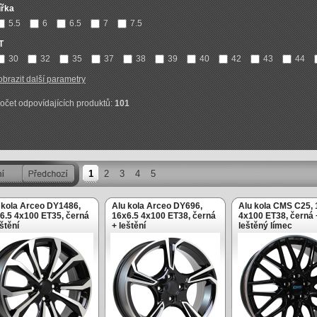
ířka
5.5
6
6.5
7
7.5
T
30
32
35
37
38
39
40
42
43
44
obrazit další parametry
očet odpovídajících produktů:
101
1
2
3
4
5
 kola Arceo DY1486,
Alu kola Arceo DY696,
Alu kola CMS C25,
6.5 4x100 ET35, černá
16x6.5 4x100 ET38, černá
4x100 ET38, černá 
eštění
+ leštění
leštěný límec