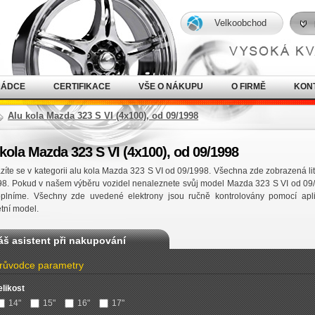
Velkoobchod
RÁDCE
CERTIFIKACE
VŠE O NÁKUPU
O FIRMĚ
KON
Alu kola Mazda 323 S VI (4x100), od 09/1998
kola Mazda 323 S VI (4x100), od 09/1998
íte se v kategorii alu kola Mazda 323 S VI od 09/1998. Všechna zde zobrazená li
98. Pokud v našem výběru vozidel nenaleznete svůj model Mazda 323 S VI od 09
oplníme. Všechny zde uvedené elektrony jsou ručně kontrolovány pomocí apl
tní model.
áš asistent při nakupování
růvodce parametry
elikost
14"
15"
16"
17"