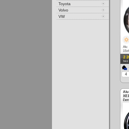
Toyota
Volvo
VW
Alu
15x
lešt
2 2
bez
Alu
XE1
čer