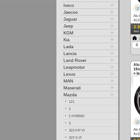
Iveco
Jaecoo
Alu 
Jaguar
4x10
Jeep
2 2
bez
KGM
1
Kia
Lada
Lancia
Land Rover
Alu
Leapmotor
16x
+ l
Lexus
MAN
Maserati
Mazda
121
2
2 HYBRID
3
Alu 
323 F/P VI
4x10
323 S VI