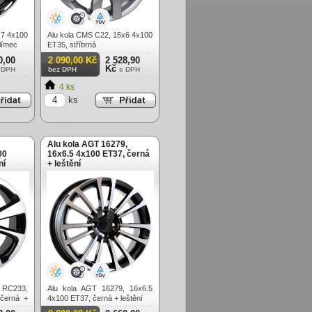
x7 4x100
Alu kola CMS C22, 15x6 4x100
límec
ET35, stříbrná
0,00
2 090,00 Kč
2 528,90
Kč
 DPH
bez DPH
s DPH
4 ks
ks
Alu kola AGT 16279,
00
16x6.5 4x100 ET37, černá
ní
+ leštění
 RC233,
Alu kola AGT 16279, 16x6.5
černá +
4x100 ET37, černá + leštění