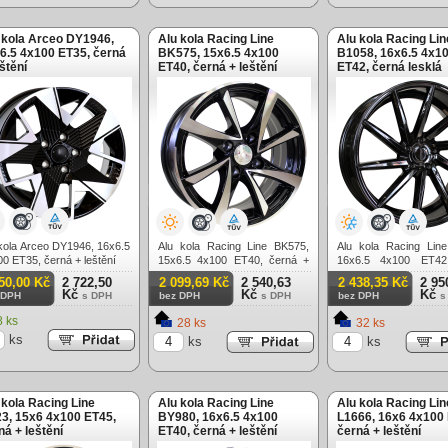
 kola Arceo DY1946,
Alu kola Racing Line
Alu kola Racing Lin
6.5 4x100 ET35, černá
BK575, 15x6.5 4x100
B1058, 16x6.5 4x1
eštění
ET40, černá + leštění
ET42, černá lesklá
kola Arceo DY1946, 16x6.5
Alu kola Racing Line BK575,
Alu kola Racing Lin
0 ET35, černá + leštění
15x6.5 4x100 ET40, černá +
16x6.5 4x100 ET42
leštění
lesklá
50,00 Kč
2 722,50
2 099,69 Kč
2 540,63
2 438,35 Kč
2 95
Kč
Kč
Kč
 DPH
s DPH
bez DPH
s DPH
bez DPH
s
 ks
28 ks
32 ks
ks
ks
ks
 kola Racing Line
Alu kola Racing Line
Alu kola Racing Lin
3, 15x6 4x100 ET45,
BY980, 16x6.5 4x100
L1666, 16x6 4x100
ná + leštění
ET40, černá + leštění
černá + leštění