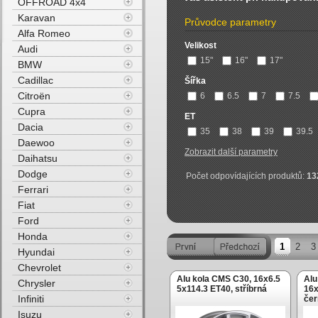
OFFROAD 4x4
Karavan
Průvodce parametry
Alfa Romeo
Velikost
Audi
15"
16"
17"
BMW
Cadillac
Šířka
Citroën
6
6.5
7
7.5
Cupra
ET
Dacia
35
38
39
39.5
Daewoo
Zobrazit další parametry
Daihatsu
Dodge
Počet odpovídajících produktů:
13
Ferrari
Fiat
Ford
Honda
1
2
3
Hyundai
Chevrolet
Alu kola CMS C30, 16x6.5
Alu
Chrysler
5x114.3 ET40, stříbrná
16x
Infiniti
čer
Isuzu