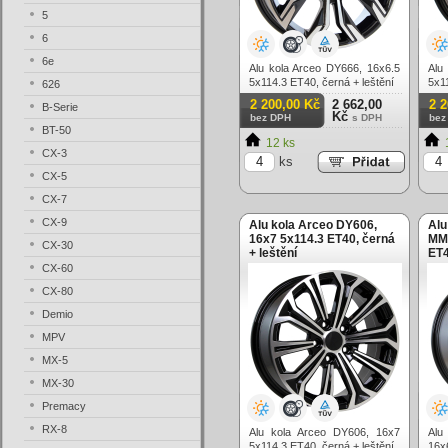
5
6
6e
Alu kola Arceo DY666, 16x6.5
Alu
5x114.3 ET40, černá + leštění
5x11
626
2 200,00 Kč
2 662,00
2 
B-Serie
Kč
bez DPH
s DPH
bez
BT-50
12 ks
CX-3
ks
CX-5
CX-7
CX-9
Alu kola Arceo DY606,
Alu
16x7 5x114.3 ET40, černá
MM1
CX-30
+ leštění
ET4
CX-60
CX-80
Demio
MPV
MX-5
MX-30
Premacy
RX-8
Alu kola Arceo DY606, 16x7
Alu
5x114.3 ET40, černá + leštění
16x