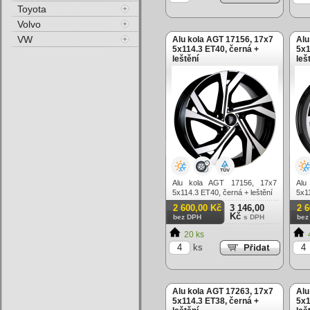
Toyota
Volvo
VW
Alu kola AGT 17156, 17x7
Alu
5x114.3 ET40, černá +
5x1
leštění
leš
Alu kola AGT 17156, 17x7
Alu
5x114.3 ET40, černá + leštění
5x11
2 600,00 Kč
3 146,00
2 
Kč
bez DPH
s DPH
bez
20 ks
ks
Alu kola AGT 17263, 17x7
Alu
5x114.3 ET38, černá +
5x1