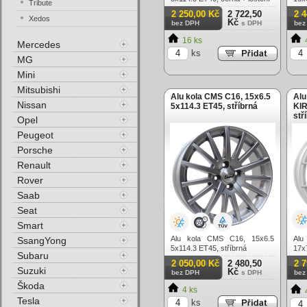
Tribute
lesk
2 250,00 Kč
2 722,50
2 
Xedos
Kč
bez DPH
s DPH
bez
16 ks
Mercedes
ks
MG
Mini
Mitsubishi
Alu kola CMS C16, 15x6.5
Alu
Nissan
5x114.3 ET45, stříbrná
KIR
stř
Opel
Peugeot
Porsche
Renault
Rover
Saab
Seat
Smart
Alu kola CMS C16, 15x6.5
Alu
SsangYong
5x114.3 ET45, stříbrná
17x
Subaru
2 050,00 Kč
2 480,50
2 
Suzuki
Kč
bez DPH
s DPH
bez
Škoda
4 ks
Tesla
ks