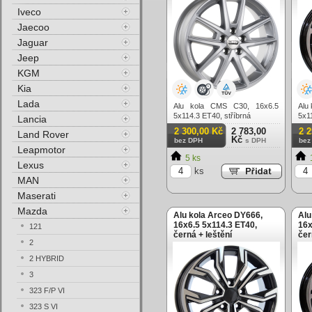
Iveco
Jaecoo
Jaguar
Jeep
KGM
Kia
Lada
Alu kola CMS C30, 16x6.5
Alu
5x114.3 ET40, stříbrná
5x11
Lancia
2 300,00 Kč
2 783,00
2 
Land Rover
Kč
bez DPH
s DPH
bez
Leapmotor
5 ks
Lexus
ks
MAN
Maserati
Mazda
Alu kola Arceo DY666,
Alu
16x6.5 5x114.3 ET40,
16x
121
černá + leštění
čer
2
2 HYBRID
3
323 F/P VI
323 S VI