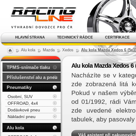
Alu kola, elektrony, litá
kola Racing Line
HLAVNÍ STRANA
TECHNICKÝ RÁDCE
CERTIFIKACE
Alu kola
Mazda
Xedos
Alu kola Mazda Xedos 6 (5x11
Alu kola Mazda Xedos 6 (
TPMS-snímače tlaku
Nacházíte se v kateg
Příslušenství alu a pneu
zde zobrazená litá 
Pneumatiky
Pokud v našem výběr
Osobní, SUV
od 01/1992, rádi Vá
OFFROAD, 4x4
zde uvedené elektro
Dodávkové pneu
Nákladní pneu
tabulek, aby pasovaly
Alu kola
Váš asistent při nakupován