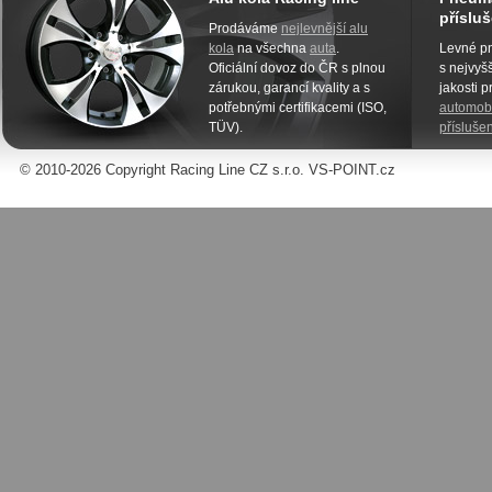
přísluš
Prodáváme
nejlevnější alu
kola
na všechna
auta
.
Levné pn
Oficiální dovoz do ČR s plnou
s nejvyšš
zárukou, garancí kvality a s
jakosti 
potřebnými certifikacemi (ISO,
automobi
TÜV).
příslušen
© 2010-2026 Copyright Racing Line CZ s.r.o. VS-POINT.cz