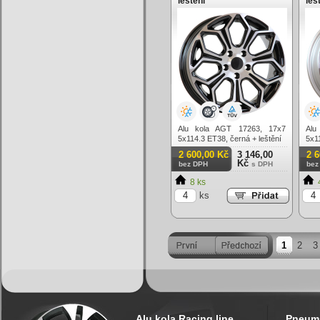
leštění
leš
Alu kola AGT 17263, 17x7
Alu
5x114.3 ET38, černá + leštění
5x1
lešt
2 600,00 Kč
3 146,00
2 
Kč
bez DPH
s DPH
bez
8 ks
ks
1
2
3
Alu kola Racing line
Pneuma