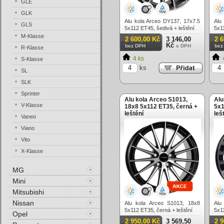
GLE
GLK
Alu kola Arceo DY137, 17x7.5
Alu
GLS
5x112 ET45, šedivá + leštění
5x1
M-Klasse
2 600,00 Kč
3 146,00
2 
Kč
bez DPH
s DPH
bez
R-Klasse
4 ks
S-Klasse
ks
SL
SLK
Sprinter
Alu kola Arceo S1013,
Alu
V-Klasse
18x8 5x112 ET35, černá +
5x1
leštění
leš
Vaneo
Viano
Vito
X-Klasse
MG
Mini
Mitsubishi
Nissan
Alu kola Arceo S1013, 18x8
Alu
5x112 ET35, černá + leštění
5x1
Opel
2 950,00 Kč
3 569,50
2 