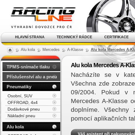
Alu kola, elektrony, litá
kola Racing Line
HLAVNÍ STRANA
TECHNICKÝ RÁDCE
CERTIFIKACE
Alu kola
Mercedes
A-Klasse
Alu kola Mercedes A-Kla
Alu kola Mercedes A-Klas
TPMS-snímače tlaku
Nacházíte se v kate
Příslušenství alu a pneu
Všechna zde zobrazen
Pneumatiky
09/2004. Pokud v n
Osobní, SUV
Mercedes A-Klasse o
OFFROAD, 4x4
doplníme. Všechny z
Dodávkové pneu
Nákladní pneu
pomocí aplikačních ta
Alu kola
Váš asistent při nakupován