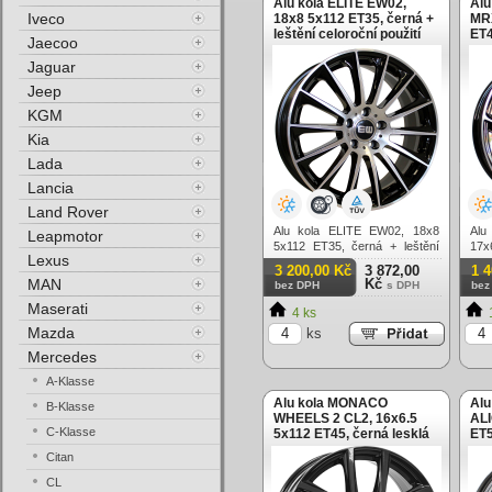
Alu kola ELITE EW02,
Alu
Iveco
18x8 5x112 ET35, černá +
MRX
leštění celoroční použití
ET4
Jaecoo
Jaguar
Jeep
KGM
Kia
Lada
Lancia
Land Rover
Alu kola ELITE EW02, 18x8
Alu
Leapmotor
5x112 ET35, černá + leštění
17x
Lexus
celoroční použití
lešt
3 200,00 Kč
3 872,00
1 
MAN
Kč
bez DPH
s DPH
bez
Maserati
4 ks
Mazda
ks
Mercedes
A-Klasse
Alu kola MONACO
Alu
B-Klasse
WHEELS 2 CL2, 16x6.5
ALI
C-Klasse
5x112 ET45, černá lesklá
ET5
Citan
CL