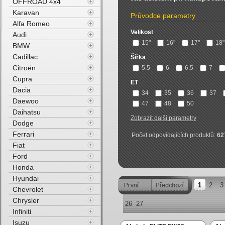
OFFROAD 4x4
Karavan
Průvodce parametry
Alfa Romeo
Velikost
Audi
15"
16"
17"
18"
BMW
Cadillac
Šířka
Citroën
5.5
6
6.5
7
Cupra
ET
Dacia
34
35
36
37
Daewoo
47
48
50
Daihatsu
Zobrazit další parametry
Dodge
Ferrari
Počet odpovídajících produktů:
62
Fiat
Ford
Honda
Hyundai
1
2
3
Chevrolet
Chrysler
26
27
Infiniti
Isuzu