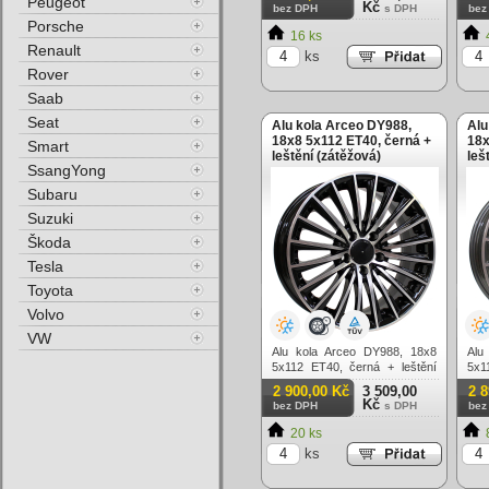
Peugeot
Kč
bez DPH
s DPH
bez
Porsche
16 ks
Renault
ks
Rover
Saab
Seat
Alu kola Arceo DY988,
Alu
18x8 5x112 ET40, černá +
18x
Smart
leštění (zátěžová)
leš
SsangYong
Subaru
Suzuki
Škoda
Tesla
Toyota
Volvo
VW
Alu kola Arceo DY988, 18x8
Alu
5x112 ET40, černá + leštění
5x1
(zátěžová)
(zá
2 900,00 Kč
3 509,00
2 
Kč
bez DPH
s DPH
bez
20 ks
ks