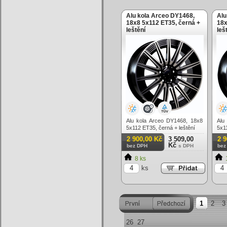
Alu kola Arceo DY1468,
Alu
18x8 5x112 ET35, černá +
18x
leštění
leš
Alu kola Arceo DY1468, 18x8
Alu
5x112 ET35, černá + leštění
5x1
(zá
2 900,00 Kč
3 509,00
2 
Kč
bez DPH
s DPH
bez
8 ks
ks
1
2
3
26
27