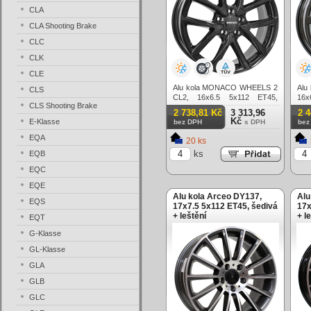
CLA
CLA Shooting Brake
CLC
CLK
CLE
Alu kola MONACO WHEELS 2
Alu
CLS
CL2, 16x6.5 5x112 ET45,
16x
CLS Shooting Brake
černá lesklá
lesk
2 738,81 Kč
3 313,96
2 
Kč
E-Klasse
bez DPH
s DPH
bez
EQA
20 ks
ks
EQB
EQC
EQE
Alu kola Arceo DY137,
Alu
EQS
17x7.5 5x112 ET45, šedivá
17x
+ leštění
+ l
EQT
G-Klasse
GL-Klasse
GLA
GLB
GLC