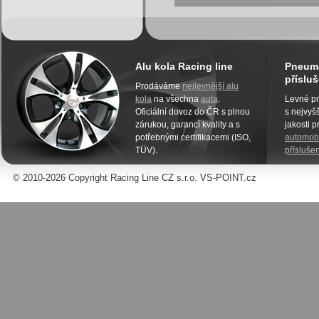
Alu kola Racing line
Pneuma
přísluš
Prodáváme
nejlevnější alu
kola
na všechna
auta
.
Levné pn
Oficiální dovoz do ČR s plnou
s nejvyšš
zárukou, garancí kvality a s
jakosti 
potřebnými certifikacemi (ISO,
automobi
TÜV).
příslušen
© 2010-2026 Copyright Racing Line CZ s.r.o. VS-POINT.cz