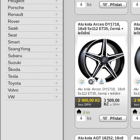
Peugeot
ks
Porsche
Renault
Rover
Alu kola Arceo DY1718,
Alu
Saab
18x8 5x112 ET35, černá +
18x
leštění
leš
Seat
Smart
SsangYong
Subaru
Suzuki
Škoda
Tesla
Toyota
Alu kola Arceo DY1718, 18x8
Alu
Volvo
5x112 ET35, černá + leštění
5x11
VW
2 900,00 Kč
3 509,00
2 
Kč
bez DPH
s DPH
bez
8 ks
ks
Alu kola AGT 18252, 18x8
Alu