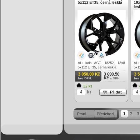
5x112 ET35, černá lesklá
19x
les
Alu kola AGT 18252, 18x8
Alu
5x112 ET35, černá lesklá
5x1
3 050,00 Kč
3 690,50
3 
Kč
bez DPH
s DPH
bez
12 ks
ks
1
2
3