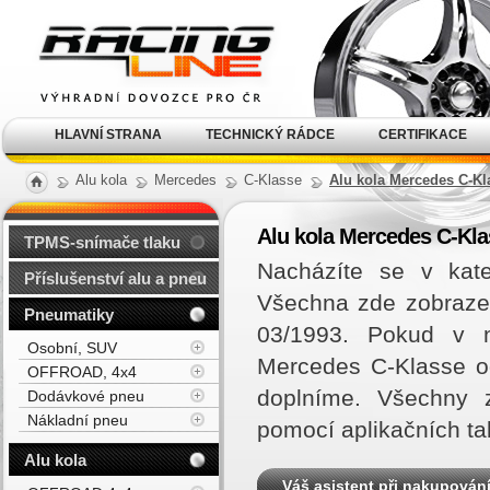
Alu kola, elektrony, litá
kola Racing Line
HLAVNÍ STRANA
TECHNICKÝ RÁDCE
CERTIFIKACE
Alu kola
Mercedes
C-Klasse
Alu kola Mercedes C-Kla
Alu kola Mercedes C-Kla
TPMS-snímače tlaku
Nacházíte se v kate
Příslušenství alu a pneu
Všechna zde zobrazen
Pneumatiky
03/1993. Pokud v n
Osobní, SUV
Mercedes C-Klasse o
OFFROAD, 4x4
doplníme. Všechny z
Dodávkové pneu
Nákladní pneu
pomocí aplikačních ta
Alu kola
Váš asistent při nakupován