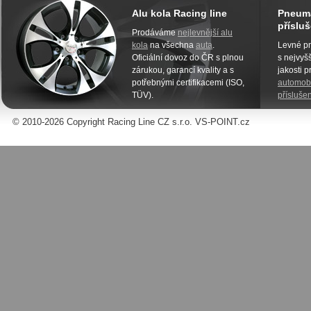
Alu kola Racing line
Pneuma
přísluš
Prodáváme
nejlevnější alu
kola
na všechna
auta
.
Levné pn
Oficiální dovoz do ČR s plnou
s nejvyšš
zárukou, garancí kvality a s
jakosti 
potřebnými certifikacemi (ISO,
automobi
TÜV).
příslušen
© 2010-2026 Copyright Racing Line CZ s.r.o. VS-POINT.cz