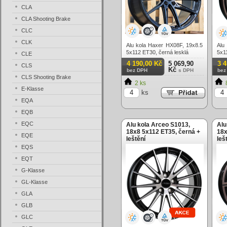
CLA
CLA Shooting Brake
CLC
CLK
Alu kola Haxer HX08F, 19x8.5
Alu
5x112 ET30, černá lesklá
5x1
CLE
(zá
4 190,00 Kč
5 069,90
3 
CLS
Kč
bez DPH
s DPH
bez
CLS Shooting Brake
2 ks
E-Klasse
ks
EQA
EQB
EQC
Alu kola Arceo S1013,
Alu
18x8 5x112 ET35, černá +
18x
EQE
leštění
leš
EQS
EQT
G-Klasse
GL-Klasse
GLA
GLB
GLC