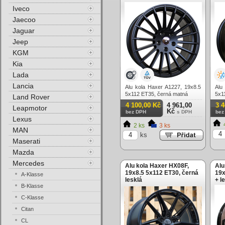
Iveco
Jaecoo
Jaguar
Jeep
KGM
Kia
Lada
Lancia
Alu kola Haxer A1227, 19x8.5
Alu
5x112 ET35, černá matná
5x1
Land Rover
celo
4 100,00 Kč
4 961,00
3 
Leapmotor
Kč
bez DPH
s DPH
bez
Lexus
2 ks
3 ks
MAN
ks
Maserati
Mazda
Mercedes
Alu kola Haxer HX08F,
Alu
19x8.5 5x112 ET30, černá
19x
A-Klasse
lesklá
+ l
B-Klasse
C-Klasse
Citan
CL