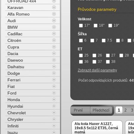
OFFROAD 4x4
Karavan
Průvodce parametry
Alfa Romeo
Velikost
Audi
17"
18"
19"
BMW
Cadillac
Šířka
Citroën
6
7
7.5
8
Cupra
ET
Dacia
25
26
27
28
Daewoo
36
37
38
Daihatsu
Zobrazit další parametry
Dodge
Ferrari
Počet odpovídajících produktů:
44
Fiat
Ford
Honda
Hyundai
1
2
3
Chevrolet
Chrysler
Alu kola Haxer A1227,
Alu
Infiniti
19x8.5 5x112 ET35, černá
19x
Isuzu
matná
leš