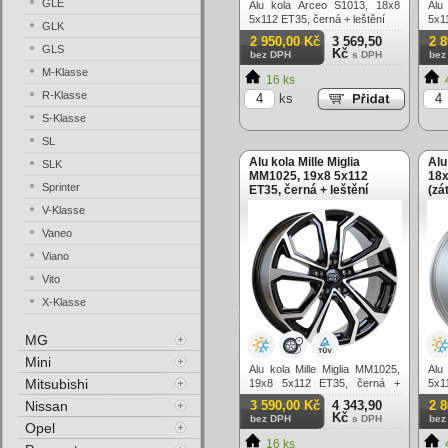
GLE
Alu kola Arceo S1013, 18x8
Alu
5x112 ET35, černá + leštění
5x1
GLK
(zá
2 950,00 Kč
3 569,50
2 
GLS
Kč
bez DPH
s DPH
bez
M-Klasse
16 ks
R-Klasse
ks
S-Klasse
SL
Alu kola Mille Miglia
Alu
SLK
MM1025, 19x8 5x112
18x
Sprinter
ET35, černá + leštění
(zá
V-Klasse
Vaneo
Viano
Vito
X-Klasse
MG
Mini
Alu kola Mille Miglia MM1025,
Alu
Mitsubishi
19x8 5x112 ET35, černá +
5x
leštění
(zá
Nissan
3 590,00 Kč
4 343,90
2 
Kč
bez DPH
s DPH
bez
Opel
16 ks