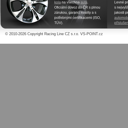
kola
na všechna
auta
.
Levné pn
Oficiální dovoz do ČR s plnou
s nejvyšš
zárukou, garancí kvality a s
jakosti 
potřebnými certifikacemi (ISO,
automobi
TÜV).
příslušen
© 2010-2026 Copyright Racing Line CZ s.r.o. VS-POINT.cz