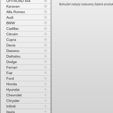
OFFROAD 4x4
Bohužel nebyly nalezeny žádné produkty
Karavan
Alfa Romeo
Audi
BMW
Cadillac
Citroën
Cupra
Dacia
Daewoo
Daihatsu
Dodge
Ferrari
Fiat
Ford
Honda
Hyundai
Chevrolet
Chrysler
Infiniti
Isuzu