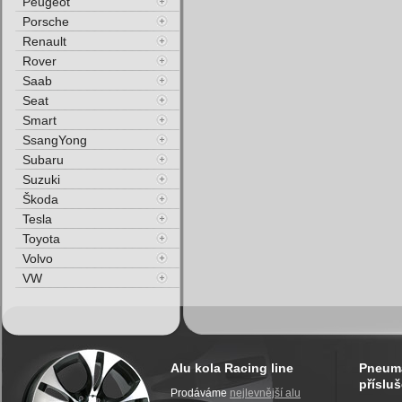
Peugeot
Porsche
Renault
Rover
Saab
Seat
Smart
SsangYong
Subaru
Suzuki
Škoda
Tesla
Toyota
Volvo
VW
Alu kola Racing line
Pneuma
přísluš
Prodáváme
nejlevnější alu