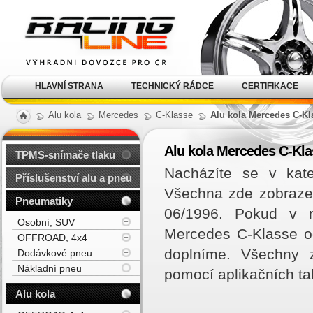
Alu kola, elektrony, litá
kola Racing Line
HLAVNÍ STRANA
TECHNICKÝ RÁDCE
CERTIFIKACE
Alu kola
Mercedes
C-Klasse
Alu kola Mercedes C-Kla
Alu kola Mercedes C-Kla
TPMS-snímače tlaku
Nacházíte se v kate
Příslušenství alu a pneu
Všechna zde zobrazen
Pneumatiky
06/1996. Pokud v n
Osobní, SUV
Mercedes C-Klasse o
OFFROAD, 4x4
doplníme. Všechny z
Dodávkové pneu
Nákladní pneu
pomocí aplikačních ta
Alu kola