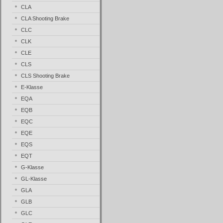
CLA
CLA Shooting Brake
CLC
CLK
CLE
CLS
CLS Shooting Brake
E-Klasse
EQA
EQB
EQC
EQE
EQS
EQT
G-Klasse
GL-Klasse
GLA
GLB
GLC