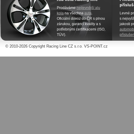
přísluš
Prodáváme
nejlevnější alu
kola
na všechna
auta
.
Levné pn
Oficiální dovoz do ČR s plnou
s nejvyšš
zárukou, garancí kvality a s
jakosti 
potřebnými certifikacemi (ISO,
automobi
TÜV).
příslušen
© 2010-2026 Copyright Racing Line CZ s.r.o. VS-POINT.cz