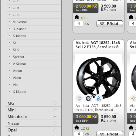
GLE
(zátěžová)
2 900,00 Kč
3 509,00
3 
GLK
Kč
bez DPH
s DPH
bez
GLS
4 ks
M-Klasse
ks
R-Klasse
S-Klasse
Alu kola AGT 18252, 18x8
Alu
SL
5x112 ET35, černá lesklá
5x1
SLK
Sprinter
V-Klasse
Vaneo
Viano
Vito
X-Klasse
MG
Alu kola AGT 18252, 18x8
Alu
Mini
5x112 ET35, černá lesklá
ET3
Mitsubishi
3 050,00 Kč
3 690,50
3 
Kč
bez DPH
s DPH
bez
Nissan
12 ks
Opel
ks