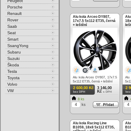
Peugeot
Porsche
Renault
Alu kola Arceo DY807,
Alu
Rover
17x7.5 5x112 ET35, černá
18x
+ leštění
leš
Saab
Seat
Smart
SsangYong
Subaru
Suzuki
Škoda
Tesla
Toyota
Alu kola Arceo DY807, 17x7.5
Alu
5x112 ET35, černá + leštění
5x1
Volvo
2 600,00 Kč
3 146,00
2 
VW
Kč
bez DPH
s DPH
bez
8 ks
ks
Alu kola Racing Line
Alu
B1059, 18x8 5x112 ET35,
B10