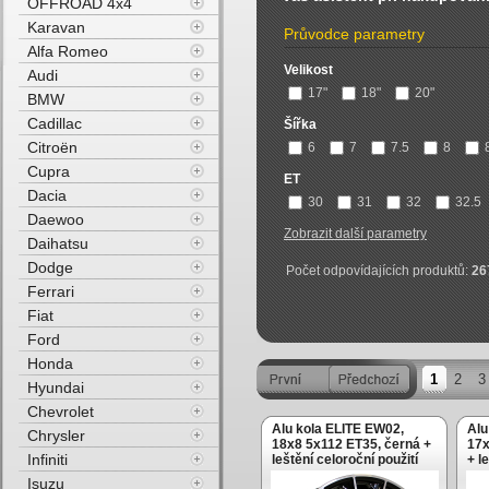
OFFROAD 4x4
Karavan
Průvodce parametry
Alfa Romeo
Velikost
Audi
17"
18"
20"
BMW
Cadillac
Šířka
Citroën
6
7
7.5
8
Cupra
ET
Dacia
30
31
32
32.5
Daewoo
Zobrazit další parametry
Daihatsu
Dodge
Počet odpovídajících produktů:
26
Ferrari
Fiat
Ford
Honda
1
2
3
Hyundai
Chevrolet
Alu kola ELITE EW02,
Alu
Chrysler
18x8 5x112 ET35, černá +
17x
Infiniti
leštění celoroční použití
+ l
Isuzu