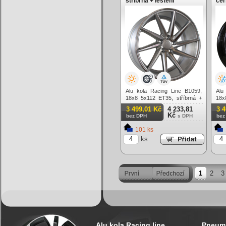
stříbrná + leštění
čer
Alu kola Racing Line B1059,
Alu
18x8 5x112 ET35, stříbrná +
18x
leštění
3 499,01 Kč
4 233,81
3 
Kč
bez DPH
s DPH
bez
101 ks
ks
1
2
3
Alu kola Racing line
Pneuma