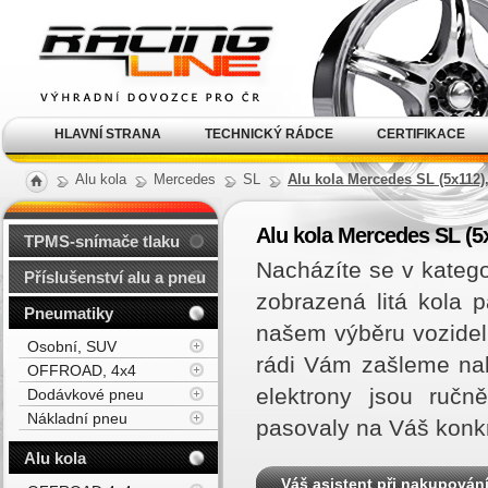
Alu kola, elektrony, litá
kola Racing Line
HLAVNÍ STRANA
TECHNICKÝ RÁDCE
CERTIFIKACE
Alu kola
Mercedes
SL
Alu kola Mercedes SL (5x112)
Alu kola Mercedes SL (5x
TPMS-snímače tlaku
Nacházíte se v kateg
Příslušenství alu a pneu
zobrazená litá kola
Pneumatiky
našem výběru vozidel
Osobní, SUV
rádi Vám zašleme na
OFFROAD, 4x4
elektrony jsou ručn
Dodávkové pneu
Nákladní pneu
pasovaly na Váš konk
Alu kola
Váš asistent při nakupován