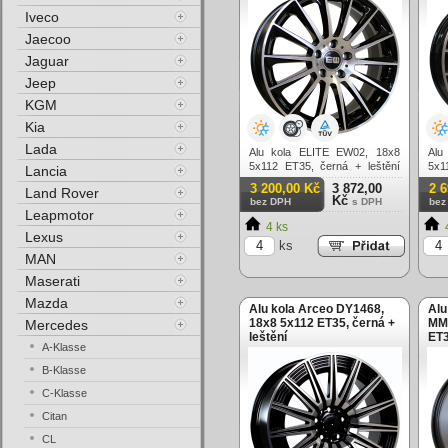
Iveco
Jaecoo
Jaguar
Jeep
KGM
Kia
Lada
Alu kola ELITE EW02, 18x8
Alu
5x112 ET35, černá + leštění
5x1
Lancia
celoroční použití
3 200,00 Kč
3 872,00
2 
Land Rover
Kč
bez DPH
s DPH
bez
Leapmotor
4 ks
Lexus
ks
MAN
Maserati
Mazda
Alu kola Arceo DY1468,
Alu
18x8 5x112 ET35, černá +
MM1
Mercedes
leštění
ET3
A-Klasse
B-Klasse
C-Klasse
Citan
CL