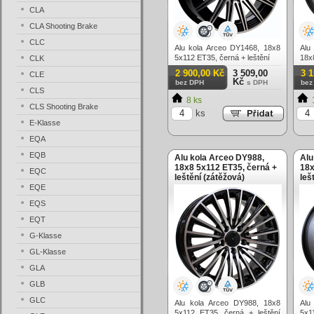
CLA
CLA Shooting Brake
CLC
Alu kola Arceo DY1468, 18x8
Alu
5x112 ET35, černá + leštění
18x
CLK
2 900,00 Kč
3 509,00
3 
CLE
Kč
bez DPH
s DPH
bez
CLS
8 ks
CLS Shooting Brake
ks
E-Klasse
EQA
EQB
Alu kola Arceo DY988,
Alu
18x8 5x112 ET35, černá +
18x
EQC
leštění (zátěžová)
leš
EQE
EQS
EQT
G-Klasse
GL-Klasse
GLA
GLB
GLC
Alu kola Arceo DY988, 18x8
Alu
5x112 ET35, černá + leštění
5x1