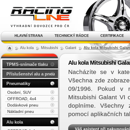
Alu kola, elektrony, litá
kola Racing Line
HLAVNÍ STRANA
TECHNICKÝ RÁDCE
CERTIFIKACE
Alu kola
Mitsubishi
Galant
Alu kola Mitsubishi Galant
Alu kola Mitsubishi Galan
TPMS-snímače tlaku
Nacházíte se v kate
Příslušenství alu a pneu
Všechna zde zobrazená
Pneumatiky
09/1996. Pokud v n
Osobní, SUV
Mitsubishi Galant VI
OFFROAD, 4x4
doplníme. Všechny z
Dodávkové pneu
Nákladní pneu
pomocí aplikačních ta
Alu kola
Váš asistent při nakupován