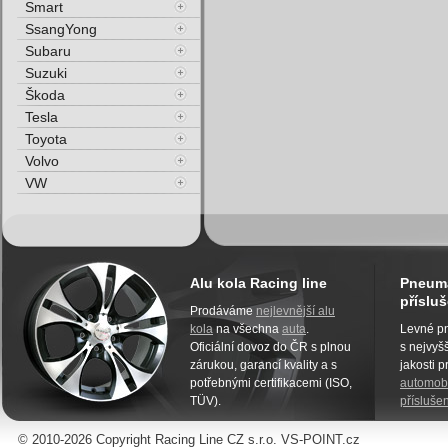
Smart
SsangYong
Subaru
Suzuki
Škoda
Tesla
Toyota
Volvo
VW
Alu kola Racing line
Pneuma
přísluš
Prodáváme
nejlevnější alu
kola
na všechna
auta
.
Levné pn
Oficiální dovoz do ČR s plnou
s nejvyšš
zárukou, garancí kvality a s
jakosti 
potřebnými certifikacemi (ISO,
automobi
TÜV).
příslušen
© 2010-2026 Copyright Racing Line CZ s.r.o. VS-POINT.cz