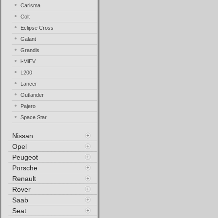
Carisma
Colt
Eclipse Cross
Galant
Grandis
i-MiEV
L200
Lancer
Outlander
Pajero
Space Star
Nissan
Opel
Peugeot
Porsche
Renault
Rover
Saab
Seat