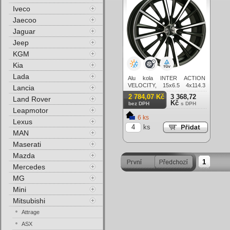
Iveco
Jaecoo
Jaguar
Jeep
KGM
Kia
Lada
Alu kola INTER ACTION
VELOCITY, 15x6.5 4x114.3
Lancia
ET42, šedivá matná + leštění
2 784,07 Kč
3 368,72
Land Rover
Kč
bez DPH
s DPH
Leapmotor
6 ks
Lexus
ks
MAN
Maserati
Mazda
1
Mercedes
MG
Mini
Mitsubishi
Attrage
ASX