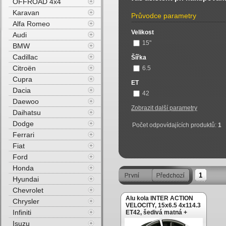
OFFROAD 4x4
Karavan
Průvodce parametry
Alfa Romeo
Velikost
Audi
15"
BMW
Cadillac
Šířka
Citroën
6.5
Cupra
ET
Dacia
42
Daewoo
Zobrazit další parametry
Daihatsu
Dodge
Počet odpovídajících produktů:
1
Ferrari
Fiat
Ford
Honda
1
Hyundai
Chevrolet
Alu kola INTER ACTION
Chrysler
VELOCITY, 15x6.5 4x114.3
Infiniti
ET42, šedivá matná +
leštění
Isuzu