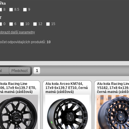
ířka
8
8.5
9
T
0
6
10
12
15
obrazit další parametry
očet odpovídajících produktů:
10
1
 kola Racing Line
Alu kola Arceo KM744,
Alu kola Racing Lin
06, 17x9 6x139.7 ET0,
17x9 6x139.7 ET10, černá
YS182, 17x8 6x139.
ná matná (zátěžová)
matná (zátěžová)
černá matná (zátěž