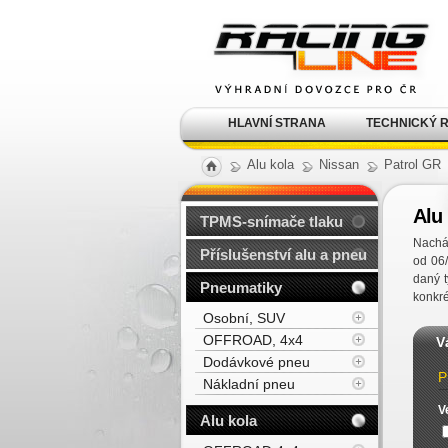
Alu kola, elektrony, litá
kola Racing Line
HLAVNÍ STRANA
TECHNICKÝ 
Alu kola
Nissan
Patrol GR
Alu 
TPMS-snímače tlaku
Nacház
Příslušenství alu a pneu
od 06
daný 
Pneumatiky
konkré
Osobní, SUV
OFFROAD, 4x4
V
Dodávkové pneu
P
Nákladní pneu
V
Alu kola