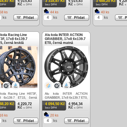
18,87 Kč
4 015,83
3 318,87 Kč
4 015,83
3 488,20 Kč
4 22
Kč
Kč
Kč
 DPH
s DPH
bez DPH
s DPH
bez DPH
s
58 ks
44 ks
40 ks
ks
ks
ks
 kola Racing Line
Alu kola INTER ACTION
3F, 17x8 6x139.7
GRABBER, 17x8 6x139.7
5, černá lesklá
ET0, černá matná
těžová)
(zátěžová)
 kola Racing Line H873F,
Alu kola INTER ACTION
8 6x139.7 ET15, černá
GRABBER, 17x8 6x139.7 ET0,
lá (zátěžová)
černá matná (zátěžová)
88,20 Kč
4 220,72
4 094,50 Kč
4 954,34
Kč
Kč
 DPH
s DPH
bez DPH
s DPH
16 ks
20 ks
ks
ks