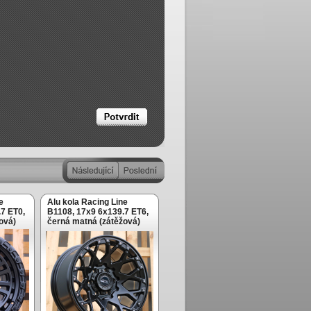
e
Alu kola Racing Line
7 ET0,
B1108, 17x9 6x139.7 ET6,
ová)
černá matná (zátěžová)