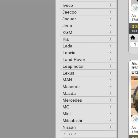
Iveco
Jaecoo
Alu
Jaguar
17x
mat
Jeep
3 2
bez
KGM
4
Kia
Lada
Lancia
Land Rover
Alu
Leapmotor
B58
ET1
Lexus
(zá
MAN
Maserati
Mazda
Mercedes
MG
Mini
Mitsubishi
Nissan
Alu
17x
350 Z
mat