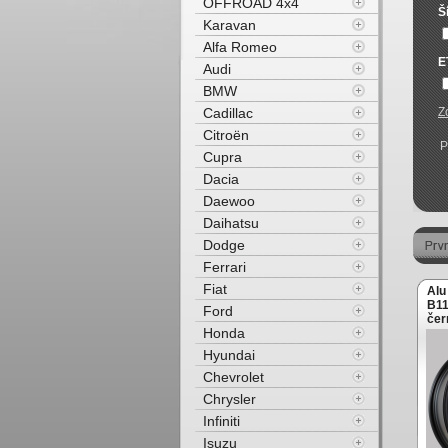
OFFROAD 4x4
Š
Karavan
Alfa Romeo
E
Audi
BMW
Cadillac
Z
Citroën
P
Cupra
Dacia
Daewoo
Daihatsu
Dodge
Ferrari
Fiat
Alu
B11
Ford
čer
Honda
Hyundai
Chevrolet
Chrysler
Infiniti
Isuzu