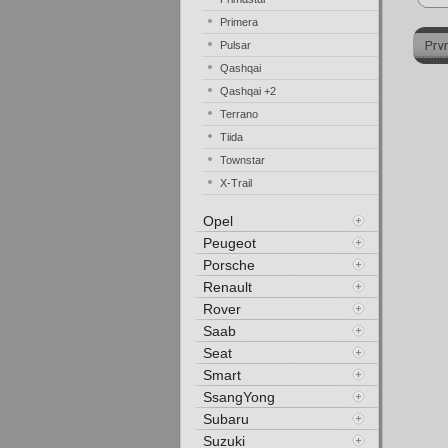
Primera
Pulsar
Qashqai
Qashqai +2
Terrano
Tiida
Townstar
X-Trail
Opel
Peugeot
Porsche
Renault
Rover
Saab
Seat
Smart
SsangYong
Subaru
Suzuki