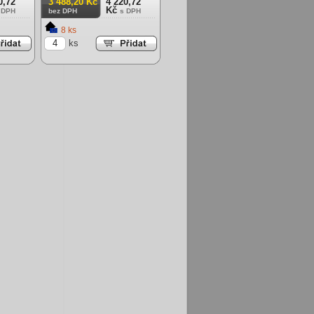
0,72
3 488,20 Kč
4 220,72
Kč
 DPH
bez DPH
s DPH
8 ks
ks