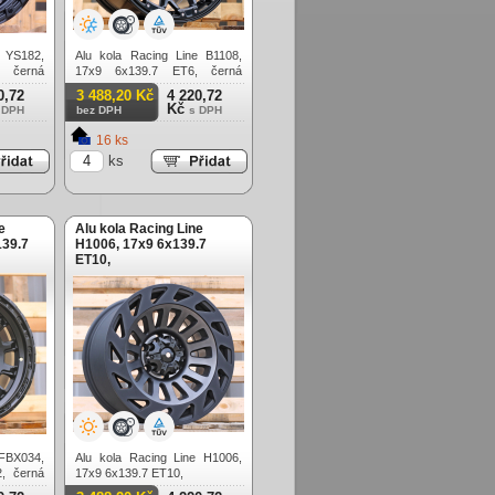
e YS182,
Alu kola Racing Line B1108,
, černá
17x9 6x139.7 ET6, černá
matná (zátěžová)
0,72
3 488,20 Kč
4 220,72
Kč
 DPH
bez DPH
s DPH
16 ks
ks
e
Alu kola Racing Line
139.7
H1006, 17x9 6x139.7
ET10,
 FBX034,
Alu kola Racing Line H1006,
, černá
17x9 6x139.7 ET10,