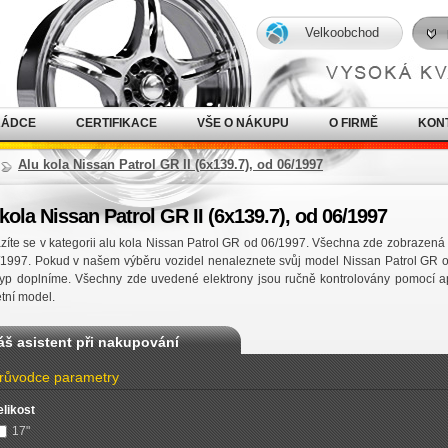
Velkoobchod
RÁDCE
CERTIFIKACE
VŠE O NÁKUPU
O FIRMĚ
KON
Alu kola Nissan Patrol GR II (6x139.7), od 06/1997
kola Nissan Patrol GR II (6x139.7), od 06/1997
íte se v kategorii alu kola Nissan Patrol GR od 06/1997. Všechna zde zobrazená l
/1997. Pokud v našem výběru vozidel nenaleznete svůj model Nissan Patrol GR 
typ doplníme. Všechny zde uvedené elektrony jsou ručně kontrolovány pomocí ap
tní model.
áš asistent při nakupování
růvodce parametry
elikost
17"