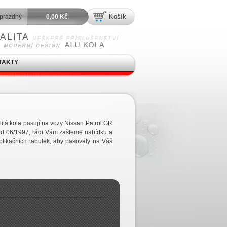
Košík
prázdný
0,00 Kč
TAKTY
itá kola pasují na vozy Nissan Patrol GR
od 06/1997, rádi Vám zašleme nabídku a
likačních tabulek, aby pasovaly na Váš