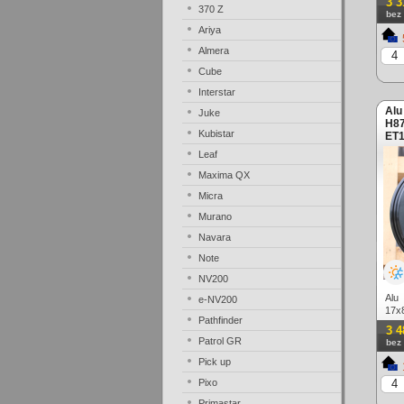
3 3
370 Z
bez
Ariya
Almera
Cube
Interstar
Alu
Juke
H87
Kubistar
ET1
(zá
Leaf
Maxima QX
Micra
Murano
Navara
Note
NV200
Alu
e-NV200
17x
Pathfinder
lesk
3 4
Patrol GR
bez
Pick up
Pixo
Primastar