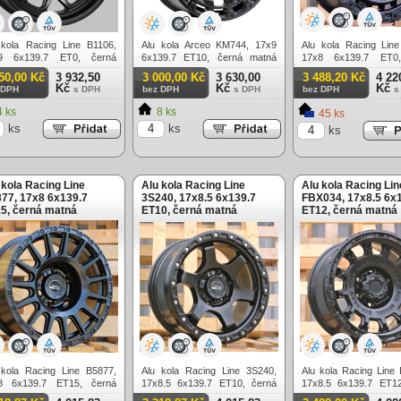
 kola Racing Line B1106,
Alu kola Arceo KM744, 17x9
Alu kola Racing Lin
9 6x139.7 ET0, černá
6x139.7 ET10, černá matná
17x8 6x139.7 ET0
ná (zátěžová)
(zátěžová)
matná (zátěžová)
50,00 Kč
3 932,50
3 000,00 Kč
3 630,00
3 488,20 Kč
4 22
Kč
Kč
Kč
 DPH
s DPH
bez DPH
s DPH
bez DPH
s
 ks
8 ks
45 ks
ks
ks
ks
 kola Racing Line
Alu kola Racing Line
Alu kola Racing Lin
77, 17x8 6x139.7
3S240, 17x8.5 6x139.7
FBX034, 17x8.5 6x
5, černá matná
ET10, černá matná
ET12, černá matná
těžová)
(zátěžová)
(zátěžová)
 kola Racing Line B5877,
Alu kola Racing Line 3S240,
Alu kola Racing Line
8 6x139.7 ET15, černá
17x8.5 6x139.7 ET10, černá
17x8.5 6x139.7 ET12
ná (zátěžová)
matná (zátěžová)
matná (zátěžová)