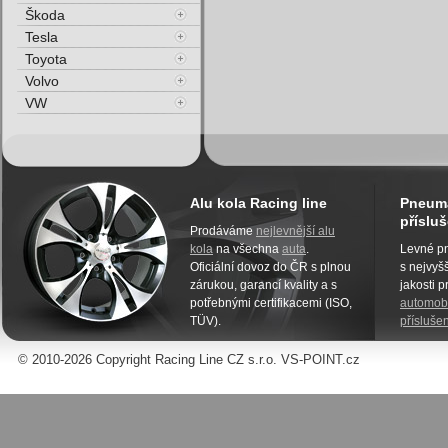
Škoda
Tesla
Toyota
Volvo
VW
Alu kola Racing line
Pneuma
přísluš
Prodáváme
nejlevnější alu
kola
na všechna
auta
.
Levné pn
Oficiální dovoz do ČR s plnou
s nejvyšš
zárukou, garancí kvality a s
jakosti 
potřebnými certifikacemi (ISO,
automobi
TÜV).
příslušen
© 2010-2026 Copyright Racing Line CZ s.r.o. VS-POINT.cz