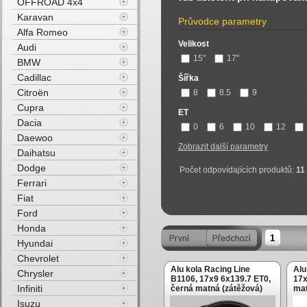
OFFROAD 4x4
Karavan
Průvodce parametry
Alfa Romeo
Velikost
Audi
15"
17"
BMW
Cadillac
Šířka
Citroën
8
8.5
9
Cupra
ET
Dacia
0
6
10
12
Daewoo
Zobrazit další parametry
Daihatsu
Dodge
Počet odpovídajících produktů:
11
Ferrari
Fiat
Ford
Honda
1
Hyundai
Chevrolet
Alu kola Racing Line
Alu
Chrysler
B1106, 17x9 6x139.7 ET0,
17x
Infiniti
černá matná (zátěžová)
mat
Isuzu