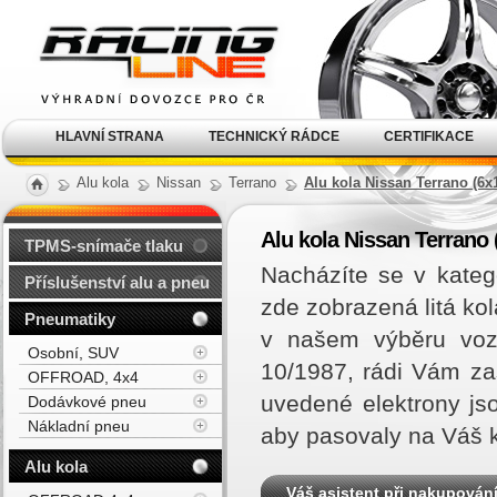
Alu kola, elektrony, litá
kola Racing Line
HLAVNÍ STRANA
TECHNICKÝ RÁDCE
CERTIFIKACE
Alu kola
Nissan
Terrano
Alu kola Nissan Terrano (6x
Alu kola Nissan Terrano 
TPMS-snímače tlaku
Nacházíte se v kateg
Příslušenství alu a pneu
zde zobrazená litá ko
Pneumatiky
v našem výběru vozi
Osobní, SUV
10/1987, rádi Vám z
OFFROAD, 4x4
uvedené elektrony js
Dodávkové pneu
Nákladní pneu
aby pasovaly na Váš 
Alu kola
Váš asistent při nakupován