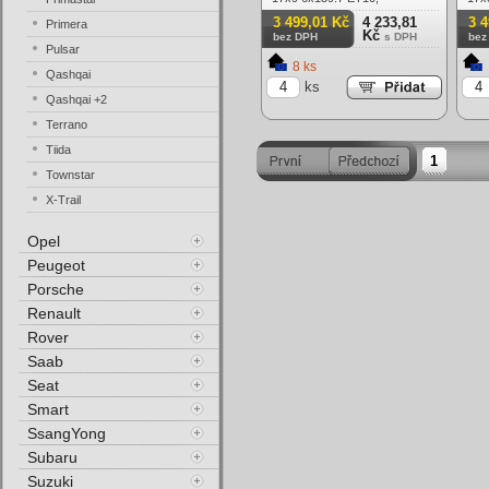
lesk
3 499,01 Kč
4 233,81
3 
Primera
Kč
bez DPH
s DPH
bez
Pulsar
8 ks
Qashqai
ks
Qashqai +2
Terrano
Tiida
1
Townstar
X-Trail
Opel
Peugeot
Porsche
Renault
Rover
Saab
Seat
Smart
SsangYong
Subaru
Suzuki