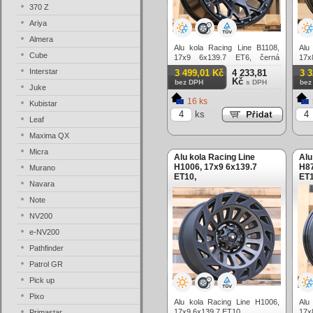
370 Z
Ariya
Almera
Alu kola Racing Line B1108,
Alu
Cube
17x9 6x139.7 ET6, černá
17x
matná (zátěžová)
mat
Interstar
3 499,01 Kč
4 233,81
3 
Kč
bez DPH
s DPH
bez
Juke
16 ks
Kubistar
ks
Leaf
Maxima QX
Micra
Alu kola Racing Line
Alu
H1006, 17x9 6x139.7
H87
Murano
ET10,
ET1
Navara
(zá
Note
NV200
e-NV200
Pathfinder
Patrol GR
Pick up
Pixo
Alu kola Racing Line H1006,
Alu
17x9 6x139.7 ET10,
17x
Primastar