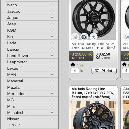
Iveco
Jaecoo
Jaguar
Jeep
KGM
Kia
Lada
Alu kola Racing Line B1106,
Alu
17x9 6x139.7 ET0, černá
6x1
Lancia
matná (zátěžová)
(zá
3 250,00 Kč
3 932,50
3 
Land Rover
Kč
bez DPH
s DPH
bez
Leapmotor
4 ks
Lexus
ks
MAN
Maserati
Mazda
Alu kola Racing Line
Alu
B1108, 17x9 6x139.7 ET6,
B58
Mercedes
černá matná (zátěžová)
ET1
MG
(zá
Mini
Mitsubishi
Nissan
350 Z