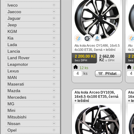
Iveco
Jaecoo
Jaguar
Jeep
KGM
Kia
Lada
Alu kola Arceo DY1486, 16x6.5
Alu
4x100 ET35, černá + leštění
4x1
Lancia
2 200,00 Kč
2 662,00
2 
Land Rover
Kč
bez DPH
s DPH
bez
Leapmotor
12 ks
Lexus
ks
MAN
Maserati
Mazda
Alu kola Arceo DY1036,
Alu
16x6.5 4x100 ET35, černá
16x
Mercedes
+ leštění
+ l
MG
Mini
Mitsubishi
Nissan
Opel