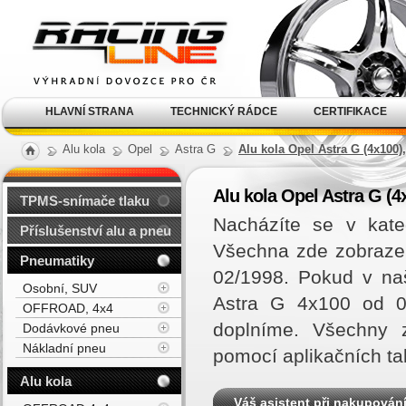
Alu kola, elektrony, litá
kola Racing Line
HLAVNÍ STRANA
TECHNICKÝ RÁDCE
CERTIFIKACE
Alu kola
Opel
Astra G
Alu kola Opel Astra G (4x100)
Alu kola Opel Astra G (4
TPMS-snímače tlaku
Nacházíte se v kate
Příslušenství alu a pneu
Všechna zde zobrazen
Pneumatiky
02/1998. Pokud v na
Osobní, SUV
Astra G 4x100 od 0
OFFROAD, 4x4
doplníme. Všechny z
Dodávkové pneu
Nákladní pneu
pomocí aplikačních ta
Alu kola
Váš asistent při nakupován