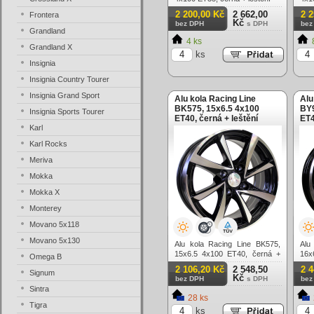
2 200,00 Kč
2 662,00
2 
Frontera
Kč
bez DPH
s DPH
bez
Grandland
4 ks
Grandland X
ks
Insignia
Insignia Country Tourer
Insignia Grand Sport
Alu kola Racing Line
Alu
BK575, 15x6.5 4x100
BY9
Insignia Sports Tourer
ET40, černá + leštění
ET4
Karl
Karl Rocks
Meriva
Mokka
Mokka X
Monterey
Movano 5x118
Movano 5x130
Alu kola Racing Line BK575,
Alu
15x6.5 4x100 ET40, černá +
16x
Omega B
leštění
lešt
2 106,20 Kč
2 548,50
2 
Signum
Kč
bez DPH
s DPH
bez
Sintra
28 ks
Tigra
ks