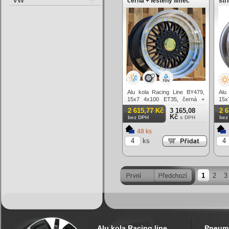
VW
černá + leštěný límec
stř
Alu kola Racing Line BY479,
Alu
15x7 4x100 ET35, černá +
15x
leštěný límec
lešt
2 615,77 Kč
3 165,08
2 
Kč
bez DPH
s DPH
bez
48 ks
ks
1
2
3
Alu kola Racing line
Pneuma