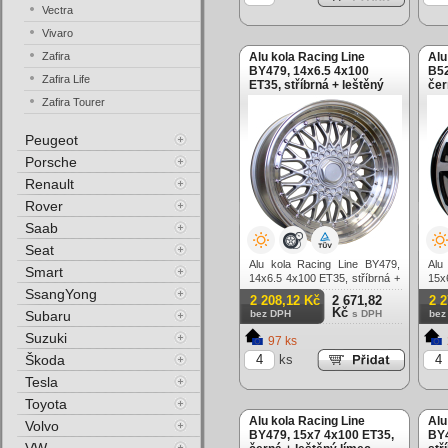
Vectra
Vivaro
Zafira
Alu kola Racing Line
Alu
BY479, 14x6.5 4x100
B52
Zafira Life
ET35, stříbrná + leštěný
čer
límec
Zafira Tourer
Peugeot
Porsche
Renault
Rover
Saab
Seat
Alu kola Racing Line BY479,
Alu
Smart
14x6.5 4x100 ET35, stříbrná +
15x
SsangYong
leštěný límec
lešt
2 208,12 Kč
2 671,82
2 
Kč
Subaru
bez DPH
s DPH
bez
Suzuki
97 ks
Škoda
ks
Tesla
Toyota
Alu kola Racing Line
Alu
Volvo
BY479, 15x7 4x100 ET35,
BY4