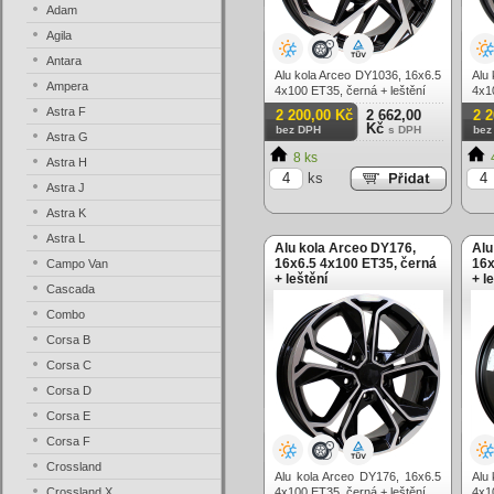
Adam
Agila
Antara
Alu kola Arceo DY1036, 16x6.5
Alu
Ampera
4x100 ET35, černá + leštění
4x1
Astra F
2 200,00 Kč
2 662,00
2 
Kč
bez DPH
s DPH
bez
Astra G
8 ks
Astra H
ks
Astra J
Astra K
Astra L
Alu kola Arceo DY176,
Alu
16x6.5 4x100 ET35, černá
16x
Campo Van
+ leštění
+ l
Cascada
Combo
Corsa B
Corsa C
Corsa D
Corsa E
Corsa F
Crossland
Alu kola Arceo DY176, 16x6.5
Alu
Crossland X
4x100 ET35, černá + leštění
4x1