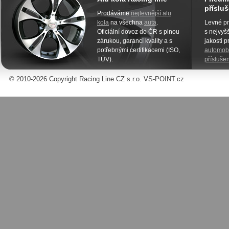
přísluš
Prodáváme
nejlevnější alu
kola
na všechna
auta
.
Levné pn
Oficiální dovoz do ČR s plnou
s nejvyšš
zárukou, garancí kvality a s
jakosti 
potřebnými certifikacemi (ISO,
automobi
TÜV).
příslušen
© 2010-2026 Copyright Racing Line CZ s.r.o. VS-POINT.cz