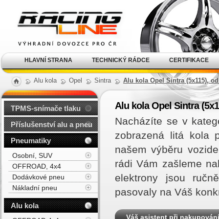
Alu kola, elektrony, litá
kola Racing Line
HLAVNÍ STRANA
TECHNICKÝ RÁDCE
CERTIFIKACE
Alu kola
Opel
Sintra
Alu kola Opel Sintra (5x115), od
Alu kola Opel Sintra (5x1
TPMS-snímače tlaku
Nacházíte se v kateg
Příslušenství alu a pneu
zobrazená litá kola
Pneumatiky
našem výběru vozidel
Osobní, SUV
rádi Vám zašleme na
OFFROAD, 4x4
elektrony jsou ručn
Dodávkové pneu
Nákladní pneu
pasovaly na Váš konk
Alu kola
Váš asistent při nakupován