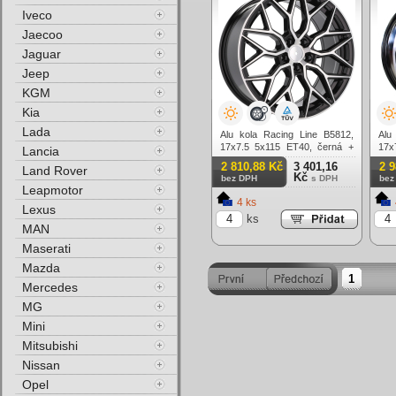
Iveco
Jaecoo
Jaguar
Jeep
KGM
Kia
Lada
Alu kola Racing Line B5812,
Alu
17x7.5 5x115 ET40, černá +
17x
Lancia
leštění
lešt
2 810,88 Kč
3 401,16
2 
Land Rover
Kč
bez DPH
s DPH
bez
Leapmotor
4 ks
Lexus
ks
MAN
Maserati
Mazda
1
Mercedes
MG
Mini
Mitsubishi
Nissan
Opel