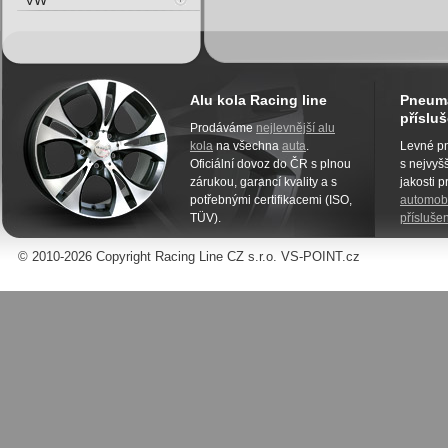
VW
Alu kola Racing line
Pneuma
přísluš
Prodáváme
nejlevnější alu
kola
na všechna
auta
.
Levné pn
Oficiální dovoz do ČR s plnou
s nejvyšš
zárukou, garancí kvality a s
jakosti 
potřebnými certifikacemi (ISO,
automobi
TÜV).
příslušen
© 2010-2026 Copyright Racing Line CZ s.r.o. VS-POINT.cz