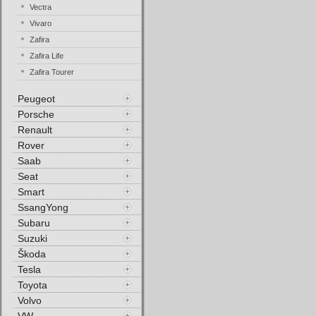
Vectra
Vivaro
Zafira
Zafira Life
Zafira Tourer
Peugeot
Porsche
Renault
Rover
Saab
Seat
Smart
SsangYong
Subaru
Suzuki
Škoda
Tesla
Toyota
Volvo