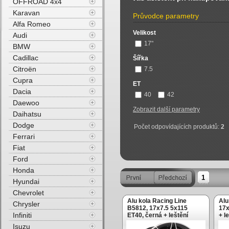
OFFROAD 4x4
Karavan
Průvodce parametry
Alfa Romeo
Velikost
Audi
17"
BMW
Cadillac
Šířka
Citroën
7.5
Cupra
ET
Dacia
40
42
Daewoo
Zobrazit další parametry
Daihatsu
Dodge
Počet odpovídajících produktů:
2
Ferrari
Fiat
Ford
Honda
1
Hyundai
Chevrolet
Alu kola Racing Line
Alu
Chrysler
B5812, 17x7.5 5x115
17x
Infiniti
ET40, černá + leštění
+ l
Isuzu