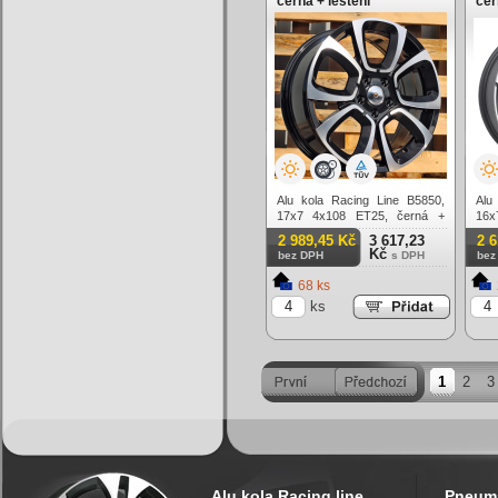
černá + leštění
čer
Alu kola Racing Line B5850,
Alu
17x7 4x108 ET25, černá +
16
leštění
matn
2 989,45 Kč
3 617,23
2 
Kč
bez DPH
s DPH
bez
68 ks
ks
1
2
3
Alu kola Racing line
Pneuma