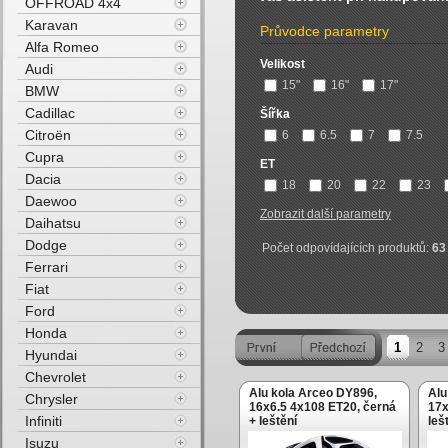
OFFROAD 4x4
Karavan
Průvodce parametry
Alfa Romeo
Velikost
Audi
15"
16"
17"
BMW
Cadillac
Šířka
Citroën
6
6.5
7
7.5
Cupra
ET
Dacia
18
20
22
23
Daewoo
Zobrazit další parametry
Daihatsu
Dodge
Počet odpovídajících produktů:
63
Ferrari
Fiat
Ford
Honda
1
2
3
Hyundai
Chevrolet
Alu kola Arceo DY896,
Alu
Chrysler
16x6.5 4x108 ET20, černá
17x
Infiniti
+ leštění
leš
Isuzu