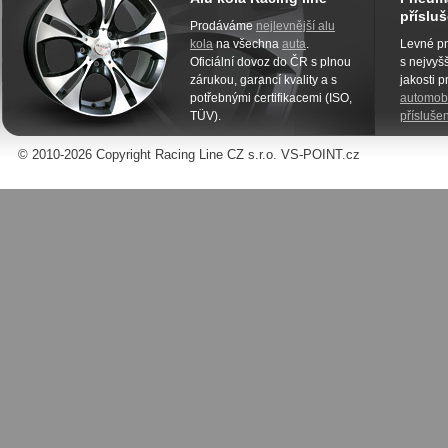
přísluš
Prodáváme
nejlevnější alu
kola
na všechna
auta
.
Levné pn
Oficiální dovoz do ČR s plnou
s nejvyšš
zárukou, garancí kvality a s
jakosti 
potřebnými certifikacemi (ISO,
automobi
TÜV).
příslušen
© 2010-2026 Copyright Racing Line CZ s.r.o. VS-POINT.cz