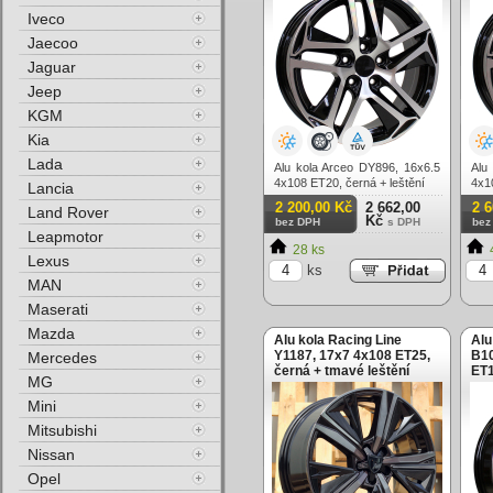
Iveco
Jaecoo
Jaguar
Jeep
KGM
Kia
Lada
Alu kola Arceo DY896, 16x6.5
Alu
4x108 ET20, černá + leštění
4x1
Lancia
2 200,00 Kč
2 662,00
2 
Land Rover
Kč
bez DPH
s DPH
bez
Leapmotor
28 ks
Lexus
ks
MAN
Maserati
Mazda
Alu kola Racing Line
Alu
Y1187, 17x7 4x108 ET25,
B10
Mercedes
černá + tmavé leštění
ET1
MG
Mini
Mitsubishi
Nissan
Opel