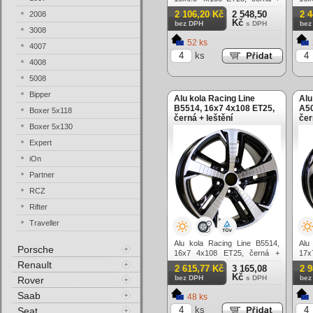
leštění
lešt
2 106,20 Kč
2 548,50
2 
2008
Kč
bez DPH
s DPH
bez
3008
52 ks
4007
ks
4008
5008
Bipper
Alu kola Racing Line
Alu
B5514, 16x7 4x108 ET25,
A50
Boxer 5x118
černá + leštění
čer
Boxer 5x130
Expert
iOn
Partner
RCZ
Rifter
Traveller
Alu kola Racing Line B5514,
Alu
Porsche
16x7 4x108 ET25, černá +
17x
leštění
lešt
Renault
2 615,77 Kč
3 165,08
2 
Kč
bez DPH
s DPH
bez
Rover
Saab
48 ks
ks
Seat