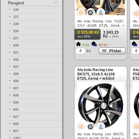
Peugeot
106
107
Alu kola Racing Line Y1187,
Alu
108
17x7 4x108 ET25, černá +
16x
tmavé leštění
lešt
206
2 515,00 Kč
3 043,15
2 
Kč
bez DPH
s DPH
bez
207
4 ks
48 ks
208
ks
301
306
307
Alu kola Racing Line
Alu
308
BK575, 15x6.5 4x108
F58
ET25, černá + leštění
ET2
406
407
408
508
605
607
806
807
Alu kola Racing Line BK575,
Alu
1007
15x6.5 4x108 ET25, černá +
16x