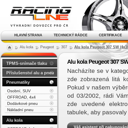
Alu kola, elektrony, litá
kola Racing Line
HLAVNÍ STRANA
TECHNICKÝ RÁDCE
CERTIFIKACE
Alu kola
Peugeot
307
Alu kola Peugeot 307 SW (4x10
Alu kola Peugeot 307 SW
TPMS-snímače tlaku
Nacházíte se v kateg
Příslušenství alu a pneu
zde zobrazená litá 
Pneumatiky
Pokud v našem výběr
Osobní, SUV
od 03/2002, rádi Vá
OFFROAD, 4x4
zde uvedené elektro
Dodávkové pneu
Nákladní pneu
tabulek, aby pasovaly
Alu kola
Váš asistent při nakupován