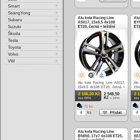
Smart
SsangYong
Alu kola Racing Line
Alu
Subaru
A5017, 15x6.5 4x108
BY9
Suzuki
ET20, černá + leštění
ET2
Škoda
Tesla
Toyota
Volvo
VW
Alu kola Racing Line A5017,
Alu
15x6.5 4x108 ET20, černá +
15x
leštění
lešt
2 106,20 Kč
2 548,50
2 
Kč
bez DPH
s DPH
bez
72 ks
ks
Alu kola Racing Line
Alu
B5850, 17x7 4x108 ET25,
XE1