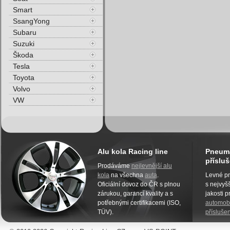
Smart
SsangYong
Subaru
Suzuki
Škoda
Tesla
Toyota
Volvo
VW
Alu kola Racing line
Pneuma
přísluš
Prodáváme
nejlevnější alu
kola
na všechna
auta
.
Levné pn
Oficiální dovoz do ČR s plnou
s nejvyšš
zárukou, garancí kvality a s
jakosti 
potřebnými certifikacemi (ISO,
automobi
TÜV).
příslušen