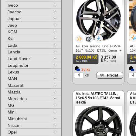
Iveco
Jaecoo
Jaguar
Jeep
KGM
Kia
Lada
Alu kola Racing Line PG534,
Alu
16x7 5x108 ET35, černá +
16
Lancia
leštění
mat
2 609,84 Kč
3 157,90
2 
Land Rover
Kč
bez DPH
s DPH
bez
Leapmotor
36 ks
Lexus
ks
MAN
Maserati
Mazda
Alu kola AUTEC TALLIN,
Alu
15x6.5 5x108 ET42, černá
KAR
Mercedes
lesklá
ET3
MG
(zá
Mini
Mitsubishi
Nissan
Opel