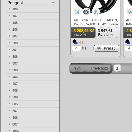
Peugeot
106
107
Alu kola AUTEC TALLIN,
Al
108
15x6.5 5x108 ET42, černá
KAR
lesklá
čern
206
3 262,49 Kč
3 947,61
2 
Kč
bez DPH
s DPH
bez
207
4 ks
208
ks
301
306
307
1
308
406
407
408
508
605
607
806
807
1007