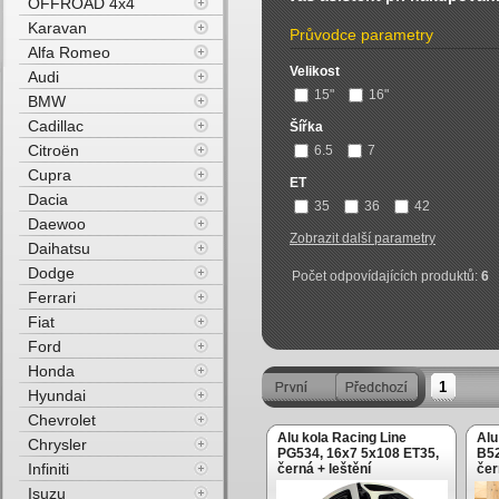
OFFROAD 4x4
Karavan
Průvodce parametry
Alfa Romeo
Velikost
Audi
15"
16"
BMW
Cadillac
Šířka
Citroën
6.5
7
Cupra
ET
Dacia
35
36
42
Daewoo
Zobrazit další parametry
Daihatsu
Dodge
Počet odpovídajících produktů:
6
Ferrari
Fiat
Ford
Honda
1
Hyundai
Chevrolet
Alu kola Racing Line
Alu
Chrysler
PG534, 16x7 5x108 ET35,
B52
Infiniti
černá + leštění
čer
lím
Isuzu