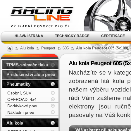
Alu kola, elektrony, litá
kola Racing Line
HLAVNÍ STRANA
TECHNICKÝ RÁDCE
CERTIFIKACE
Alu kola
Peugeot
605
Alu kola Peugeot 605 (5x108),
Alu kola Peugeot 605 (5x
TPMS-snímače tlaku
Nacházíte se v kateg
Příslušenství alu a pneu
zobrazená litá kola
Pneumatiky
našem výběru vozidel
Osobní, SUV
rádi Vám zašleme na
OFFROAD, 4x4
elektrony jsou ručn
Dodávkové pneu
Nákladní pneu
pasovaly na Váš konk
Alu kola
Váš asistent při nakupován