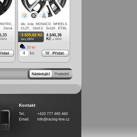
UANTRO,
Alu kola MONACO WHEELS
, černá
CL2T, 16x6.5 5x118 ET66,
černá lesklá + leštění
5,33
3 835,02 Kč
4 640,38
(zátěžová)
Kč
 DPH
bez DPH
s DPH
20 ks
ks
Kontakt
Tel.:
+420 777 465 460
Email:
info@racing-line.cz