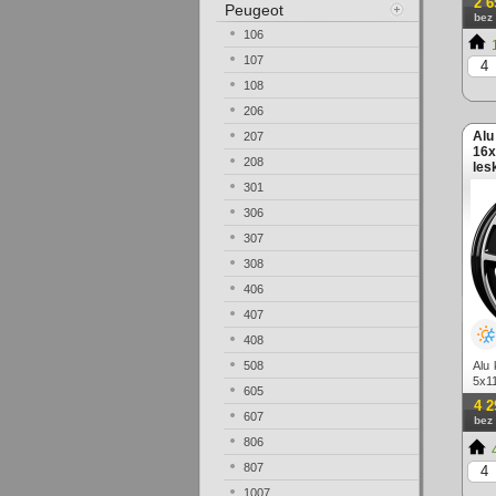
2 6
Peugeot
bez
106
1
107
108
206
Alu
207
16x
208
les
301
306
307
308
406
407
408
508
Alu
5x1
605
lešt
4 2
607
bez
806
4
807
1007