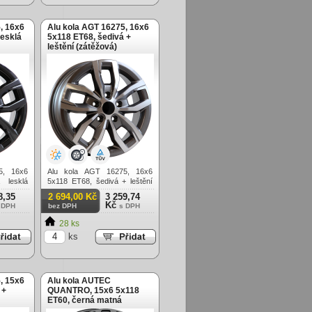
, 16x6
Alu kola AGT 16275, 16x6
lesklá
5x118 ET68, šedivá +
leštění (zátěžová)
5, 16x6
Alu kola AGT 16275, 16x6
 lesklá
5x118 ET68, šedivá + leštění
(zátěžová)
8,35
2 694,00 Kč
3 259,74
Kč
 DPH
bez DPH
s DPH
28 ks
ks
, 15x6
Alu kola AUTEC
 +
QUANTRO, 15x6 5x118
ET60, černá matná
(zátěžová)