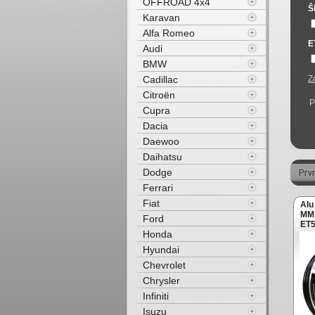
OFFROAD 4x4
Š
Karavan
Alfa Romeo
E
Audi
BMW
Cadillac
Z
Citroën
P
Cupra
Dacia
Daewoo
Daihatsu
Dodge
Ferrari
Fiat
Alu
MM1
Ford
ET5
Honda
(zá
Hyundai
Chevrolet
Chrysler
Infiniti
Isuzu