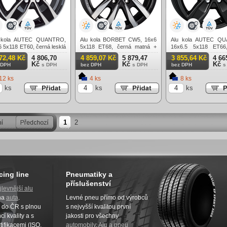
 kola AUTEC QUANTRO,
Alu kola BORBET CW5, 16x6
Alu kola AUTEC Q
 5x118 ET60, černá lesklá
5x118 ET68, černá matná +
16x6.5 5x118 ET66
štění (zátěžová)
leštění (zátěžová)
matná (zátěžová)
72,48 Kč
4 806,70
4 859,07 Kč
5 879,47
3 855,64 Kč
4 66
Kč
Kč
Kč
 DPH
s DPH
bez DPH
s DPH
bez DPH
s
12 ks
4 ks
8 ks
ks
ks
ks
1
2
cing line
Pneumatiky a
příslušenství
jlevnější alu
na
auta
.
Levné pneu přímo od výrobců
z do ČR s plnou
s nejvyšší kvalitou první
í kvality a s
jakosti pro všechny
tifikacemi (ISO,
automobily
.
Alu a pneu