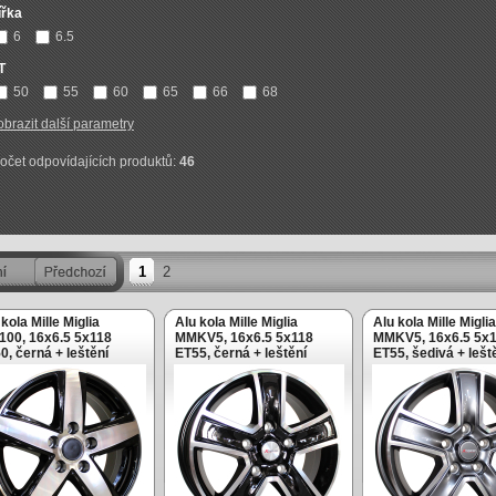
ířka
6
6.5
T
50
55
60
65
66
68
obrazit další parametry
očet odpovídajících produktů:
46
1
2
 kola Mille Miglia
Alu kola Mille Miglia
Alu kola Mille Miglia
00, 16x6.5 5x118
MMKV5, 16x6.5 5x118
MMKV5, 16x6.5 5x
0, černá + leštění
ET55, černá + leštění
ET55, šedivá + lešt
těžová)
(zátěžová)
(zátěžová)