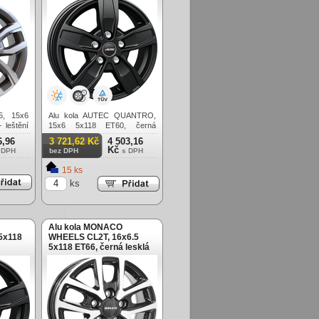
5, 15x6
Alu kola AUTEC QUANTRO,
 leštění
15x6 5x118 ET60, černá
matná (zátěžová)
6,96
3 721,62 Kč
4 503,16
Kč
 DPH
bez DPH
s DPH
15 ks
ks
Alu kola MONACO
5x118
WHEELS CL2T, 16x6.5
5x118 ET66, černá lesklá
+ leštění (zátěžová)