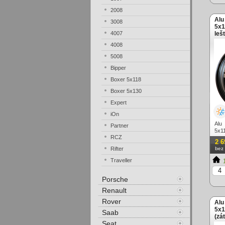
2008
Alu
3008
5x1
4007
leš
4008
5008
Bipper
Boxer 5x118
Boxer 5x130
Expert
iOn
Alu
Partner
5x1
RCZ
(zá
2 6
Rifter
bez
Traveller
1
Porsche
Renault
Rover
Alu
5x1
Saab
(zá
Seat