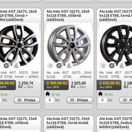
 kola AGT 16275, 16x6
Alu kola AGT 16275, 16x6
Alu kola AGT 16275
18 ET68, černá +
5x118 ET68, stříbrná
5x118 ET68, černá 
tění (zátěžová)
(zátěžová)
(zátěžová)
 kola AGT 16275, 16x6
Alu kola AGT 16275, 16x6
Alu kola AGT 1627
18 ET68, černá + leštění
5x118 ET68, stříbrná
5x118 ET68, černá
těžová)
(zátěžová)
(zátěžová)
94,00 Kč
3 259,74
2 500,00 Kč
3 025,00
2 635,00 Kč
3 18
Kč
Kč
Kč
 DPH
s DPH
bez DPH
s DPH
bez DPH
s
9 ks
87 ks
40 ks
ks
ks
ks
 kola AGT 15275, 15x6
Alu kola AGT 15275, 15x6
Alu kola AGT 15275
18 ET68, stříbrná
5x118 ET68, černá lesklá
5x118 ET68, šedivá
těžová)
(zátěžová)
leštění (zátěžová)