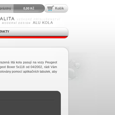
Košík
prázdný
0,00 Kč
TAKTY
azená litá kola pasují na vozy Peugeot
geot Boxer 5x118 od 04/2002, rádi Vám
olovány pomocí aplikačních tabulek, aby