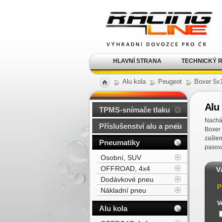
Alu kola, elektrony, litá
kola Racing Line
HLAVNÍ STRANA
TECHNICKÝ 
Alu kola
Peugeot
Boxer 5x
Alu
TPMS-snímače tlaku
Nachá
Příslušenství alu a pneu
Boxer
zašlem
Pneumatiky
pasova
Osobní, SUV
OFFROAD, 4x4
V
Dodávkové pneu
P
Nákladní pneu
V
Alu kola