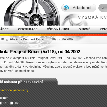
Velkoobchod
RÁDCE
CERTIFIKACE
VŠE O NÁKUPU
O FIRMĚ
KON
118
Alu kola Peugeot Boxer (5x118), od 04/2002
 kola Peugeot Boxer (5x118), od 04/2002
zíte se v kategorii alu kola Peugeot Boxer 5x118 od 04/2002. Všechna zde zobr
 5x118 od 04/2002. Pokud v našem výběru vozidel nenaleznete svůj model Peu
e nabídku a daný typ doplníme. Všechny zde uvedené elektrony jsou ručně kontr
ly na Váš konkrétní model.
áš asistent při nakupování
růvodce parametry
elikost
15"
16"