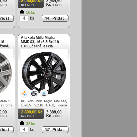
9,50
2 450,00 Kč
2 964,50
Kč
 DPH
bez DPH
s DPH
16 ks
ks
Alu kola Mille Miglia
118
MMRX3, 16x6.5 5x118
ěžová)
ET68, černá lesklá
(zátěžová)
a MMRX3,
Alu kola Mille Miglia MMRX3,
stříbrná
16x6.5 5x118 ET68, černá
lesklá (zátěžová)
6,00
2 800,00 Kč
3 388,00
Kč
 DPH
bez DPH
s DPH
32 ks
ks