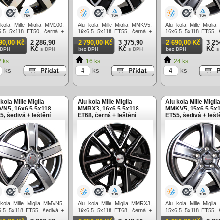
 kola Mille Miglia MM100,
Alu kola Mille Miglia MMKV5,
Alu kola Mille Migli
6.5 5x118 ET50, černá +
16x6.5 5x118 ET55, černá +
16x6.5 5x118 ET55, 
ění (zátěžová)
leštění (zátěžová)
leštění (zátěžová)
90,00 Kč
2 286,90
2 790,00 Kč
3 375,90
2 690,00 Kč
3 25
Kč
Kč
Kč
 DPH
s DPH
bez DPH
s DPH
bez DPH
s
 ks
16 ks
24 ks
ks
ks
ks
 kola Mille Miglia
Alu kola Mille Miglia
Alu kola Mille Miglia
N5, 16x6.5 5x118
MMRX3, 16x6.5 5x118
MMKV5, 15x6.5 5x
5, šedivá + leštění
ET68, černá + leštění
ET55, šedivá + lešt
těžová)
(zátěžová)
(zátěžová)
 kola Mille Miglia MMVN5,
Alu kola Mille Miglia MMRX3,
Alu kola Mille Migli
6.5 5x118 ET55, šedivá +
16x6.5 5x118 ET68, černá +
15x6.5 5x118 ET55, 
ění (zátěžová)
leštění (zátěžová)
leštění (zátěžová)