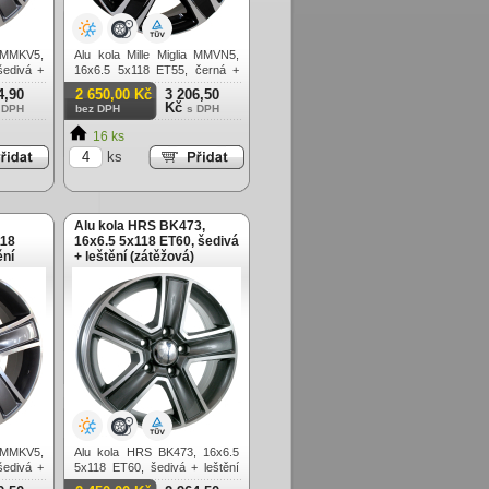
a MMKV5,
Alu kola Mille Miglia MMVN5,
šedivá +
16x6.5 5x118 ET55, černá +
leštění (zátěžová)
4,90
2 650,00 Kč
3 206,50
Kč
 DPH
bez DPH
s DPH
16 ks
ks
Alu kola HRS BK473,
118
16x6.5 5x118 ET60, šedivá
ění
+ leštění (zátěžová)
a MMKV5,
Alu kola HRS BK473, 16x6.5
šedivá +
5x118 ET60, šedivá + leštění
(zátěžová)