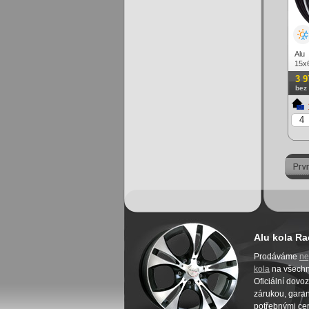
Alu
15x6
+ le
3 9
bez
Alu kola Ra
Prodáváme
ne
kola
na všech
Oficiální dovo
zárukou, garanc
potřebnými cer