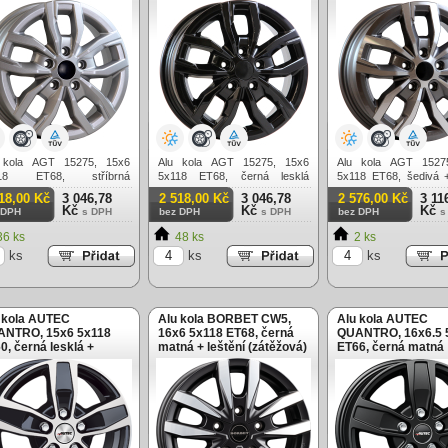
 kola AGT 15275, 15x6
Alu kola AGT 15275, 15x6
Alu kola AGT 1527
118 ET68, stříbrná
5x118 ET68, černá lesklá
5x118 ET68, šedivá +
těžová)
(zátěžová)
(zátěžová)
18,00 Kč
3 046,78
2 518,00 Kč
3 046,78
2 576,00 Kč
3 11
Kč
Kč
Kč
 DPH
s DPH
bez DPH
s DPH
bez DPH
s
6 ks
48 ks
2 ks
ks
ks
ks
 kola AUTEC
Alu kola BORBET CW5,
Alu kola AUTEC
NTRO, 15x6 5x118
16x6 5x118 ET68, černá
QUANTRO, 16x6.5 
0, černá lesklá +
matná + leštění (zátěžová)
ET66, černá matná
tění (zátěžová)
(zátěžová)