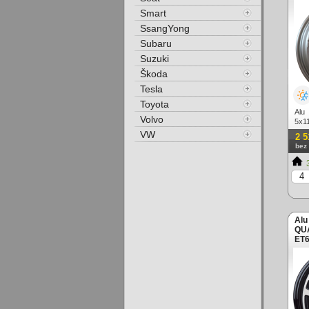
Smart
SsangYong
Subaru
Suzuki
Škoda
Tesla
Toyota
Alu
Volvo
5x
(zá
VW
2 5
bez
3
Alu
QUA
ET6
leš