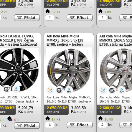
50,00 Kč
3 206,50
2 850,00 Kč
3 448,50
1 950,00 Kč
2 35
Kč
Kč
Kč
 DPH
s DPH
bez DPH
s DPH
bez DPH
s
2 ks
32 ks
1 ks
ks
ks
ks
 kola BORBET CWG,
Alu kola Mille Miglia
Alu kola Mille Miglia
6 5x118 ET68, černá
MMRX3, 16x6.5 5x118
MMRX3, 16x6.5 5x
klá + leštění (zátěžová)
ET68, šedivá + leštění
ET68, stříbrná (zát
(zátěžová)
 kola BORBET CWG, 16x6
Alu kola Mille Miglia MMRX3,
Alu kola Mille Migli
18 ET68, černá lesklá +
16x6.5 5x118 ET68, šedivá +
16x6.5 5x118 ET68, 
ění (zátěžová)
leštění (zátěžová)
(zátěžová)
99,00 Kč
5 201,79
2 650,00 Kč
3 206,50
2 600,00 Kč
3 14
Kč
Kč
Kč
 DPH
s DPH
bez DPH
s DPH
bez DPH
s
17 ks
16 ks
 ks
4 ks
ks
ks
ks