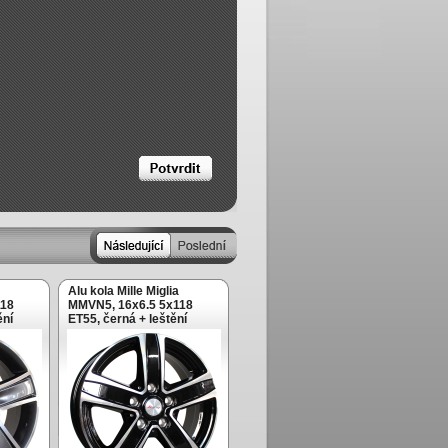
Alu kola Mille Miglia
118
MMVN5, 16x6.5 5x118
ění
ET55, černá + leštění
(zátěžová)