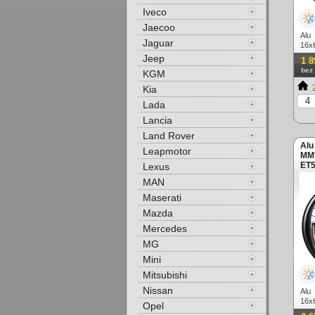
Iveco
Jaecoo
Alu
Jaguar
16x
lešt
Jeep
1 8
bez
KGM
2
Kia
Lada
Lancia
Land Rover
Alu
Leapmotor
MMV
ET5
Lexus
(zá
MAN
Maserati
Mazda
Mercedes
MG
Mini
Mitsubishi
Nissan
Alu
16x
Opel
lešt