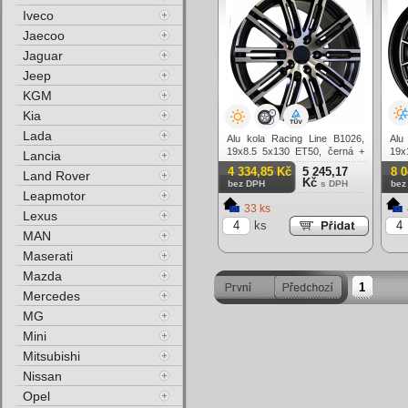
Iveco
Jaecoo
Jaguar
Jeep
KGM
Kia
Lada
Alu kola Racing Line B1026,
Al
19x8.5 5x130 ET50, černá +
19x
Lancia
leštění
lesk
4 334,85 Kč
5 245,17
8 
Land Rover
Kč
bez DPH
s DPH
bez
Leapmotor
33 ks
Lexus
ks
MAN
Maserati
Mazda
1
Mercedes
MG
Mini
Mitsubishi
Nissan
Opel