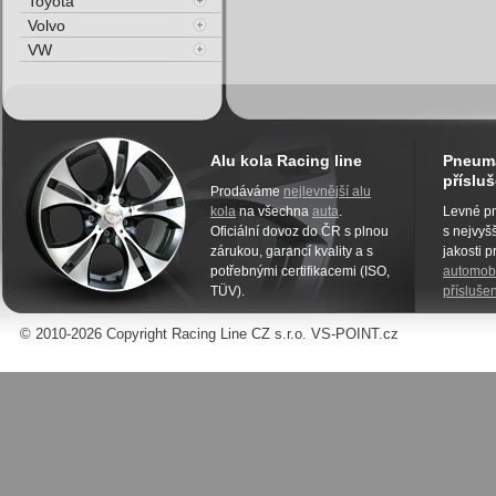
Toyota
Volvo
VW
Alu kola Racing line
Pneuma
přísluš
Prodáváme
nejlevnější alu
kola
na všechna
auta
.
Levné pn
Oficiální dovoz do ČR s plnou
s nejvyšš
zárukou, garancí kvality a s
jakosti 
potřebnými certifikacemi (ISO,
automobi
TÜV).
příslušen
© 2010-2026 Copyright Racing Line CZ s.r.o. VS-POINT.cz