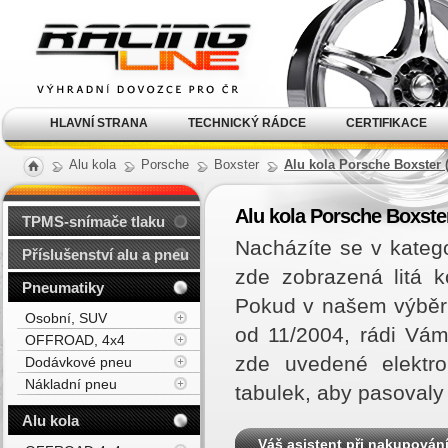
Alu kola, elektrony, litá
kola Racing Line
HLAVNÍ STRANA
TECHNICKÝ RÁDCE
CERTIFIKACE
Alu kola
Porsche
Boxster
Alu kola Porsche Boxster (
Alu kola Porsche Boxster
TPMS-snímače tlaku
Nacházíte se v kateg
Příslušenství alu a pneu
zde zobrazená litá 
Pneumatiky
Pokud v našem výběru
Osobní, SUV
od 11/2004, rádi Vá
OFFROAD, 4x4
zde uvedené elektro
Dodávkové pneu
Nákladní pneu
tabulek, aby pasovaly
Alu kola
Váš asistent při nakupován