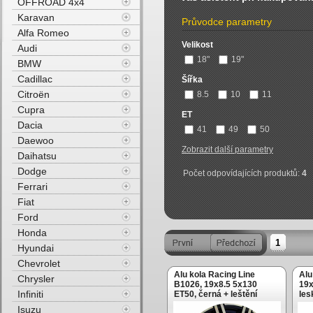
OFFROAD 4x4
Karavan
Průvodce parametry
Alfa Romeo
Velikost
Audi
18"
19"
BMW
Cadillac
Šířka
Citroën
8.5
10
11
Cupra
ET
Dacia
41
49
50
Daewoo
Zobrazit další parametry
Daihatsu
Dodge
Počet odpovídajících produktů:
4
Ferrari
Fiat
Ford
Honda
1
Hyundai
Chevrolet
Alu kola Racing Line
Al
Chrysler
B1026, 19x8.5 5x130
19x
Infiniti
ET50, černá + leštění
les
Isuzu