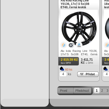
Alu kola Racing Line
Alu
Y0136, 17x7.5 5x108
18x
ET40, černá lesklá
les
Alu kola Racing Line Y0136,
Alu
17x7.5 5x108 ET40, černá
5x1
lesklá
2 819,59 Kč
3 411,71
3 
Kč
bez DPH
s DPH
bez
60 ks
ks
1
2
3