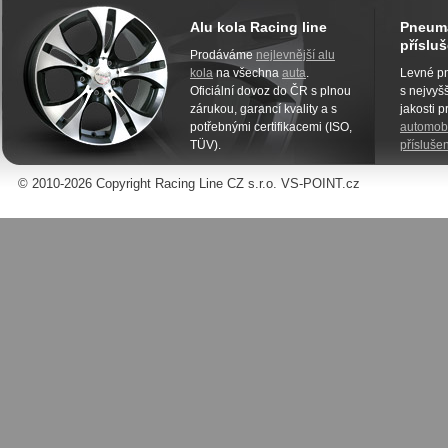
Alu kola Racing line
Pneuma
přísluš
Prodáváme
nejlevnější alu
kola
na všechna
auta
.
Levné pn
Oficiální dovoz do ČR s plnou
s nejvyšš
zárukou, garancí kvality a s
jakosti 
potřebnými certifikacemi (ISO,
automobi
TÜV).
příslušen
© 2010-2026 Copyright Racing Line CZ s.r.o. VS-POINT.cz