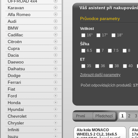
OFFROAD 4x4
Karavan
Váš asistent při nakupován
Alfa Romeo
Průvodce parametry
Audi
BMW
Velikost
Cadillac
16"
17"
18"
Citroën
Šířka
Cupra
6.5
7
7.5
8
Dacia
ET
Daewoo
35
36
38
40
Daihatsu
Zobrazit další parametry
Dodge
Ferrari
Počet odpovídajících produktů:
17
Fiat
Ford
Honda
Hyundai
Chevrolet
1
2
3
Chrysler
Infiniti
Alu kola MONACO
Alu
WHEELS 2 CL2, 16x6.5
17x
Isuzu