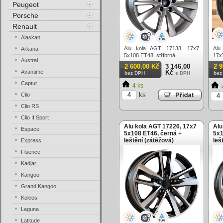
Peugeot
Porsche
Renault
Alaskan
Alu kola AGT 17133, 17x7
Alu
Arkana
5x108 ET48, stříbrná
17x
Austral
lesk
2 600,00 Kč
3 146,00
2 
Avantime
Kč
bez DPH
s DPH
bez
Captur
4 ks
ks
Clio
Clio RS
Clio II Sport
Alu kola AGT 17226, 17x7
Alu
Espace
5x108 ET46, černá +
5x1
leštění (zátěžová)
leš
Express
Fluence
Kadjar
Kangoo
Grand Kangoo
Koleos
Laguna
Latitude