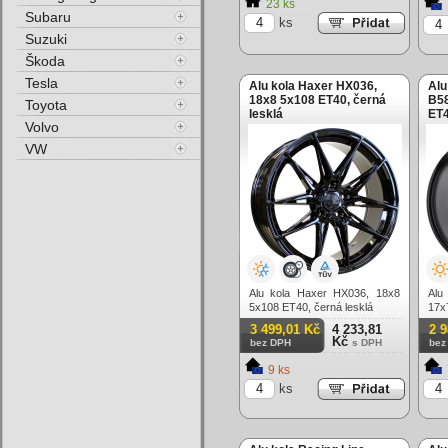
23 ks
Subaru
ks
Suzuki
Škoda
Tesla
Alu kola Haxer HX036,
Alu
18x8 5x108 ET40, černá
B58
Toyota
lesklá
ET4
Volvo
VW
Alu kola Haxer HX036, 18x8
Alu
5x108 ET40, černá lesklá
17x
lešt
3 499,01 Kč
4 233,81
2 
Kč
bez DPH
s DPH
bez
9 ks
ks