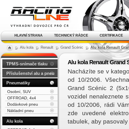
Alu kola, elektrony, litá
kola Racing Line
HLAVNÍ STRANA
TECHNICKÝ RÁDCE
CERTIFIKACE
Alu kola
Renault
Grand Scénic
Alu kola Renault Gran
Alu kola Renault Grand S
TPMS-snímače tlaku
Nacházíte se v katego
Příslušenství alu a pneu
od 10/2006. Všechna
Pneumatiky
Grand Scénic 2 (5x1
Osobní, SUV
vozidel nenaleznete 
OFFROAD, 4x4
od 10/2006, rádi Vá
Dodávkové pneu
Nákladní pneu
zde uvedené elektro
tabulek, aby pasovaly
Alu kola