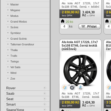
Alu kola AGT 17226, 17x7
Alu
Master
5x108 ET46, černá + leštění
5x1
Megane
(zátěžová)
2 830,00 Kč
3 424,30
2 
Kč
bez DPH
s DPH
bez
Modus
Grand Modus
20 ks
ks
Scénic
Symbioz
Grand Scénic
Alu kola AGT 17226, 17x7
Alu
Talisman Grandtour
5x108 ET46, černá lesklá
B10
(zátěžová)
čer
Thalia
Trafic
Twingo
Vel Satis
Wind
Zoe
Rover
Saab
Alu kola AGT 17226, 17x7
Alu
5x108 ET46, černá lesklá
18x
Seat
(zátěžová)
2 830,00 Kč
3 424,30
3 
Smart
Kč
bez DPH
s DPH
bez
SsangYong