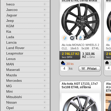
5x108 ET45, černá lesklá
leš
Iveco
Jaecoo
Jaguar
Jeep
KGM
Kia
Lada
Lancia
Alu kola MONACO WHEELS 2
Alu
Land Rover
CL2, 16x6.5 5x108 ET45,
5x1
černá lesklá
Leapmotor
2 746,17 Kč
3 322,86
2 
Kč
bez DPH
s DPH
bez
Lexus
MAN
20 ks
ks
Maserati
Mazda
Mercedes
Alu kola AGT 17133, 17x7
Alu
MG
5x108 ET48, stříbrná
A14
ET4
Mini
Mitsubishi
Nissan
Opel