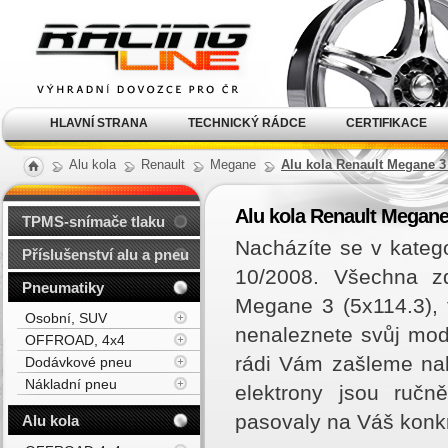
Alu kola, elektrony, litá
kola Racing Line
HLAVNÍ STRANA
TECHNICKÝ RÁDCE
CERTIFIKACE
Alu kola
Renault
Megane
Alu kola Renault Megane 3 
Alu kola Renault Megane 
TPMS-snímače tlaku
Nacházíte se v katego
Příslušenství alu a pneu
10/2008. Všechna zd
Pneumatiky
Megane 3 (5x114.3),
Osobní, SUV
nenaleznete svůj mod
OFFROAD, 4x4
rádi Vám zašleme na
Dodávkové pneu
Nákladní pneu
elektrony jsou ručn
pasovaly na Váš konk
Alu kola