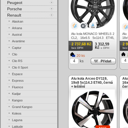
Peugeot
Porsche
Renault
Alaskan
Arkana
Alu kola MONACO WHEELS 2
Alu
Austral
CL2, 16x6.5 5x114.3 ET45,
18x
Avantime
černá lesklá
lesk
2 737,68 Kč
3 312,59
2 
Kč
Captur
bez DPH
s DPH
bez
Clio
20 ks
ks
Clio RS
Clio II Sport
Espace
Alu kola Arceo DY119,
Alu
Express
19x8 5x114.3 ET40, černá
16x
+ leštění
čer
Fluence
Kadjar
Kangoo
Grand Kangoo
Koleos
Laguna
Latitude