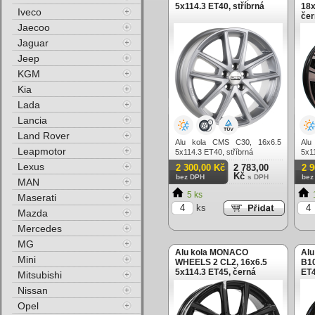
5x114.3 ET40, stříbrná
18x
Iveco
čer
Jaecoo
Jaguar
Jeep
KGM
Kia
Lada
Lancia
Land Rover
Alu kola CMS C30, 16x6.5
Alu
Leapmotor
5x114.3 ET40, stříbrná
5x1
(zá
Lexus
2 300,00 Kč
2 783,00
2 
Kč
bez DPH
s DPH
bez
MAN
5 ks
Maserati
ks
Mazda
Mercedes
MG
Alu kola MONACO
Alu
Mini
WHEELS 2 CL2, 16x6.5
B10
5x114.3 ET45, černá
ET4
Mitsubishi
lesklá
Nissan
Opel