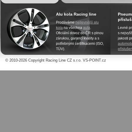
Alu kola Racing line
Pneuma
přísluš
Prodáváme
nejlevnější alu
kola
na všechna
auta
.
Levné pn
Oficiální dovoz do ČR s plnou
s nejvyšš
zárukou, garancí kvality a s
jakosti 
potřebnými certifikacemi (ISO,
automobi
TÜV).
příslušen
© 2010-2026 Copyright Racing Line CZ s.r.o. VS-POINT.cz