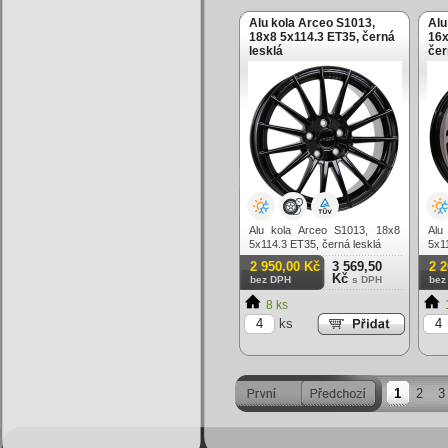
Alu kola Arceo S1013,
Alu
18x8 5x114.3 ET35, černá
16x
lesklá
čer
Alu kola Arceo S1013, 18x8
Alu
5x114.3 ET35, černá lesklá
5x11
2 950,00 Kč
3 569,50
2 
Kč
bez DPH
s DPH
bez
8 ks
ks
1
2
3