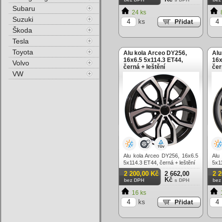
Subaru
24 ks
Suzuki
ks
Škoda
Tesla
Toyota
Alu kola Arceo DY256,
Alu
16x6.5 5x114.3 ET44,
16x
Volvo
černá + leštění
čer
VW
Alu kola Arceo DY256, 16x6.5
Alu
5x114.3 ET44, černá + leštění
5x11
2 200,00 Kč
2 662,00
2 
Kč
bez DPH
s DPH
bez
16 ks
ks