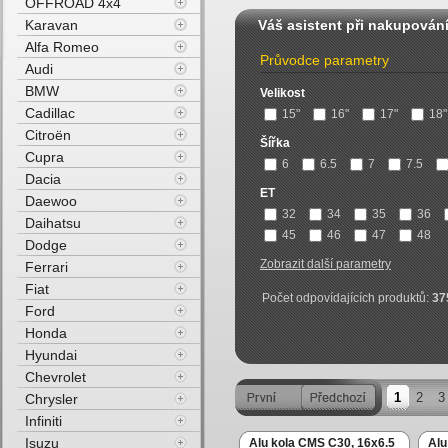
OFFROAD 4x4
Karavan
Váš asistent při nakupován
Alfa Romeo
Průvodce parametry
Audi
BMW
Velikost
Cadillac
15"
16"
17"
18"
Citroën
Šířka
Cupra
6
6.5
7
7.5
Dacia
ET
Daewoo
32
34
35
36
Daihatsu
45
46
47
48
Dodge
Zobrazit další parametry
Ferrari
Fiat
Počet odpovídajících produktů:
37
Ford
Honda
Hyundai
Chevrolet
1
2
3
Chrysler
Infiniti
Isuzu
Alu kola CMS C30, 16x6.5
Alu