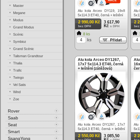
Master
Alu kola Arceo DY119, 19x8
Alu
Megane
5x114.3 ET40, černá + leštění
5x11
Modus
2 990,00 Kč
3 617,90
2 
Kč
bez DPH
s DPH
bez
Grand Modus
8 ks
Scénic
ks
Symbioz
Grand Scénic
Talisman Grandtour
Alu kola Arceo DY1267,
Alu
Thalia
17x7 5x114.3 ET40, černá
16x
+ leštění (zátěžová)
čer
Trafic
Twingo
Vel Satis
Wind
Zoe
Rover
Saab
Seat
Alu kola Arceo DY1267, 17x7
Alu
5x114.3 ET40, černá + leštění
5x11
Smart
(zátěžová)
2 550,00 Kč
3 085,50
2 
SsangYong
Kč
bez DPH
s DPH
bez