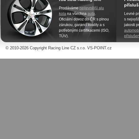
přísluš
Prodáváme
nejlevnější alu
kola
na všechna
auta
.
Levné pn
Oficiální dovoz do ČR s plnou
s nejvyšš
zárukou, garancí kvality a s
jakosti 
potřebnými certifikacemi (ISO,
automobi
TÜV).
příslušen
© 2010-2026 Copyright Racing Line CZ s.r.o. VS-POINT.cz