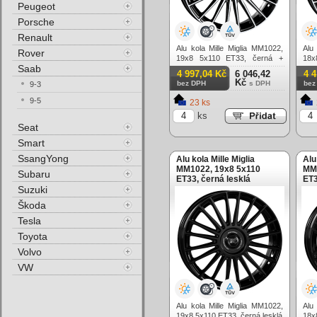
Peugeot
Porsche
Renault
Alu kola Mille Miglia MM1022,
Alu
Rover
19x8 5x110 ET33, černá +
18x
Saab
leštění
lešt
4 997,04 Kč
6 046,42
4 
Kč
bez DPH
s DPH
bez
9-3
9-5
23 ks
ks
Seat
Smart
SsangYong
Alu kola Mille Miglia
Alu
MM1022, 19x8 5x110
MM1
Subaru
ET33, černá lesklá
ET3
Suzuki
Škoda
Tesla
Toyota
Volvo
VW
Alu kola Mille Miglia MM1022,
Alu
19x8 5x110 ET33, černá lesklá
18x