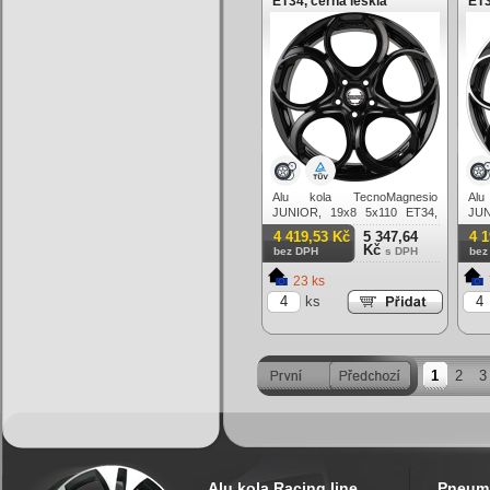
ET34, černá lesklá
ET3
Alu kola TecnoMagnesio
Al
JUNIOR, 19x8 5x110 ET34,
JUN
černá lesklá
čern
4 419,53 Kč
5 347,64
4 
Kč
bez DPH
s DPH
bez
23 ks
ks
1
2
3
Alu kola Racing line
Pneuma