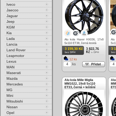
Iveco
Jaecoo
Jaguar
Jeep
KGM
Kia
Lada
Alu kola Haxer HX036, 17x8
Alu
5x110 ET38, černá lesklá
5x1
Lancia
3 159,30 Kč
3 822,76
3 
Land Rover
Kč
bez DPH
s DPH
bez
Leapmotor
12 ks
Lexus
ks
MAN
Maserati
Mazda
Alu kola Mille Miglia
Alu
MM1022, 19x8 5x110
MM1
Mercedes
ET33, černá + leštění
ET3
MG
Mini
Mitsubishi
Nissan
Opel