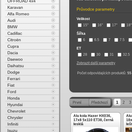
OFFROAD 4x4
Karavan
Průvodce parametry
Alfa Romeo
Velikost
Audi
15"
16"
17"
18"
BMW
Cadillac
Šířka
Citroën
6
6.5
7
7.5
Cupra
ET
Dacia
28
30
31
32.5
Daewoo
Zobrazit další parametry
Daihatsu
Dodge
Počet odpovídajících produktů:
55
Ferrari
Fiat
Ford
Honda
1
2
3
Hyundai
Chevrolet
Alu kola Haxer HX036,
Alu
Chrysler
17x8 5x110 ET38, černá
18x
Infiniti
lesklá
leš
Isuzu