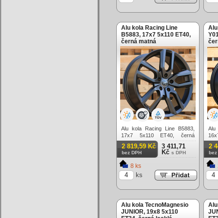
Alu kola Racing Line
Alu
B5883, 17x7 5x110 ET40,
Y01
černá matná
čer
Alu kola Racing Line B5883,
Alu
17x7 5x110 ET40, černá
16
matná
mat
2 819,59 Kč
3 411,71
2 
Kč
bez DPH
s DPH
bez
8 ks
ks
Alu kola TecnoMagnesio
Alu
JUNIOR, 19x8 5x110
JUN