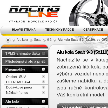
Alu kola, elektrony, litá
kola Racing Line
HLAVNÍ STRANA
TECHNICKÝ RÁDCE
CERTIFIKACE
Alu kola
Saab
9-3
Alu kola Saab 9-3 (5x110), od 09/
Alu kola Saab 9-3 (5x110
TPMS-snímače tlaku
Nacházíte se v kate
Příslušenství alu a pneu
zobrazená litá kola 
Pneumatiky
výběru vozidel nenal
Osobní, SUV
zašleme nabídku a d
OFFROAD, 4x4
jsou ručně kontrolov
Dodávkové pneu
Nákladní pneu
Váš konkrétní model.
Alu kola
Váš asistent při nakupován