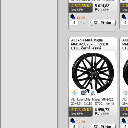
4 640,35 Kč
5 614,82
4 
Kč
bez DPH
s DPH
bez
23 ks
ks
Alu kola Mille Miglia
Alu
MM1023, 20x8.5 5x110
MM1
ET30, černá lesklá
ET3
Alu kola Mille Miglia MM1023,
Alu
20x8.5 5x110 ET30, černá
19x
lesklá
5 744,40 Kč
6 950,73
4 
Kč
bez DPH
s DPH
bez
45 ks
ks