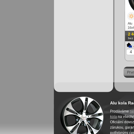
Alu
16x
matn
2 4
bez
Alu kola Ra
Prodáváme
ne
kola
na všech
Oficiální dovo
zárukou, garanc
potřebnými cer