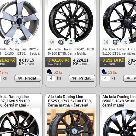
 kola Racing Line BK217,
Alu kola Haxer HX042, 18x8
Alu kola Haxer HX03
8 5x100 ET35, šedivá
5x100 ET35, černá lesklá
5x100 ET38, černá les
á + leštění
21,61 Kč
4 019,15
3 491,08 Kč
4 224,21
3 152,14 Kč
3 81
Kč
Kč
Kč
 DPH
s DPH
bez DPH
s DPH
bez DPH
s
43 ks
52 ks
13 ks
ks
ks
ks
 kola Racing Line
Alu kola Racing Line
Alu kola Racing Lin
87, 16x6.5 5x100
B5253, 17x7 5x100 ET38,
B5083, 18x8 5x100
0, černá matná +
černá matná + červený
černá matná
tění
límec