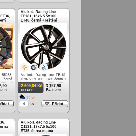
e
Alu kola Racing Line
 ET36,
FE181, 16x6.5 5x100
vený
ET40, černá + leštění
e B5253,
Alu kola Racing Line FE181,
 černá
16x6.5 5x100 ET40, černá +
leštění
7,90
2 609,84 Kč
3 157,90
Kč
 DPH
bez DPH
s DPH
72 ks
ks
36,
Alu kola Racing Line
černá
Q1131, 17x7.5 5x100
ET35, černá matná