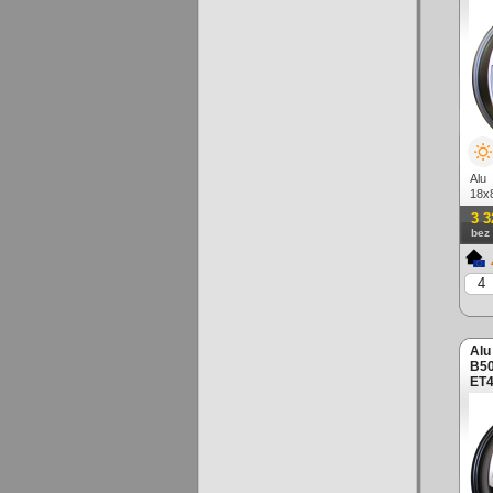
Alu
18x
matn
3 3
bez
Alu
B50
ET4
leš