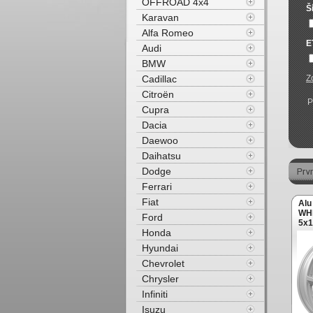
OFFROAD 4x4
Š
Karavan
Alfa Romeo
E
Audi
BMW
Cadillac
Z
Citroën
P
Cupra
Dacia
Daewoo
Daihatsu
Dodge
Ferrari
Fiat
Alu
WHE
Ford
5x1
Honda
Hyundai
Chevrolet
Chrysler
Infiniti
Isuzu