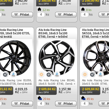
00,00 Kč
2 662,00
2 300,00 Kč
2 783,00
2 250,00 Kč
2 72
Kč
Kč
Kč
 DPH
s DPH
bez DPH
s DPH
bez DPH
s
 ks
12 ks
8 ks
ks
ks
ks
 kola Racing Line
Alu kola Racing Line
Alu kola Racing Lin
59, 18x8 5x100 ET35,
B5340, 16x6.5 5x100
SK516, 16x6.5 5x1
ná lesklá
ET40, černá + leštění
ET40, černá + leště
 kola Racing Line B1059,
Alu kola Racing Line B5340,
Alu kola Racing Lin
 5x100 ET35, černá lesklá
16x6.5 5x100 ET40, černá +
16x6.5 5x100 ET40, 
leštění
leštění
21,61 Kč
4 019,15
2 609,84 Kč
3 157,90
2 609,84 Kč
3 15
Kč
Kč
Kč
 DPH
s DPH
bez DPH
s DPH
bez DPH
s
15 ks
20 ks
45 ks
ks
ks
ks