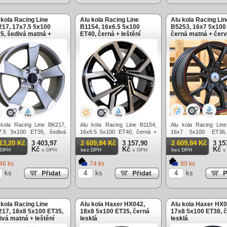
 kola Racing Line
Alu kola Racing Line
Alu kola Racing Lin
17, 17x7.5 5x100
B1154, 16x6.5 5x100
B5253, 16x7 5x100
5, šedivá matná +
ET40, černá + leštění
černá matná + čer
tění
límec
 kola Racing Line BK217,
Alu kola Racing Line B1154,
Alu kola Racing Lin
7.5 5x100 ET35, šedivá
16x6.5 5x100 ET40, černá +
16x7 5x100 ET36,
á + leštění
leštění
matná + červený límec
13,20 Kč
3 403,97
2 609,84 Kč
3 157,90
2 609,84 Kč
3 15
Kč
Kč
Kč
 DPH
s DPH
bez DPH
s DPH
bez DPH
s
46 ks
74 ks
80 ks
ks
ks
ks
 kola Racing Line
Alu kola Haxer HX042,
Alu kola Haxer HX0
17, 18x8 5x100 ET35,
18x8 5x100 ET35, černá
17x8 5x100 ET38, 
ivá matná + leštění
lesklá
lesklá