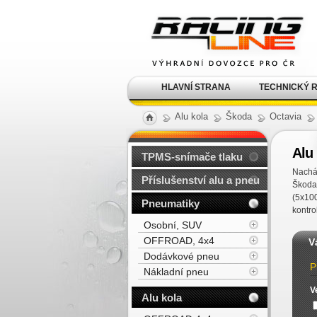
Alu kola, elektrony, litá
kola Racing Line
HLAVNÍ STRANA
TECHNICKÝ 
Alu kola
Škoda
Octavia
Alu
TPMS-snímače tlaku
Nacház
Příslušenství alu a pneu
Škoda
(5x10
Pneumatiky
kontro
Osobní, SUV
OFFROAD, 4x4
V
Dodávkové pneu
P
Nákladní pneu
V
Alu kola