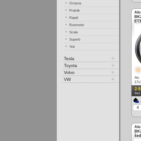
Octavia
Praktik
Alu
BK2
Rapid
ET3
Roomster
leš
Scala
Superb
Yeti
Tesla
Toyota
Volvo
Alu
VW
17x
matn
2 8
bez
Alu
BK2
šed