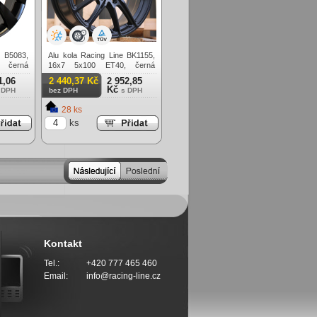
e B5083,
Alu kola Racing Line BK1155,
 černá
16x7 5x100 ET40, černá
matná
1,06
2 440,37 Kč
2 952,85
Kč
 DPH
bez DPH
s DPH
28 ks
ks
Kontakt
Tel.:
+420 777 465 460
Email:
info@racing-line.cz