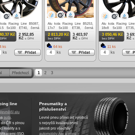
 kola Racing Line B5087,
Alu kola Racing Line B5253,
Alu kola Racing Lin
6.5 5x100 ET40, černá
17x7 5x100 ET38, černá
18x8 5x100 ET35,
á + leštění
matná + červený límec
matná
40,37 Kč
2 952,85
2 813,20 Kč
3 403,97
3 050,46 Kč
3 69
Kč
Kč
Kč
 DPH
s DPH
bez DPH
s DPH
bez DPH
s
4 ks
64 ks
11 ks
ks
ks
ks
1
2
3
cing line
Pneumatiky a
příslušenství
jlevnější alu
na
auta
.
Levné pneu přímo od výrobců
z do ČR s plnou
s nejvyšší kvalitou první
í kvality a s
jakosti pro všechny
tifikacemi (ISO,
automobily
.
Alu a pneu