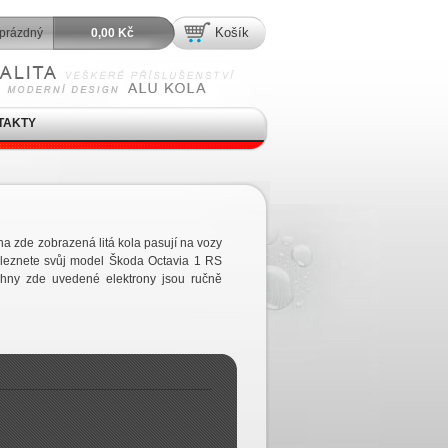
Košík
prázdný
0,00 Kč
TAKTY
a zde zobrazená litá kola pasují na vozy
leznete svůj model Škoda Octavia 1 RS
hny zde uvedené elektrony jsou ručně