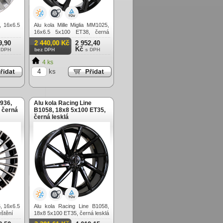
, 16x6.5
Alu kola Mille Miglia MM1025,
16x6.5 5x100 ET38, černá
lesklá
9,90
2 440,00 Kč
2 952,40
Kč
 DPH
bez DPH
s DPH
4 ks
ks
936,
Alu kola Racing Line
 černá
B1058, 18x8 5x100 ET35,
černá lesklá
, 16x6.5
Alu kola Racing Line B1058,
eštění
18x8 5x100 ET35, černá lesklá