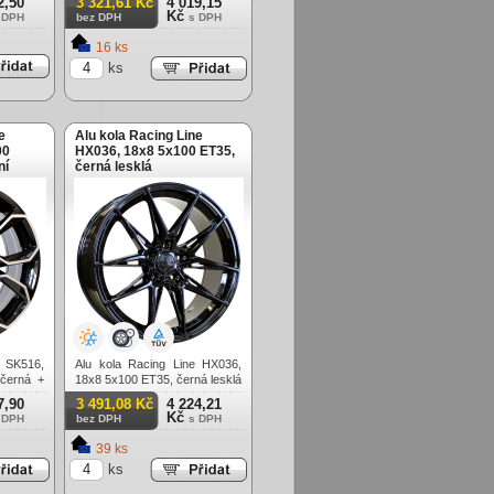
2,50
3 321,61 Kč
4 019,15
Kč
 DPH
bez DPH
s DPH
16 ks
ks
e
Alu kola Racing Line
00
HX036, 18x8 5x100 ET35,
ní
černá lesklá
e SK516,
Alu kola Racing Line HX036,
černá +
18x8 5x100 ET35, černá lesklá
7,90
3 491,08 Kč
4 224,21
Kč
 DPH
bez DPH
s DPH
39 ks
ks