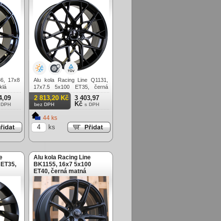
6, 17x8
Alu kola Racing Line Q1131,
klá
17x7.5 5x100 ET35, černá
matná
4,09
2 813,20 Kč
3 403,97
Kč
 DPH
bez DPH
s DPH
44 ks
ks
e
Alu kola Racing Line
 ET35,
BK1155, 16x7 5x100
ET40, černá matná