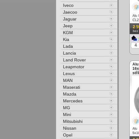
Iveco
Jaecoo
Alu
Jaguar
CL2
stří
Jeep
2 5
bez
KGM
Kia
Lada
Lancia
Land Rover
Alu
Leapmotor
16x
stř
Lexus
MAN
Maserati
Mazda
Mercedes
MG
Mini
Mitsubishi
Nissan
Alu
5x10
Opel