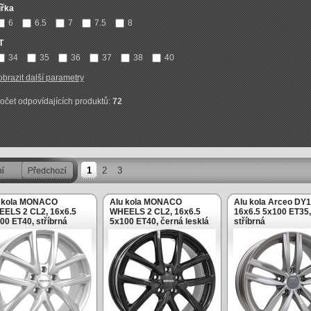
ířka
6
6.5
7
7.5
8
T
34
35
36
37
38
40
obrazit další parametry
očet odpovídajících produktů:
72
1
2
3
 kola MONACO
Alu kola MONACO
Alu kola Arceo DY1
ELS 2 CL2, 16x6.5
WHEELS 2 CL2, 16x6.5
16x6.5 5x100 ET35,
00 ET40, stříbrná
5x100 ET40, černá lesklá
stříbrná