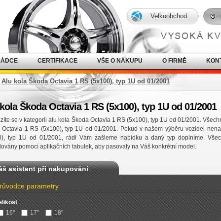
Velkoobchod
RÁDCE
CERTIFIKACE
VŠE O NÁKUPU
O FIRMĚ
KON
Alu kola Škoda Octavia 1 RS (5x100), typ 1U od 01/2001
 kola Škoda Octavia 1 RS (5x100), typ 1U od 01/2001
íte se v kategorii alu kola Škoda Octavia 1 RS (5x100), typ 1U od 01/2001. Všechn
 Octavia 1 RS (5x100), typ 1U od 01/2001. Pokud v našem výběru vozidel nena
0), typ 1U od 01/2001, rádi Vám zašleme nabídku a daný typ doplníme. Všec
lovány pomocí aplikačních tabulek, aby pasovaly na Váš konkrétní model.
áš asistent při nakupování
růvodce parametry
elikost
16"
17"
18"