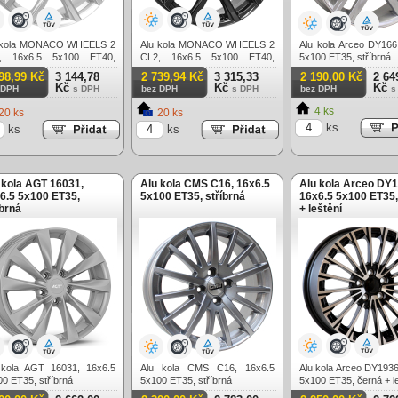
 kola MONACO WHEELS 2
Alu kola MONACO WHEELS 2
Alu kola Arceo DY166
, 16x6.5 5x100 ET40,
CL2, 16x6.5 5x100 ET40,
5x100 ET35, stříbrná
brná
černá lesklá
98,99 Kč
3 144,78
2 739,94 Kč
3 315,33
2 190,00 Kč
2 64
Kč
Kč
Kč
 DPH
s DPH
bez DPH
s DPH
bez DPH
s
4 ks
20 ks
20 ks
ks
ks
ks
 kola AGT 16031,
Alu kola CMS C16, 16x6.5
Alu kola Arceo DY1
6.5 5x100 ET35,
5x100 ET35, stříbrná
16x6.5 5x100 ET35,
íbrná
+ leštění
 kola AGT 16031, 16x6.5
Alu kola CMS C16, 16x6.5
Alu kola Arceo DY1936
0 ET35, stříbrná
5x100 ET35, stříbrná
5x100 ET35, černá + l