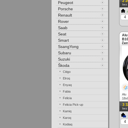
2 2
Peugeot
bez
Porsche
4
Renault
Rover
Saab
Seat
Alu
B10
Smart
čer
SsangYong
Subaru
Suzuki
Škoda
Citigo
Elroq
Enyaq
Fabia
Alu
Felicia
18x8
3 3
Felicia Pick-up
bez
Kamiq
Karoq
Kodiaq