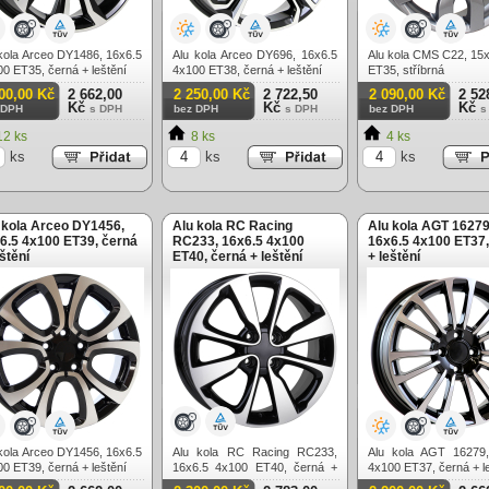
kola Arceo DY1486, 16x6.5
Alu kola Arceo DY696, 16x6.5
Alu kola CMS C22, 15
0 ET35, černá + leštění
4x100 ET38, černá + leštění
ET35, stříbrná
00,00 Kč
2 662,00
2 250,00 Kč
2 722,50
2 090,00 Kč
2 52
Kč
Kč
Kč
 DPH
s DPH
bez DPH
s DPH
bez DPH
s
2 ks
8 ks
4 ks
ks
ks
ks
 kola Arceo DY1456,
Alu kola RC Racing
Alu kola AGT 16279
6.5 4x100 ET39, černá
RC233, 16x6.5 4x100
16x6.5 4x100 ET37,
eštění
ET40, černá + leštění
+ leštění
kola Arceo DY1456, 16x6.5
Alu kola RC Racing RC233,
Alu kola AGT 16279,
0 ET39, černá + leštění
16x6.5 4x100 ET40, černá +
4x100 ET37, černá + l
leštění