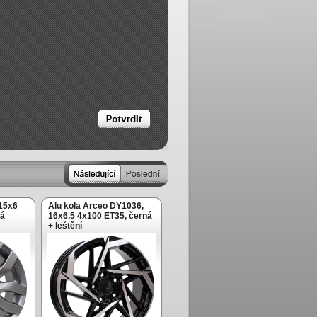
 15x6
Alu kola Arceo DY1036,
ná
16x6.5 4x100 ET35, černá
+ leštění