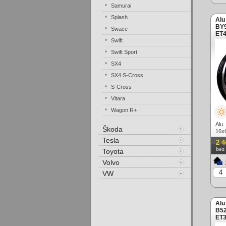
Samurai
Splash
Alu
BY9
Swace
ET4
Swift
Swift Sport
SX4
SX4 S-Cross
S-Cross
Vitara
Wagon R+
Alu
Škoda
16x
lešt
Tesla
2 4
bez
Toyota
Volvo
VW
Alu
B52
ET3