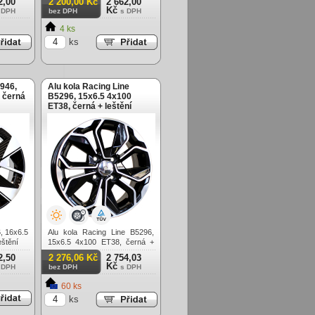
2,00
2 200,00 Kč
2 662,00
Kč
 DPH
bez DPH
s DPH
4 ks
ks
946,
Alu kola Racing Line
 černá
B5296, 15x6.5 4x100
ET38, černá + leštění
, 16x6.5
Alu kola Racing Line B5296,
eštění
15x6.5 4x100 ET38, černá +
leštění
2,50
2 276,06 Kč
2 754,03
Kč
 DPH
bez DPH
s DPH
60 ks
ks