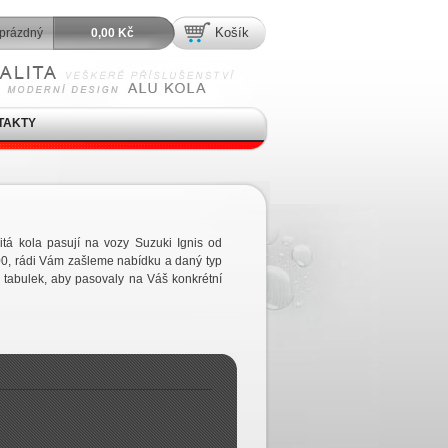
Košík
prázdný
0,00 Kč
TAKTY
itá kola pasují na vozy Suzuki Ignis od
00, rádi Vám zašleme nabídku a daný typ
 tabulek, aby pasovaly na Váš konkrétní