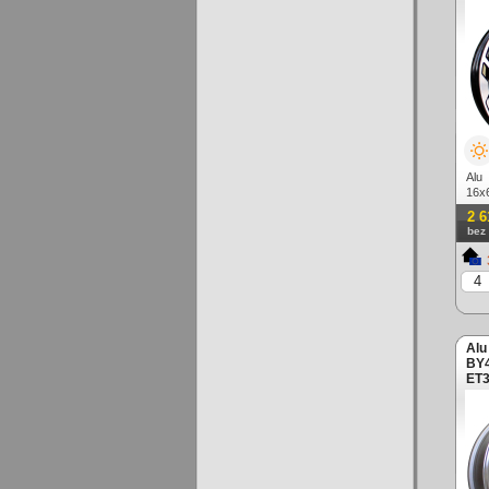
Alu
16x
lešt
2 6
bez
Alu
BY4
ET3
lím