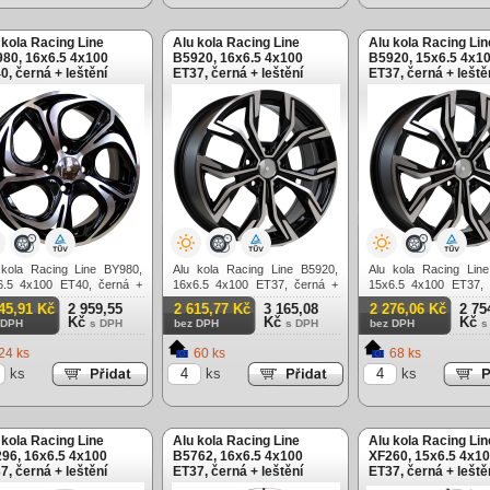
 kola Racing Line
Alu kola Racing Line
Alu kola Racing Lin
80, 16x6.5 4x100
B5920, 16x6.5 4x100
B5920, 15x6.5 4x1
0, černá + leštění
ET37, černá + leštění
ET37, černá + leště
 kola Racing Line BY980,
Alu kola Racing Line B5920,
Alu kola Racing Lin
6.5 4x100 ET40, černá +
16x6.5 4x100 ET37, černá +
15x6.5 4x100 ET37, 
ění
leštění
leštění
45,91 Kč
2 959,55
2 615,77 Kč
3 165,08
2 276,06 Kč
2 75
Kč
Kč
Kč
 DPH
s DPH
bez DPH
s DPH
bez DPH
s
24 ks
60 ks
68 ks
ks
ks
ks
 kola Racing Line
Alu kola Racing Line
Alu kola Racing Lin
96, 16x6.5 4x100
B5762, 16x6.5 4x100
XF260, 15x6.5 4x1
7, černá + leštění
ET37, černá + leštění
ET37, černá + leště