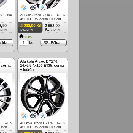
x6 4x100
Alu kola Arceo DY1036, 16x6.5
4x100 ET35, černá + leštění
8,90
2 200,00 Kč
2 662,00
Kč
 DPH
bez DPH
s DPH
8 ks
ks
,
Alu kola Arceo DY176,
 černá
16x6.5 4x100 ET35, černá
+ leštění
 16x6.5
Alu kola Arceo DY176, 16x6.5
eštění
4x100 ET35, černá + leštění