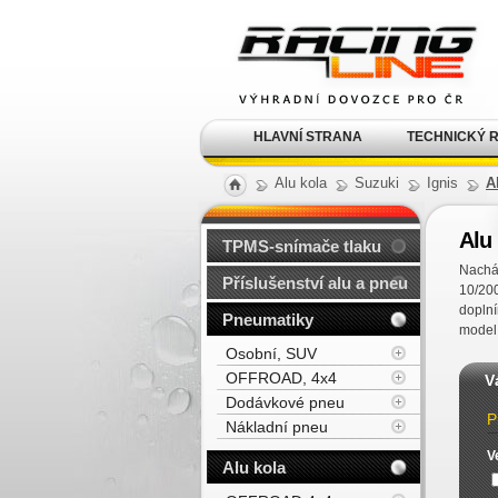
Alu kola, elektrony, litá
kola Racing Line
HLAVNÍ STRANA
TECHNICKÝ 
Alu kola
Suzuki
Ignis
A
Alu 
TPMS-snímače tlaku
Nacház
Příslušenství alu a pneu
10/200
doplní
Pneumatiky
model
Osobní, SUV
OFFROAD, 4x4
V
Dodávkové pneu
P
Nákladní pneu
V
Alu kola