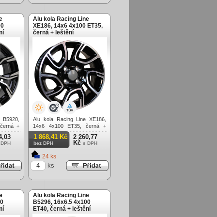
e
Alu kola Racing Line
00
XE186, 14x6 4x100 ET35,
ní
černá + leštění
e B5920,
Alu kola Racing Line XE186,
černá +
14x6 4x100 ET35, černá +
leštění
4,03
1 868,41 Kč
2 260,77
Kč
 DPH
bez DPH
s DPH
24 ks
ks
e
Alu kola Racing Line
00
B5296, 16x6.5 4x100
ní
ET40, černá + leštění