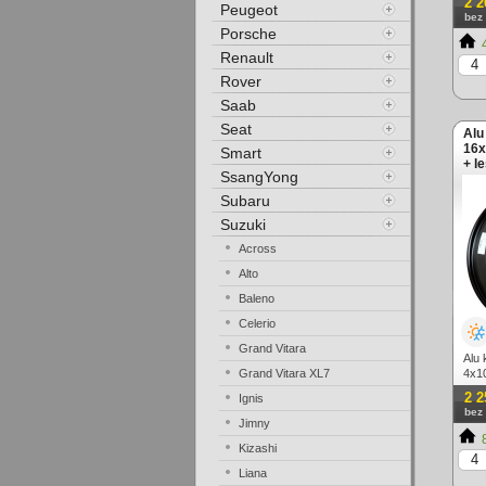
2 2
Peugeot
bez
Porsche
4
Renault
Rover
Saab
Seat
Alu
16x
Smart
+ l
SsangYong
Subaru
Suzuki
Across
Alto
Baleno
Celerio
Grand Vitara
Alu 
Grand Vitara XL7
4x10
2 2
Ignis
bez
Jimny
8
Kizashi
Liana