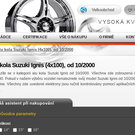
Velkoobchod
RÁDCE
CERTIFIKACE
VŠE O NÁKUPU
O FIRMĚ
KON
lu kola Suzuki Ignis (4x100), od 10/2000
kola Suzuki Ignis (4x100), od 10/2000
íte se v kategorii alu kola Suzuki Ignis od 10/2000. Všechna zde zobrazená l
0. Pokud v našem výběru vozidel nenaleznete svůj model Suzuki Ignis od 10/20
me. Všechny zde uvedené elektrony jsou ručně kontrolovány pomocí aplikačních
.
áš asistent při nakupování
růvodce parametry
elikost
14"
15"
16"