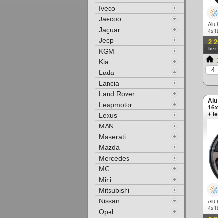
Iveco
Jaecoo
Alu 
Jaguar
4x10
Jeep
2 2
bez
KGM
1
Kia
Lada
Lancia
Land Rover
Alu
Leapmotor
16x
+ l
Lexus
MAN
Maserati
Mazda
Mercedes
MG
Mini
Mitsubishi
Nissan
Alu 
4x10
Opel