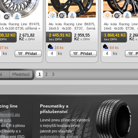
 kola Racing Line BY479,
Alu kola Racing Line BK875,
Alu kola Racing Lin
.5 4x100 ET35, stříbrná +
16x6.5 4x100 ET37, černá
14x6 4x100 ET38, 
ěný límec
matná
leštění
08,12 Kč
2 671,82
2 445,91 Kč
2 959,55
1 868,41 Kč
2 26
Kč
Kč
Kč
 DPH
s DPH
bez DPH
s DPH
bez DPH
s
97 ks
16 ks
64 ks
ks
ks
ks
1
2
3
cing line
Pneumatiky a
příslušenství
jlevnější alu
na
auta
.
Levné pneu přímo od výrobců
z do ČR s plnou
s nejvyšší kvalitou první
í kvality a s
jakosti pro všechny
tifikacemi (ISO,
automobily
.
Alu a pneu