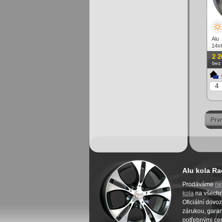
Alu
14x6
lešt
2 2
bez
Alu kola Ra
Prodáváme
ne
kola
na všech
Oficiální dovo
zárukou, garanc
potřebnými cer