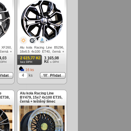
e XF260,
Alu kola Racing Line B5296,
černá +
16x6.5 4x100 ET40, černá +
leštění
4,03
2 615,77 Kč
3 165,08
Kč
 DPH
bez DPH
s DPH
16 ks
ks
e
Alu kola Racing Line
 ET38,
BY479, 15x7 4x100 ET35,
černá + leštěný límec