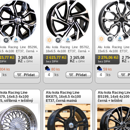
 kola Racing Line B5296,
Alu kola Racing Line B5762,
Alu kola Racing Lin
6.5 4x100 ET37, černá +
16x6.5 4x100 ET37, černá +
15x6.5 4x100 ET37, 
ění
leštění
leštění
15,77 Kč
3 165,08
2 615,77 Kč
3 165,08
2 276,06 Kč
2 75
Kč
Kč
Kč
 DPH
s DPH
bez DPH
s DPH
bez DPH
s
304 ks
80 ks
59 ks
ks
ks
ks
 kola Racing Line
Alu kola Racing Line
Alu kola Racing Lin
79, 14x6.5 4x100
BK875, 16x6.5 4x100
B5199, 14x6 4x100
5, stříbrná + leštěný
ET37, černá matná
černá + leštění
ec