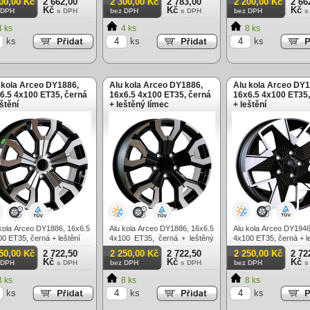
00,00 Kč
2 662,00
2 300,00 Kč
2 783,00
2 200,00 Kč
2 66
Kč
Kč
Kč
 DPH
s DPH
bez DPH
s DPH
bez DPH
s
 ks
4 ks
8 ks
ks
ks
ks
 kola Arceo DY1886,
Alu kola Arceo DY1886,
Alu kola Arceo DY1
6.5 4x100 ET35, černá
16x6.5 4x100 ET35, černá
16x6.5 4x100 ET35,
eštění
+ leštěný límec
+ leštění
kola Arceo DY1886, 16x6.5
Alu kola Arceo DY1886, 16x6.5
Alu kola Arceo DY1946
0 ET35, černá + leštění
4x100 ET35, černá + leštěný
4x100 ET35, černá + l
límec
50,00 Kč
2 722,50
2 250,00 Kč
2 722,50
2 250,00 Kč
2 72
Kč
Kč
Kč
 DPH
s DPH
bez DPH
s DPH
bez DPH
s
 ks
8 ks
8 ks
ks
ks
ks