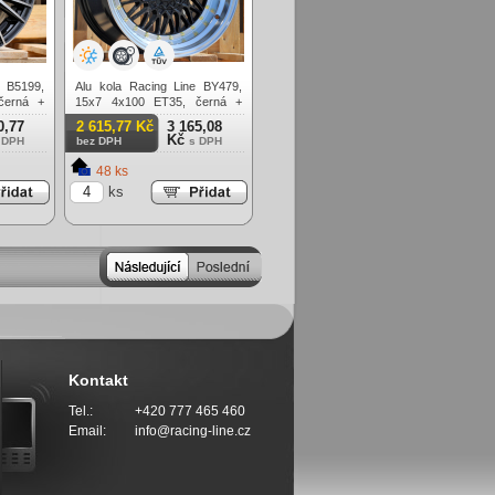
e B5199,
Alu kola Racing Line BY479,
černá +
15x7 4x100 ET35, černá +
leštěný límec
0,77
2 615,77 Kč
3 165,08
Kč
 DPH
bez DPH
s DPH
48 ks
ks
Kontakt
Tel.:
+420 777 465 460
Email:
info@racing-line.cz