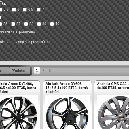
ířka
5.5
6
6.5
7
T
35
37
38
39
40
obrazit další parametry
očet odpovídajících produktů:
61
1
2
3
 kola Arceo DY1486,
Alu kola Arceo DY696,
Alu kola CMS C22,
6.5 4x100 ET35, černá
16x6.5 4x100 ET38, černá
4x100 ET35, stříbr
eštění
+ leštění