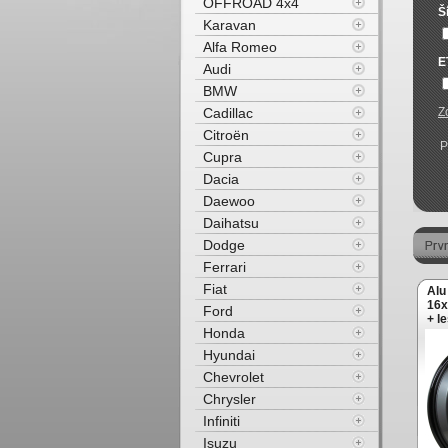
OFFROAD 4x4
Š
Karavan
Alfa Romeo
E
Audi
BMW
Cadillac
Z
Citroën
P
Cupra
Dacia
Daewoo
Daihatsu
Dodge
Ferrari
Fiat
Alu
16x
Ford
+ l
Honda
Hyundai
Chevrolet
Chrysler
Infiniti
Isuzu