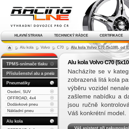
Alu kola, elektrony, litá
kola Racing Line
HLAVNÍ STRANA
TECHNICKÝ RÁDCE
CERTIFIKACE
Alu kola
Volvo
C70
Alu kola Volvo C70 (5x108), od 0
Alu kola Volvo C70 (5x10
TPMS-snímače tlaku
Nacházíte se v kateg
Příslušenství alu a pneu
zobrazená litá kola p
Pneumatiky
výběru vozidel nenal
Osobní, SUV
zašleme nabídku a d
OFFROAD, 4x4
jsou ručně kontrolov
Dodávkové pneu
Nákladní pneu
Váš konkrétní model.
Alu kola
Váš asistent při nakupován