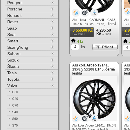
Peugeot
Porsche
Renault
Alu kola CARMANI CA13,
Alu
Rover
19x8.5 5x108 ET45, černá
17x
Saab
lesklá
lesk
3 550,00 Kč
4 295,50
2 
Kč
Seat
bez DPH
s DPH
bez
Smart
4 ks
ks
SsangYong
Subaru
Suzuki
Alu kola Arceo 19141,
Alu
Škoda
19x8.5 5x108 ET45, černá
19x
Tesla
lesklá
les
Toyota
Volvo
C30
C40
C70
S40
S60
S70
Alu kola Arceo 19141, 19x8.5
Alu
5x108 ET45, černá lesklá
5x1