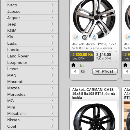
Iveco
Jaecoo
Jaguar
Jeep
KGM
Kia
Lada
Alu kola Arceo DY267, 17x7
Alu
5x108 ET40, černá + leštění
5x1
Lancia
2 600,00 Kč
3 146,00
2 
Land Rover
Kč
bez DPH
s DPH
bez
Leapmotor
1 ks
Lexus
ks
MAN
Maserati
Mazda
Alu kola CARMANI CA13,
Alu
19x8.5 5x108 ET45, černá
A14
Mercedes
lesklá
ET4
MG
Mini
Mitsubishi
Nissan
Opel