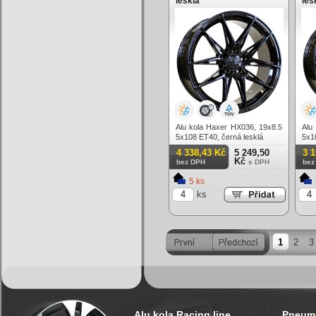
lesklá
les
Alu kola Haxer HX036, 19x8.5
Alu
5x108 ET40, černá lesklá
5x1
4 338,43 Kč
5 249,50
3 
Kč
bez DPH
s DPH
bez
5 ks
ks
1
2
3
Alu kola Racing line
Pneuma