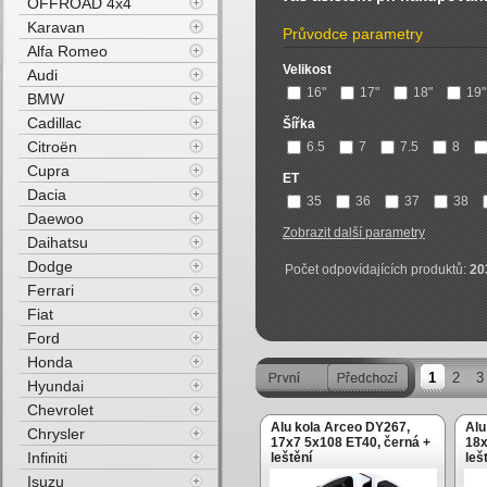
OFFROAD 4x4
Karavan
Průvodce parametry
Alfa Romeo
Velikost
Audi
16"
17"
18"
19"
BMW
Cadillac
Šířka
Citroën
6.5
7
7.5
8
Cupra
ET
Dacia
35
36
37
38
Daewoo
Zobrazit další parametry
Daihatsu
Dodge
Počet odpovídajících produktů:
20
Ferrari
Fiat
Ford
Honda
1
2
3
Hyundai
Chevrolet
Alu kola Arceo DY267,
Alu
Chrysler
17x7 5x108 ET40, černá +
18x
Infiniti
leštění
leš
Isuzu