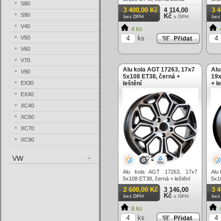
S80
3 400,00 Kč
4 114,00
3 
S90
Kč
bez DPH
s DPH
bez
V40
4 ks
V50
ks
V60
V70
Alu kola AGT 17263, 17x7
Alu
V90
5x108 ET38, černá +
19x
EX30
leštění
+ l
EX40
XC40
XC60
XC70
XC90
VW
Alu kola AGT 17263, 17x7
Alu
5x108 ET38, černá + leštění
5x1
(zá
2 600,00 Kč
3 146,00
3 
Kč
bez DPH
s DPH
bez
8 ks
ks