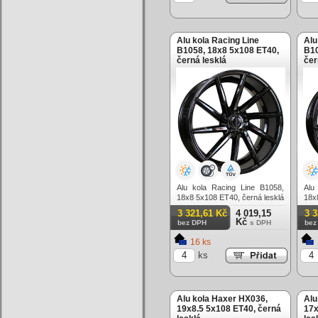
Alu kola Racing Line
Alu
B1058, 18x8 5x108 ET40,
B10
černá lesklá
čer
Alu kola Racing Line B1058,
Alu
18x8 5x108 ET40, černá lesklá
18x
3 321,61 Kč
4 019,15
3 
Kč
bez DPH
s DPH
bez
16 ks
ks
Alu kola Haxer HX036,
Alu
19x8.5 5x108 ET40, černá
17x