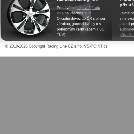
přísluš
Prodáváme
nejlevnější alu
kola
na všechna
auta
.
Levné pn
Oficiální dovoz do ČR s plnou
s nejvyšš
zárukou, garancí kvality a s
jakosti 
potřebnými certifikacemi (ISO,
automobi
TÜV).
příslušen
© 2010-2026 Copyright Racing Line CZ s.r.o. VS-POINT.cz