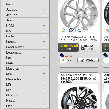
Iveco
Jaecoo
Jaguar
Jeep
KGM
Kia
Lada
Alu kola MONACO WHEELS 2
Alu
CL2, 16x6.5 5x100 ET40,
CL2
Lancia
stříbrná
čern
2 604,90 Kč
3 151,92
2 
Land Rover
Kč
bez DPH
s DPH
bez
Leapmotor
20 ks
Lexus
ks
MAN
Maserati
Mazda
Alu kola Arceo DY1095,
Alu
15x6.5 5x100 ET35, černá
16x
Mercedes
+ leštění
stř
MG
Mini
Mitsubishi
Nissan
Opel