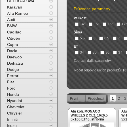
OFFROAD 4x4
Karavan
Průvodce parametry
Alfa Romeo
Velikost
Audi
14"
15"
16"
17"
BMW
Cadillac
Šířka
Citroën
5.5
6
6.5
7
Cupra
ET
Dacia
34
35
36
37
Daewoo
Zobrazit další parametry
Daihatsu
Dodge
Počet odpovídajících produktů:
10
Ferrari
Fiat
Ford
Honda
1
2
3
Hyundai
Chevrolet
Alu kola MONACO
Al
Chrysler
WHEELS 2 CL2, 16x6.5
WHE
Infiniti
5x100 ET40, stříbrná
5x1
Isuzu