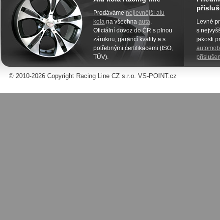
přísluš
Prodáváme
nejlevnější alu
kola
na všechna
auta
.
Levné pn
Oficiální dovoz do ČR s plnou
s nejvyšš
zárukou, garancí kvality a s
jakosti 
potřebnými certifikacemi (ISO,
automobi
TÜV).
příslušen
© 2010-2026 Copyright Racing Line CZ s.r.o. VS-POINT.cz