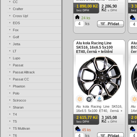
CC
1 890,00 Kč
2 286,90
3 
Crafter
Kč
bez DPH
s DPH
bez
Cross Up!
24 ks
EOS
ks
Fox
Golf
Alu kola Racing Line
Alu
Jetta
SK516, 16x6.5 5x100
B53
LT
ET40, černá + leštění
čer
Lupo
Passat
Passat Alltrack
Passat CC
Phaeton
Polo
Scirocco
Alu kola Racing Line SK516,
Alu
Sharan
16x6.5 5x100 ET40, černá +
14x
T4
leštění
lešt
2 615,77 Kč
3 165,08
2 
Kč
T5
bez DPH
s DPH
bez
T5 Multivan
45 ks
ks
T6