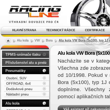
Alu kola, elektrony, litá
kola Racing Line
HLAVNÍ STRANA
TECHNICKÝ RÁDCE
CERTIFIKACE
Alu kola
VW
Bora
Alu kola VW Bora (5x100), typ 1J 
Alu kola VW Bora (5x100)
TPMS-snímače tlaku
Nacházíte se v kateg
Příslušenství alu a pneu
Všechna zde zobrazená
Pneumatiky
od 10/1998. Pokud v
Osobní, SUV
Bora (5x100), typ 1J
OFFROAD, 4x4
doplníme. Všechny z
Dodávkové pneu
Nákladní pneu
pomocí aplikačních ta
Alu kola
Váš asistent při nakupován