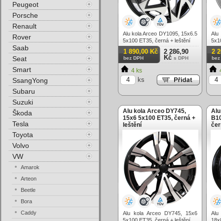
Peugeot
Porsche
Renault
Alu kola Arceo DY1095, 15x6.5
Alu
Rover
5x100 ET35, černá + leštění
5x1
Saab
1 890,00 Kč
2 286,90
2 
Kč
Seat
bez DPH
s DPH
bez
Smart
4 ks
ks
SsangYong
Subaru
Suzuki
Alu kola Arceo DY745,
Alu
Škoda
15x6 5x100 ET35, černá +
B10
Tesla
leštění
čer
Toyota
Volvo
VW
Amarok
Arteon
Beetle
Bora
Caddy
Alu kola Arceo DY745, 15x6
Alu
5x100 ET35, černá + leštění
18x