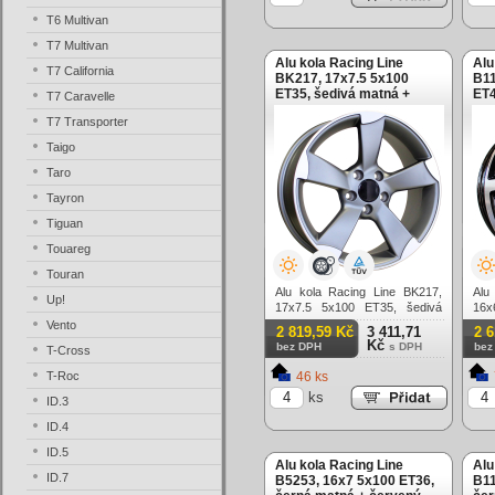
T6 Multivan
T7 Multivan
Alu kola Racing Line
Alu
T7 California
BK217, 17x7.5 5x100
B11
ET35, šedivá matná +
ET4
T7 Caravelle
leštění
T7 Transporter
Taigo
Taro
Tayron
Tiguan
Touareg
Touran
Alu kola Racing Line BK217,
Alu
Up!
17x7.5 5x100 ET35, šedivá
16x
matná + leštění
lešt
Vento
2 819,59 Kč
3 411,71
2 
Kč
bez DPH
s DPH
bez
T-Cross
T-Roc
46 ks
ks
ID.3
ID.4
ID.5
Alu kola Racing Line
Alu
ID.7
B5253, 16x7 5x100 ET36,
B11