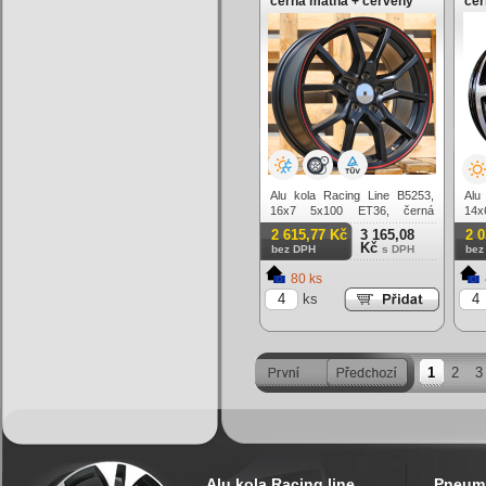
černá matná + červený
čer
límec
Alu kola Racing Line B5253,
Alu
16x7 5x100 ET36, černá
14x
matná + červený límec
lešt
2 615,77 Kč
3 165,08
2 
Kč
bez DPH
s DPH
bez
80 ks
ks
1
2
3
Alu kola Racing line
Pneuma