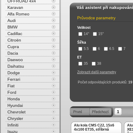
OFFROAD 4x4
Karavan
Váš asistent při nakupován
Alfa Romeo
Průvodce parametry
Audi
BMW
Velikost
Cadillac
14"
15"
Citroën
Šířka
Cupra
5.5
6
6.5
7
Dacia
ET
Daewoo
35
38
Daihatsu
Zobrazit další parametry
Dodge
Ferrari
Počet odpovídajících produktů:
19
Fiat
Ford
Honda
Hyundai
Chevrolet
1
Chrysler
Infiniti
Alu kola CMS C22, 15x6
Alu
4x100 ET35, stříbrná
XE1
Isuzu