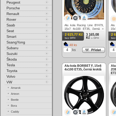
Peugeot
Porsche
Renault
Rover
Saab
Alu kola Racing Line BY479,
Alu
15x7 4x100 ET35, černá +
15x
Seat
leštěný límec
lešt
2 615,77 Kč
3 165,08
2 
Smart
Kč
bez DPH
s DPH
bez
SsangYong
48 ks
Subaru
ks
Suzuki
Škoda
Tesla
Alu kola BORBET F, 15x6
Alu
4x100 ET35, černá lesklá
ZOD
Toyota
ET3
Volvo
VW
Amarok
Arteon
Beetle
Bora
Caddy