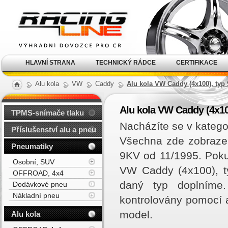
Alu kola, elektrony, litá
kola Racing Line
HLAVNÍ STRANA
TECHNICKÝ RÁDCE
CERTIFIKACE
Alu kola
VW
Caddy
Alu kola VW Caddy (4x100), typ
Alu kola VW Caddy (4x10
TPMS-snímače tlaku
Nacházíte se v katego
Příslušenství alu a pneu
Všechna zde zobrazen
Pneumatiky
9KV od 11/1995. Poku
Osobní, SUV
VW Caddy (4x100), t
OFFROAD, 4x4
daný typ doplníme
Dodávkové pneu
Nákladní pneu
kontrolovány pomocí a
model.
Alu kola