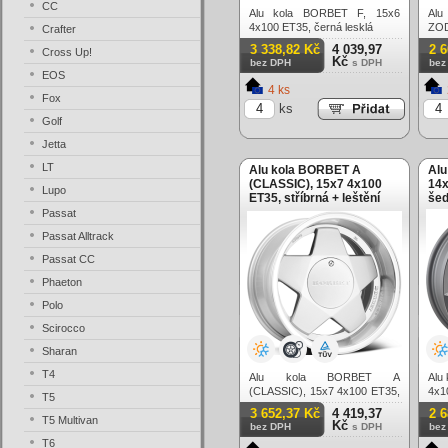
CC
Alu kola BORBET F, 15x6
Alu
4x100 ET35, černá lesklá
ZOD
Crafter
čern
3 338,82 Kč
4 039,97
2 
Cross Up!
Kč
bez DPH
s DPH
bez
EOS
4 ks
Fox
ks
Golf
Jetta
LT
Alu kola BORBET A
Alu
(CLASSIC), 15x7 4x100
14x
Lupo
ET35, stříbrná + leštění
šed
Passat
Passat Alltrack
Passat CC
Phaeton
Polo
Scirocco
Sharan
T4
Alu kola BORBET A
Alu
(CLASSIC), 15x7 4x100 ET35,
4x1
T5
stříbrná + leštění
3 652,37 Kč
4 419,37
2 
T5 Multivan
Kč
bez DPH
s DPH
bez
T6