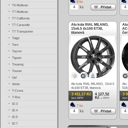
8 ks
T6 Multivan
ks
T7 Multivan
T7 California
Alu kola RIAL MILANO,
Al
T7 Caravelle
15x6.5 4x100 ET38,
AC-
T7 Transporter
titanová
čer
Taigo
Taro
Tayron
Tiguan
Touareg
Touran
Up!
Alu kola RIAL MILANO, 15x6.5
Alu
Vento
4x100 ET38, titanová
518
T-Cross
lesk
3 411,17 Kč
4 127,52
3 
T-Roc
Kč
bez DPH
s DPH
bez
ID.3
7 ks
ID.4
ks
ID.5
ID.7