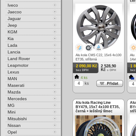
čer
Iveco
Jaecoo
Jaguar
Jeep
KGM
Kia
Lada
Lancia
Alu kola CMS C22, 15x6 4x100
Alu
Land Rover
ET35, stříbrná
14x
lešt
Leapmotor
2 090,00 Kč
2 528,90
1 
Kč
bez DPH
s DPH
bez
Lexus
4 ks
MAN
ks
Maserati
Mazda
Mercedes
Alu kola Racing Line
Alu
MG
BY479, 15x7 4x100 ET35,
BY4
černá + leštěný límec
stř
Mini
Mitsubishi
Nissan
Opel