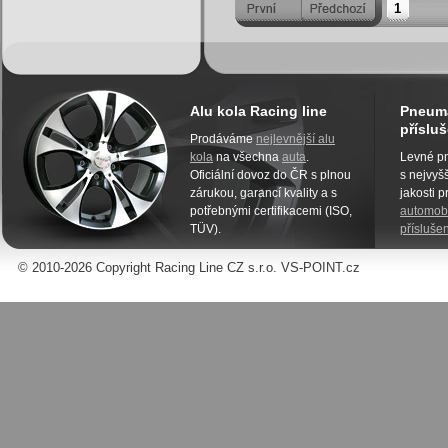
1
Alu kola Racing line
Pneuma
přísluš
Prodáváme
nejlevnější alu
kola
na všechna
auta
.
Levné pn
Oficiální dovoz do ČR s plnou
s nejvyšš
zárukou, garancí kvality a s
jakosti 
potřebnými certifikacemi (ISO,
automobi
TÜV).
příslušen
© 2010-2026 Copyright Racing Line CZ s.r.o. VS-POINT.cz