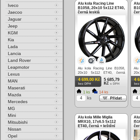
Alu kola Racing Line
Alu
Iveco
B1058, 20x10 5x112 ET40,
B10
Jaecoo
černá lesklá
čer
Jaguar
Jeep
KGM
Kia
Lada
Lancia
Land Rover
Leapmotor
Alu kola Racing Line B1058,
Alu
20x10 5x112 ET40, černá
20x
Lexus
lesklá
lesk
4 699,00 Kč
5 685,79
4 
MAN
Kč
bez DPH
s DPH
bez
Maserati
1 ks
14 ks
Mazda
ks
Mercedes
MG
Mini
Alu kola Mille Miglia
Alu
MRX10, 17x6.5 5x112
I51
Mitsubishi
ET40, černá + leštění
čer
Nissan
bar
Opel