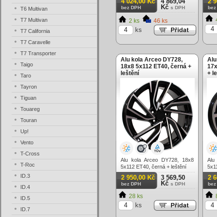
4 024,00 Kč
4 869,04
2 
Kč
bez DPH
s DPH
bez
T6 Multivan
T7 Multivan
2 ks
46 ks
ks
T7 California
T7 Caravelle
T7 Transporter
Alu kola Arceo DY728,
Alu
Taigo
18x8 5x112 ET40, černá +
17x
leštění
+ l
Taro
Tayron
Tiguan
Touareg
Touran
Up!
Vento
T-Cross
Alu kola Arceo DY728, 18x8
Alu
T-Roc
5x112 ET40, černá + leštění
5x1
(zá
ID.3
2 950,00 Kč
3 569,50
2 
Kč
bez DPH
s DPH
bez
ID.4
28 ks
ID.5
ks
ID.7