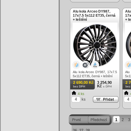
Alu kola Arceo DY987,
Alu
17x7.5 5x112 ET35, černá
17x
+ leštění
+ l
Alu kola Arceo DY987, 17x7.5
Alu
5x112 ET35, černá + leštění
5x1
2 690,00 Kč
3 254,90
2 
Kč
bez DPH
s DPH
bez
4 ks
ks
1
2
3
26
27
28