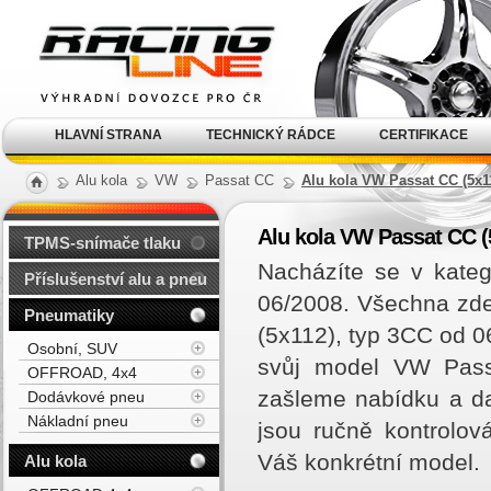
Alu kola, elektrony, litá
kola Racing Line
HLAVNÍ STRANA
TECHNICKÝ RÁDCE
CERTIFIKACE
Alu kola
VW
Passat CC
Alu kola VW Passat CC (5x1
Alu kola VW Passat CC (
TPMS-snímače tlaku
Nacházíte se v kate
Příslušenství alu a pneu
06/2008. Všechna zde
Pneumatiky
(5x112), typ 3CC od 
Osobní, SUV
svůj model VW Pass
OFFROAD, 4x4
zašleme nabídku a d
Dodávkové pneu
Nákladní pneu
jsou ručně kontrolov
Váš konkrétní model.
Alu kola