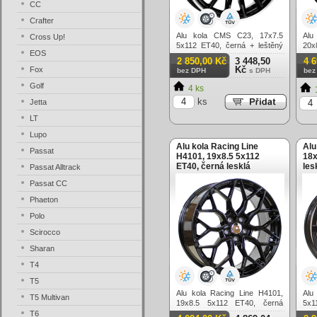
CC
Crafter
Alu kola CMS C23, 17x7.5
Alu
Cross Up!
5x112 ET40, černá + leštěný
20x
EOS
límec
lesk
2 850,00 Kč
3 448,50
4 
Kč
Fox
bez DPH
s DPH
bez
Golf
4 ks
ks
Jetta
LT
Lupo
Alu kola Racing Line
Alu
Passat
H4101, 19x8.5 5x112
18x
ET40, černá lesklá
les
Passat Alltrack
Passat CC
Phaeton
Polo
Scirocco
Sharan
T4
T5
Alu kola Racing Line H4101,
Alu
T5 Multivan
19x8.5 5x112 ET40, černá
5x1
lesklá
T6