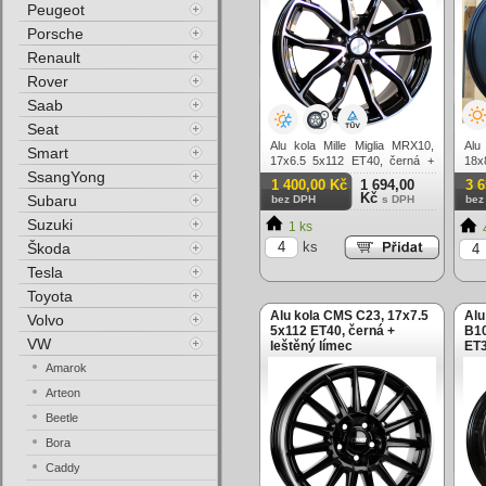
Peugeot
Porsche
Renault
Rover
Saab
Seat
Alu kola Mille Miglia MRX10,
Alu
Smart
17x6.5 5x112 ET40, černá +
18
SsangYong
leštění
mat
1 400,00 Kč
1 694,00
3 
Kč
Subaru
bez DPH
s DPH
bez
Suzuki
1 ks
ks
Škoda
Tesla
Toyota
Alu kola CMS C23, 17x7.5
Alu
Volvo
5x112 ET40, černá +
B10
VW
leštěný límec
ET3
Amarok
Arteon
Beetle
Bora
Caddy