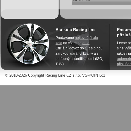
Alu kola Racing line
Pneuma
přísluš
Prodáváme
nejlevnější alu
kola
na všechna
auta
.
Levné pn
Oficiální dovoz do ČR s plnou
s nejvyšš
zárukou, garancí kvality a s
jakosti 
potřebnými certifikacemi (ISO,
automobi
TÜV).
příslušen
© 2010-2026 Copyright Racing Line CZ s.r.o. VS-POINT.cz