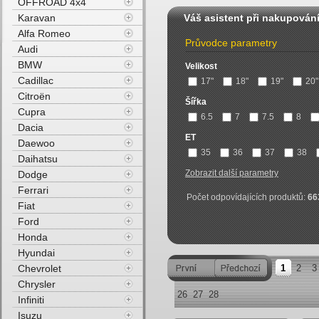
OFFROAD 4x4
Karavan
Váš asistent při nakupován
Alfa Romeo
Průvodce parametry
Audi
BMW
Velikost
Cadillac
17"
18"
19"
20"
Citroën
Šířka
Cupra
6.5
7
7.5
8
Dacia
ET
Daewoo
35
36
37
38
Daihatsu
Zobrazit další parametry
Dodge
Ferrari
Počet odpovídajících produktů:
66
Fiat
Ford
Honda
Hyundai
Chevrolet
1
2
3
Chrysler
26
27
28
Infiniti
Isuzu