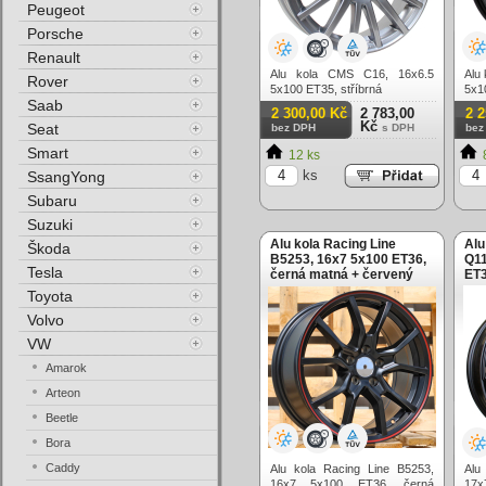
Peugeot
Porsche
Renault
Alu kola CMS C16, 16x6.5
Alu
Rover
5x100 ET35, stříbrná
5x1
Saab
2 300,00 Kč
2 783,00
2 
Kč
Seat
bez DPH
s DPH
bez
Smart
12 ks
ks
SsangYong
Subaru
Suzuki
Alu kola Racing Line
Alu
Škoda
B5253, 16x7 5x100 ET36,
Q11
Tesla
černá matná + červený
ET3
límec
Toyota
Volvo
VW
Amarok
Arteon
Beetle
Bora
Caddy
Alu kola Racing Line B5253,
Alu
16x7 5x100 ET36, černá
17x