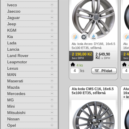
Iveco
Jaecoo
Jaguar
Jeep
KGM
Kia
Lada
Alu kola Arceo DY166, 16x6.5
Alu
5x100 ET35, stříbrná
16x
Lancia
lesk
2 190,00 Kč
2 649,90
2 
Land Rover
Kč
bez DPH
s DPH
bez
Leapmotor
4 ks
Lexus
ks
MAN
Maserati
Mazda
Alu kola CMS C16, 16x6.5
Alu
5x100 ET35, stříbrná
16x
Mercedes
+ l
MG
Mini
Mitsubishi
Nissan
Opel