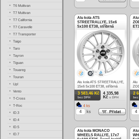
T6 Multivan
T7 Multivan
Alu kola ATS
Alu
T7 California
STREETRALLYE, 15x6
ZOD
5x100 ET38, stříbrná
ET3
T7 Caravelle
T7 Transporter
Taigo
Taro
Tayron
Tiguan
Touareg
Touran
Alu kola ATS STREETRALLYE,
Alu
Up!
15x6 5x100 ET38, stříbrná
ZOD
stří
Vento
3 583,46 Kč
4 335,98
2 
Kč
bez DPH
s DPH
bez
T-Cross
T-Roc
4 ks
ks
ID.3
ID.4
ID.5
Alu kola MONACO
Al
ID.7
WHEELS RALLYE, 17x7
WH