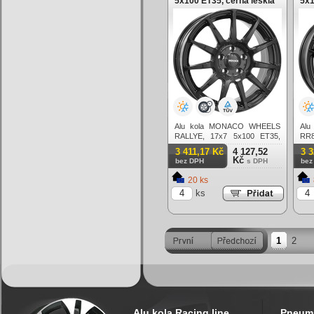
5x100 ET35, černá lesklá
5x1
Alu kola MONACO WHEELS
Al
RALLYE, 17x7 5x100 ET35,
RR8
černá lesklá
čern
3 411,17 Kč
4 127,52
3 
Kč
bez DPH
s DPH
bez
20 ks
ks
1
2
Alu kola Racing line
Pneuma