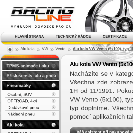
Alu kola, elektrony, litá
kola Racing Line
HLAVNÍ STRANA
TECHNICKÝ RÁDCE
CERTIFIKACE
Alu kola
VW
Vento
Alu kola VW Vento (5x100), typ 1
Alu kola VW Vento (5x100
TPMS-snímače tlaku
Nacházíte se v katego
Příslušenství alu a pneu
Všechna zde zobrazen
Pneumatiky
1H od 11/1991. Poku
Osobní, SUV
VW Vento (5x100), ty
OFFROAD, 4x4
typ doplníme. Všechn
Dodávkové pneu
Nákladní pneu
pomocí aplikačních ta
Alu kola
Váš asistent při nakupován