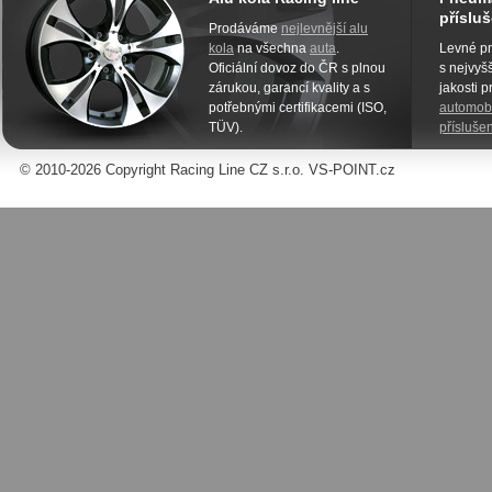
přísluš
Prodáváme
nejlevnější alu
kola
na všechna
auta
.
Levné pn
Oficiální dovoz do ČR s plnou
s nejvyšš
zárukou, garancí kvality a s
jakosti 
potřebnými certifikacemi (ISO,
automobi
TÜV).
příslušen
© 2010-2026 Copyright Racing Line CZ s.r.o. VS-POINT.cz