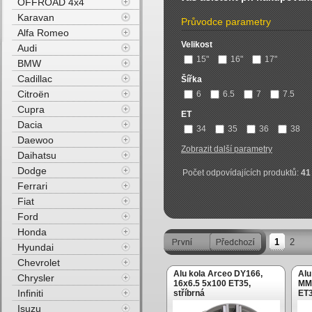
OFFROAD 4x4
Karavan
Průvodce parametry
Alfa Romeo
Velikost
Audi
15"
16"
17"
BMW
Cadillac
Šířka
Citroën
6
6.5
7
7.5
Cupra
ET
Dacia
34
35
36
38
Daewoo
Zobrazit další parametry
Daihatsu
Dodge
Počet odpovídajících produktů:
41
Ferrari
Fiat
Ford
Honda
1
2
Hyundai
Chevrolet
Alu kola Arceo DY166,
Alu
Chrysler
16x6.5 5x100 ET35,
MM1
Infiniti
stříbrná
ET3
Isuzu