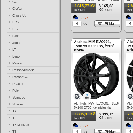
CC
matná + červený límec
mat
2 615,77 Kč
3 165,08
2 
Crafter
Kč
bez DPH
s DPH
bez
Cross Up!
80 ks
EOS
ks
Fox
Golf
Alu kola MiM EVO001,
Alu
Jetta
15x6 5x100 ET35, černá
15x
LT
lesklá
leš
Lupo
Passat
Passat Alltrack
Passat CC
Phaeton
Polo
Scirocco
Alu kola MiM EVO001, 15x6
Alu
Sharan
5x100 ET35, černá lesklá
5x1
T4
2 805,91 Kč
3 395,15
2 
Kč
T5
bez DPH
s DPH
bez
T5 Multivan
26 ks
ks
T6