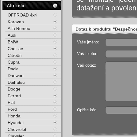
Alu kola
dotažení a povolení
OFFROAD 4x4
Karavan
Alfa Romeo
Dotaz k produktu "Bezpečnos
Audi
BMW
Vaše jméno:
Cadillac
Váš telefon:
Citroën
Cupra
Váš dotaz:
Dacia
Daewoo
Daihatsu
Dodge
Ferrari
Fiat
Ford
Opište kód:
Honda
Hyundai
Chevrolet
Chrysler