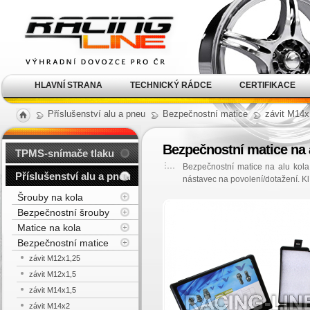
Alu kola, elektrony, litá
kola Racing Line
HLAVNÍ STRANA
TECHNICKÝ RÁDCE
CERTIFIKACE
Příslušenství alu a pneu
Bezpečnostní matice
závit M14x
Bezpečnostní matice na 
TPMS-snímače tlaku
Bezpečnostní matice na alu kola
Příslušenství alu a pneu
nástavec na povolení/dotažení. Kl
Šrouby na kola
Bezpečnostní šrouby
Matice na kola
Bezpečnostní matice
závit M12x1,25
závit M12x1,5
závit M14x1,5
závit M14x2