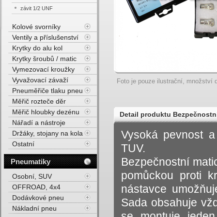
závit 1/2 UNF
Kolové svorníky
Ventily a příslušenství
Krytky do alu kol
Krytky šroubů / matic
Vymezovací kroužky
Vyvažovací závaží
Foto je pouze ilustrační, množství d
Pneuměřiče tlaku pneu
Měřič rozteče děr
Měřič hloubky dezénu
Detail produktu Bezpečnostní
Nářadí a nástroje
dosedací plocha
Vysoká pevnost a k
Držáky, stojany na kola
Ostatní
TUV.
Bezpečnostní matic
Pneumatiky
pomůckou proti kr
Osobní, SUV
nástavce umožňuje
OFFROAD, 4x4
Dodávkové pneu
Sada obsahuje vžd
Nákladní pneu
se montuje jeden