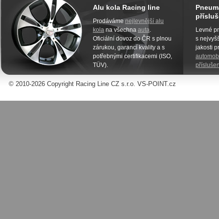
Alu kola Racing line
Pneuma
přísluš
Prodáváme
nejlevnější alu
kola
na všechna
auta
.
Levné pn
Oficiální dovoz do ČR s plnou
s nejvyšš
zárukou, garancí kvality a s
jakosti 
potřebnými certifikacemi (ISO,
automobi
TÜV).
příslušen
© 2010-2026 Copyright Racing Line CZ s.r.o. VS-POINT.cz