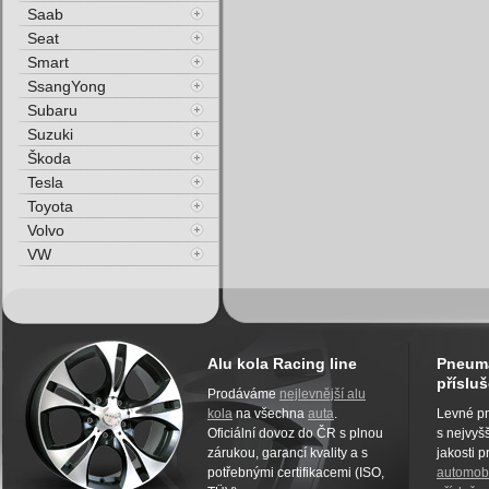
Saab
Seat
Smart
SsangYong
Subaru
Suzuki
Škoda
Tesla
Toyota
Volvo
VW
Alu kola Racing line
Pneuma
přísluš
Prodáváme
nejlevnější alu
kola
na všechna
auta
.
Levné pn
Oficiální dovoz do ČR s plnou
s nejvyšš
zárukou, garancí kvality a s
jakosti 
potřebnými certifikacemi (ISO,
automobi