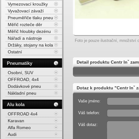
Vymezovací kroužky
Vyvažovací závaží
Pneuměřiče tlaku pneu
Měřič rozteče děr
Měřič hloubky dezénu
Nářadí a nástroje
Foto je pouze ilustrační, množství d
Držáky, stojany na kola
Ostatní
Detail produktu Centr lnˇ za
Pneumatiky
Osobní, SUV
OFFROAD, 4x4
Dodávkové pneu
Dotaz k produktu "Centr lnˇ
Nákladní pneu
Vaše jméno:
Alu kola
Váš telefon:
OFFROAD 4x4
Karavan
Váš dotaz:
Alfa Romeo
Audi