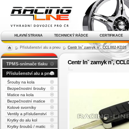
Alu kola, elektrony, litá
kola Racing Line
HLAVNÍ STRANA
TECHNICKÝ RÁDCE
CERTIFIKACE
Příslušenství alu a pneu
Centr lnˇ zamyk nˇ, CCL002-KD28
Centr lnˇ zamyk nˇ, CCL
TPMS-snímače tlaku
Příslušenství alu a pneu
Šrouby na kola
Bezpečnostní šrouby
Matice na kola
Bezpečnostní matice
Kolové svorníky
Ventily a příslušenství
Krytky do alu kol
Krytky šroubů / matic