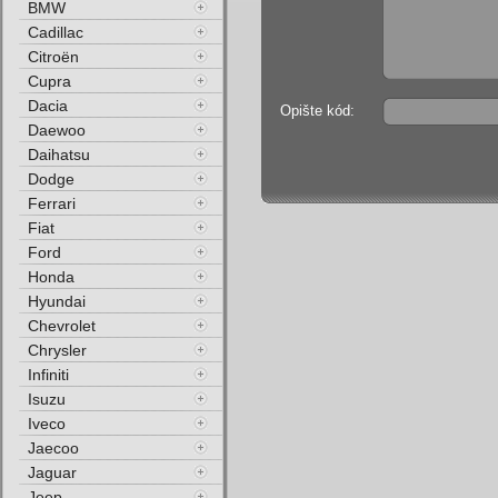
BMW
Cadillac
Citroën
Cupra
Dacia
Opište kód:
Daewoo
Daihatsu
Dodge
Ferrari
Fiat
Ford
Honda
Hyundai
Chevrolet
Chrysler
Infiniti
Isuzu
Iveco
Jaecoo
Jaguar
Jeep