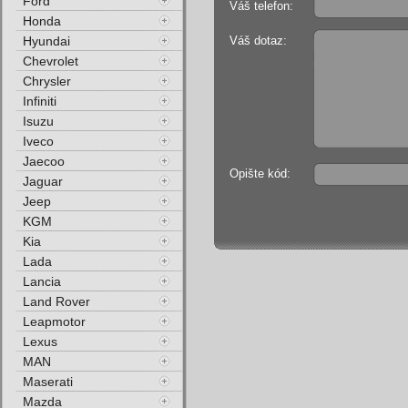
Ford
Váš telefon:
Honda
Hyundai
Váš dotaz:
Chevrolet
Chrysler
Infiniti
Isuzu
Iveco
Jaecoo
Opište kód:
Jaguar
Jeep
KGM
Kia
Lada
Lancia
Land Rover
Leapmotor
Lexus
MAN
Maserati
Mazda