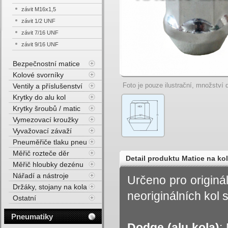
závit M16x1,5
závit 1/2 UNF
závit 7/16 UNF
závit 9/16 UNF
Bezpečnostní matice
Kolové svorníky
Foto je pouze ilustrační, množství d
Ventily a příslušenství
Krytky do alu kol
Krytky šroubů / matic
Vymezovací kroužky
Vyvažovací závaží
Pneuměřiče tlaku pneu
Měřič rozteče děr
Detail produktu Matice na kol
Měřič hloubky dezénu
Nářadí a nástroje
Určeno pro originá
Držáky, stojany na kola
neoriginálních kol s
Ostatní
Pneumatiky
Dodge
(alu kola)
: