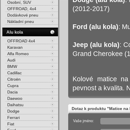
Osobní, SUV
(2012-2017)
OFFROAD, 4x4
Dodávkové pneu
Nákladní pneu
Ford
(alu kola)
: M
Alu kola
OFFROAD 4x4
Jeep
(alu kola)
: C
Karavan
Grand Cherokee (1
Alfa Romeo
Audi
BMW
Cadillac
Kolové matice na
Citroën
Cupra
pevnost a kvalita. N
Dacia
Daewoo
Daihatsu
Dotaz k produktu "Matice na 
Dodge
Ferrari
Vaše jméno:
Fiat