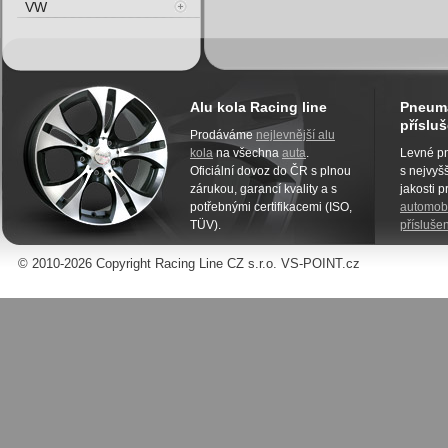
VW
Alu kola Racing line
Pneuma
přísluš
Prodáváme
nejlevnější alu
kola
na všechna
auta
.
Levné pn
Oficiální dovoz do ČR s plnou
s nejvyšš
zárukou, garancí kvality a s
jakosti 
potřebnými certifikacemi (ISO,
automobi
TÜV).
příslušen
© 2010-2026 Copyright Racing Line CZ s.r.o. VS-POINT.cz