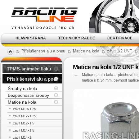
Alu kola, elektrony, litá
kola Racing Line
HLAVNÍ STRANA
TECHNICKÝ RÁDCE
CERTIFIKACE
Příslušenství alu a pneu
Matice na kola
závit 1/2 UNF
Matice na kola 1/2 UNF k
TPMS-snímače tlaku
Matice na alu kola a plechové di
Příslušenství alu a pneu
matice (H) 34 mm, pevnost matice
Šrouby na kola
Bezpečnostní šrouby
Matice na kola
závit M10x1,25
závit M12x1,25
závit M12x1,5
závit M14x1,5
závit M14x2