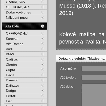
Osobní, SUV
Musso (2018-), Rext
OFFROAD, 4x4
2019)
Dodávkové pneu
Nákladní pneu
Alu kola
Kolové matice na
OFFROAD 4x4
Karavan
pevnost a kvalita. N
Alfa Romeo
Audi
BMW
Dotaz k produktu "Matice na 
Cadillac
Citroën
Vaše jméno:
Cupra
Dacia
Váš telefon:
Daewoo
Daihatsu
Váš dotaz:
Dodge
Ferrari
Fiat