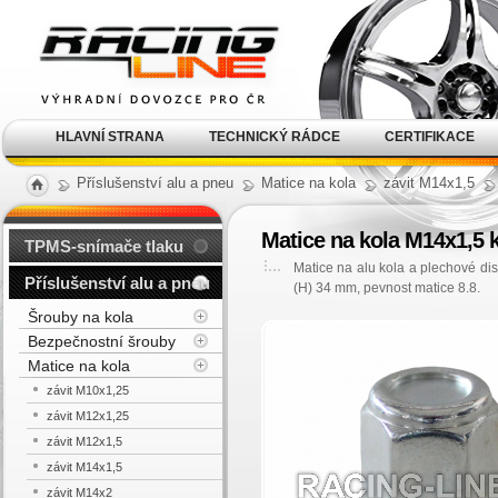
Alu kola, elektrony, litá
kola Racing Line
HLAVNÍ STRANA
TECHNICKÝ RÁDCE
CERTIFIKACE
Příslušenství alu a pneu
Matice na kola
závit M14x1,5
Matice na kola M14x1,5 k
TPMS-snímače tlaku
Matice na alu kola a plechové di
Příslušenství alu a pneu
(H) 34 mm, pevnost matice 8.8.
Šrouby na kola
Bezpečnostní šrouby
Matice na kola
závit M10x1,25
závit M12x1,25
závit M12x1,5
závit M14x1,5
závit M14x2