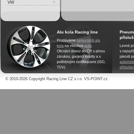
VW
Alu kola Racing line
Pneuma
přísluš
Prodáváme
nejlevnější alu
kola
na všechna
auta
.
Levné pn
Oficiální dovoz do ČR s plnou
s nejvyšš
zárukou, garancí kvality a s
jakosti 
potřebnými certifikacemi (ISO,
automobi
TÜV).
příslušen
© 2010-2026 Copyright Racing Line CZ s.r.o. VS-POINT.cz