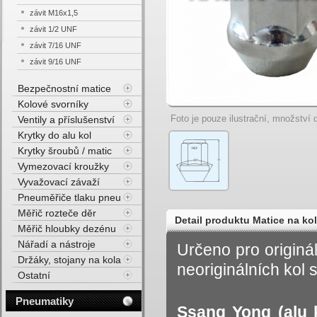
závit M16x1,5
závit 1/2 UNF
závit 7/16 UNF
závit 9/16 UNF
Bezpečnostní matice
Kolové svorníky
Foto je pouze ilustrační, množství d
Ventily a příslušenství
Krytky do alu kol
Krytky šroubů / matic
Vymezovací kroužky
Vyvažovací závaží
Pneuměřiče tlaku pneu
Měřič rozteče děr
Detail produktu Matice na ko
Měřič hloubky dezénu
Nářadí a nástroje
Určeno pro originá
Držáky, stojany na kola
neoriginálních kol s
Ostatní
Pneumatiky
Ssang Yong
(alu 