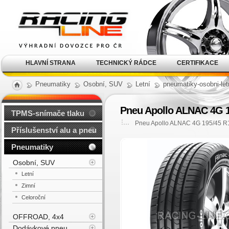
Alu kola, elektrony, litá
kola Racing Line
HLAVNÍ STRANA
TECHNICKÝ RÁDCE
CERTIFIKACE
Pneumatiky
Osobní, SUV
Letní
pneumatiky-osobni-let
Pneu Apollo ALNAC 4G 1
TPMS-snímače tlaku
Pneu Apollo ALNAC 4G 195/45 R1
Příslušenství alu a pneu
Pneumatiky
Osobní, SUV
Letní
Zimní
Celoroční
OFFROAD, 4x4
Dodávkové pneu