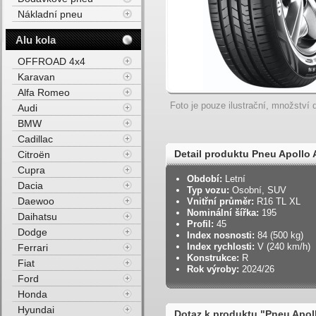
Nákladní pneu
Alu kola
OFFROAD 4x4
Karavan
Alfa Romeo
Foto je pouze ilustrační, množství d
Audi
BMW
Cadillac
Detail produktu Pneu Apollo
Citroën
Cupra
Období:
Letní
Dacia
Typ vozu:
Osobní, SUV
Daewoo
Vnitřní průměr:
R16 TL XL
Nominální šířka:
195
Daihatsu
Profil:
45
Dodge
Index nosnosti:
84 (500 kg)
Index rychlosti:
V (240 km/h)
Ferrari
Konstrukce:
R
Fiat
Rok výroby:
2024/26
Ford
Honda
Hyundai
Dotaz k produktu "Pneu Apol