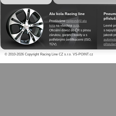
Alu kola Racing line
Pneuma
přísluš
Prodáváme
nejlevnější alu
kola
na všechna
auta
.
Levné pn
Oficiální dovoz do ČR s plnou
s nejvyšš
zárukou, garancí kvality a s
jakosti 
potřebnými certifikacemi (ISO,
automobi
TÜV).
příslušen
© 2010-2026 Copyright Racing Line CZ s.r.o. VS-POINT.cz