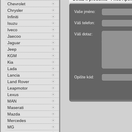
Chevrolet
Chrysler
Vaše jméno:
Infiniti
Váš telefon:
Isuzu
Iveco
Váš dotaz:
Jaecoo
Jaguar
Jeep
KGM
Kia
Lada
Lancia
Opište kód:
Land Rover
Leapmotor
Lexus
MAN
Maserati
Mazda
Mercedes
MG