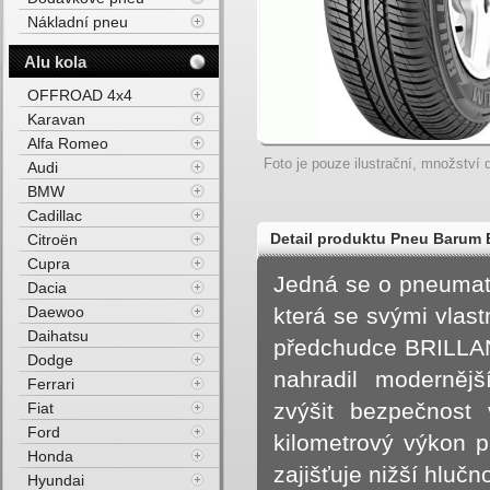
Nákladní pneu
Alu kola
OFFROAD 4x4
Karavan
Alfa Romeo
Foto je pouze ilustrační, množství d
Audi
BMW
Cadillac
Detail produktu Pneu Barum 
Citroën
Cupra
Jedná se o pneumat
Dacia
Daewoo
která se svými vlast
Daihatsu
předchudce BRILLAN
Dodge
nahradil modernějš
Ferrari
zvýšit bezpečnost v
Fiat
Ford
kilometrový výkon p
Honda
zajišťuje nižší hluč
Hyundai