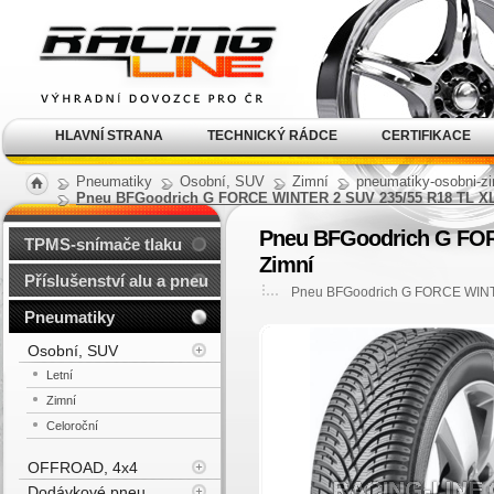
Alu kola, elektrony, litá
kola Racing Line
HLAVNÍ STRANA
TECHNICKÝ RÁDCE
CERTIFIKACE
Pneumatiky
Osobní, SUV
Zimní
pneumatiky-osobni-zi
Pneu BFGoodrich G FORCE WINTER 2 SUV 235/55 R18 TL X
Pneu BFGoodrich G FOR
TPMS-snímače tlaku
Zimní
Příslušenství alu a pneu
Pneu BFGoodrich G FORCE WINT
Pneumatiky
Osobní, SUV
Letní
Zimní
Celoroční
OFFROAD, 4x4
Dodávkové pneu