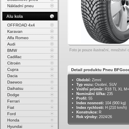
Nákladní pneu
Alu kola
OFFROAD 4x4
Karavan
Alfa Romeo
Audi
Foto je pouze ilustrační, množství d
BMW
Cadillac
Citroën
Cupra
Detail produktu Pneu BFGoo
Dacia
M+S 3PMSF 104H Zimní
Období:
Zimní
Daewoo
Typ vozu:
Osobní, SUV
Daihatsu
Vnitřní průměr:
R18 TL XL M
Nominální šířka:
235
Dodge
Profil:
55
Ferrari
Index nosnosti:
104 (900 kg)
Fiat
Index rychlosti:
H (210 km/h)
Konstrukce:
R
Ford
Rok výroby:
2024/26
Honda
Hyundai