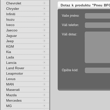
Chevrolet
Dotaz k produktu "Pneu B
Chrysler
Zimní"
Infiniti
Vaše jméno:
Isuzu
Iveco
Váš telefon:
Jaecoo
Váš dotaz:
Jaguar
Jeep
KGM
Kia
Lada
Lancia
Land Rover
Opište kód:
Leapmotor
Lexus
MAN
Maserati
Mazda
Mercedes
MG