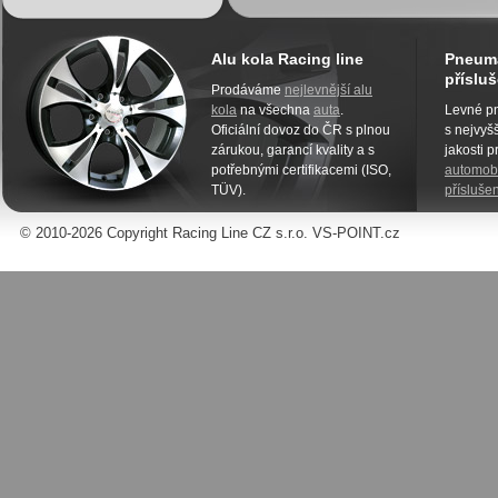
Alu kola Racing line
Pneuma
přísluš
Prodáváme
nejlevnější alu
kola
na všechna
auta
.
Levné pn
Oficiální dovoz do ČR s plnou
s nejvyšš
zárukou, garancí kvality a s
jakosti 
potřebnými certifikacemi (ISO,
automobi
TÜV).
příslušen
© 2010-2026 Copyright Racing Line CZ s.r.o. VS-POINT.cz